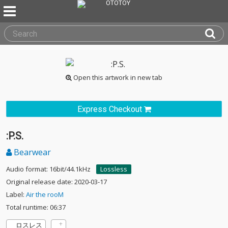
Open this artwork in new tab
Express Checkout
:P.S.
Bearwear
Audio format: 16bit/44.1kHz
Lossless
Original release date: 2020-03-17
Label:
Air the rooM
Total runtime: 06:37
ロスレス