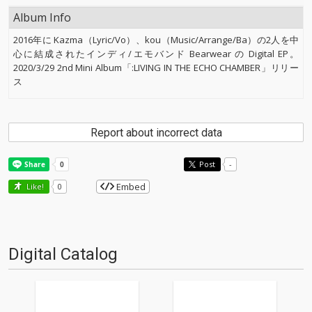
Album Info
2016年に Kazma（Lyric/Vo）、kou（Music/Arrange/Ba）の2人を中
心に結成されたインディ/エモバンド Bearwear の Digital EP。
2020/3/29 2nd Mini Album「:LIVING IN THE ECHO CHAMBER」リリー
ス
Report about incorrect data
Post
-
Embed
Like!
0
Digital Catalog