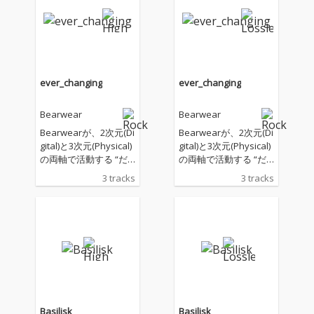
ever_changing
ever_changing
Bearwear
Bearwear
Bearwearが、2次元(Di
Bearwearが、2次元(Di
gital)と3次元(Physical)
gital)と3次元(Physical)
の両軸で活動する “だ
の両軸で活動する “だ
つりょく系アーティス
つりょく系アーティス
3 tracks
3 tracks
ト” 長瀬有花をフィー
ト” 長瀬有花をフィー
チャリングボーカルに
チャリングボーカルに
迎えたEP「ever_chan
迎えたEP「ever_chan
ging」を配信リリー
ging」を配信リリー
ス！
ス！
Basilisk
Basilisk