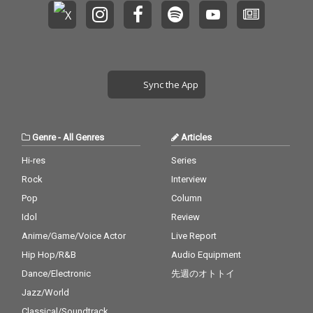
Sync the App
Genre
-
All Genres
Articles
Hi-res
Series
Rock
Interview
Pop
Column
Idol
Review
Anime/Game/Voice Actor
Live Report
Hip Hop/R&B
Audio Equipment
Dance/Electronic
先週のオトトイ
Jazz/World
Classical/Soundtrack