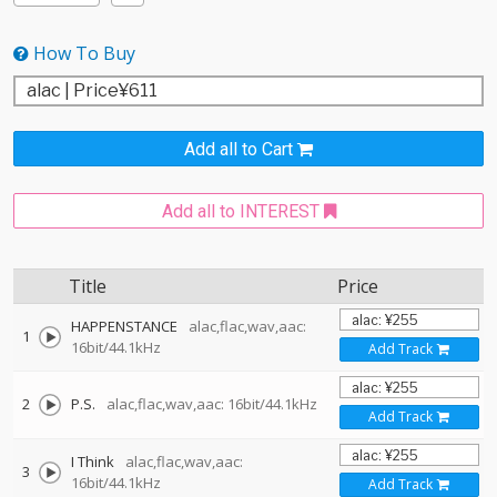
How To Buy
Add all to Cart
Add all to INTEREST
Title
Price
HAPPENSTANCE
alac,flac,wav,aac:
1
16bit/44.1kHz
Add Track
2
P.S.
alac,flac,wav,aac: 16bit/44.1kHz
Add Track
I Think
alac,flac,wav,aac:
3
16bit/44.1kHz
Add Track