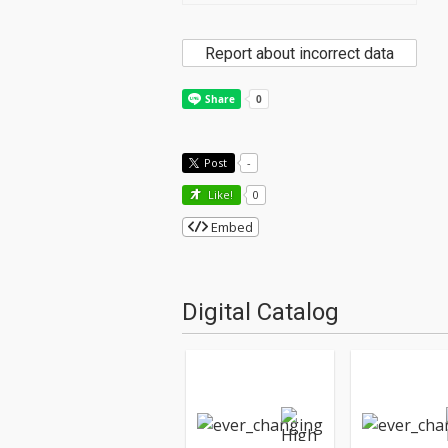
Report about incorrect data
Post
-
Like!
0
Embed
Digital Catalog