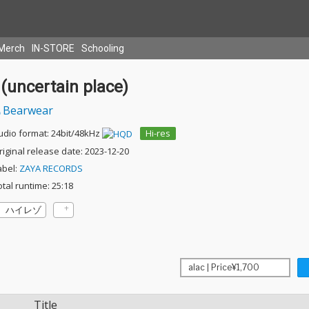
Merch
IN-STORE
Schooling
 (uncertain place)
Bearwear
udio format: 24bit/48kHz
Hi-res
riginal release date: 2023-12-20
abel:
ZAYA RECORDS
otal runtime: 25:18
ハイレゾ
Title