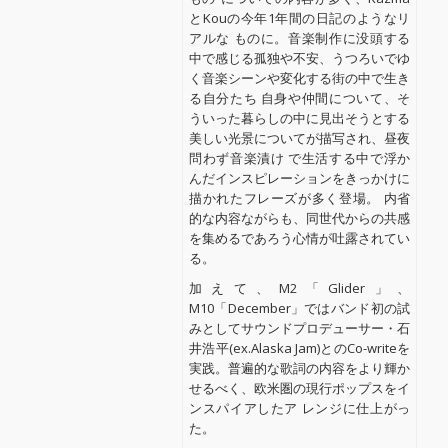
とKouの今年1年間の日記のようなリ
アルな ものに。音楽制作に没頭する
中で感じる孤独や不安、うつろいでゆ
く音楽シーンや変化する街の中で生き
る自分たち 自身や仲間について、そ
ういった暮らしの中に見出そうとする
美しい光景についてが描写され、昼夜
問わず音楽漬け で生活する中で浮か
んだインスピレーションをきっかけに
描かれたフレーズが多く登場。 内省
的な内容ながらも、同世代からの共感
を集めるであろう心情が吐露されてい
る。
加えて、M2「Glider」、
M10「December」ではバンド初の試
みとしてサウンドプロデューサー・石
井浩平(ex.Alaska Jam)とのCo-writeを
実践。普遍的な歌詞の内容をより輝か
せるべく、欧米圏の現行ポップスをイ
ンスパイアしたア レンジに仕上がっ
た。