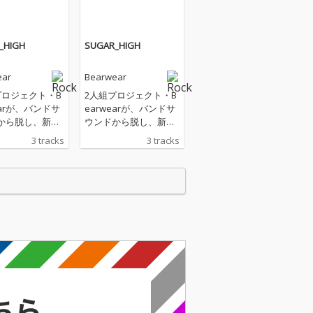
_HIGH
SUGAR_HIGH
ear
Bearwear
プロジェクト・B
2人組プロジェクト・B
earが、バンドサ
earwearが、バンドサ
から脱し、新モ
ウンドから脱し、新モ
突入。新曲「SU
ードに突入。新曲「SU
3 tracks
3 tracks
HIGH_」は、”砂
GAR_HIGH_」は、”砂
りすぎによる興
糖の摂りすぎによる興
 “Sugar Hig
奮状態” = “Sugar Hig
テーマに、夜にお
h”をテーマに、夜にお
やめられない様
菓子をやめられない様
のまま歌った1
をありのまま歌った1
ッドウェストエ
曲。ミッドウェストエ
影響を受けたオ
モから影響を受けたオ
チューニングの
ープンチューニングの
フレーズやビッ
ギターフレーズやビッ
ッシュさせた角
トクラッシュさせた角
た音像が耳を刺
の立った音像が耳を刺
。
激する。