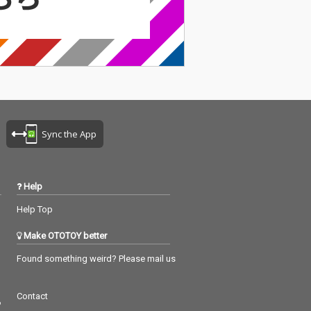
Sync the App
Help
Help Top
Make OTOTOY better
Found something weird? Please mail us
Contact
つ