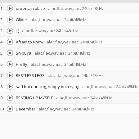
1
uncertain place
alac,flac,wav,aac: 24bit/48kHz
2
Glider
alac,flac,wav,aac: 24bit/48kHz
3
; (
alac,flac,wav,aac: 24bit/48kHz
4
Afraid to Know
alac,flac,wav,aac: 24bit/48kHz
5
Shibuya
alac,flac,wav,aac: 24bit/48kHz
6
Firefly
alac,flac,wav,aac: 24bit/48kHz
7
RESTLESS LEGS
alac,flac,wav,aac: 24bit/48kHz
8
sad but dancing, happy but crying
alac,flac,wav,aac: 24bit/48kHz
9
BEATING UP MYSELF
alac,flac,wav,aac: 24bit/48kHz
10
December
alac,flac,wav,aac: 24bit/48kHz