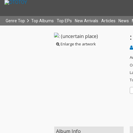
Genre Top
Top Albums
Top EPs
New Arrivals
Articles
News
:
Enlarge the artwork
A
O
L
T
Album Info