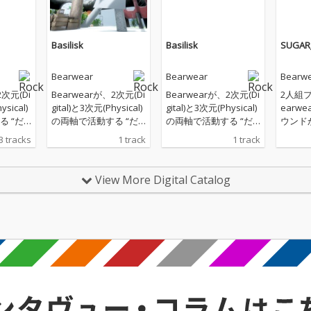
Basilisk
Basilisk
SUGAR
Bearwear
Bearwear
Bearw
2次元(Di
Bearwearが、2次元(Di
Bearwearが、2次元(Di
2人組
ysical)
gital)と3次元(Physical)
gital)と3次元(Physical)
earw
 “だ
の両軸で活動する “だ
の両軸で活動する “だ
ウンド
ティス
つりょく系アーティス
つりょく系アーティス
ードに
3 tracks
1 track
1 track
フィー
ト” 長瀬有花をフィー
ト” 長瀬有花をフィー
GAR_
カルに
チャリングボーカルに
チャリングボーカルに
糖の摂
_chan
迎えた「Basilisk」を
迎えた「Basilisk」を
奮状態” =
View More Digital Catalog
リリー
配信リリース！
配信リリース！
h”を
菓子を
をあり
曲。ミ
モから
ープン
ギター
トクラ
の立っ
激する