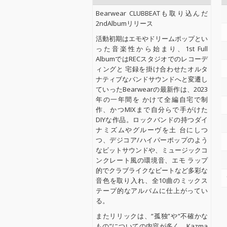
Bearwear CLUBBEATも取り込んだ
2ndAlbumリリース
活動初期はエモやドリームポップとい
った音楽性から始まり、1st Full
AlbumではRECスタジオでのレコーデ
ィングと 宅録を掛け合わせたオルタ
ナティブなバンドサウンドへと変遷し
ていったBearwearの最新作は、2023
年の一年間を かけて全編自宅で制
作、かつMIXまで自分らで手がけた
DIYな作品。ロックバンドの持つダイ
ナミズムやグルーヴを土 台にしつ
つ、デジコア/ハイパーポップのよう
なビットサウンドや、ミュージックコ
ンクレート風の環境音、エモ ラップ
的でクラブライクなビートなど多彩な
音色を取り入れ、全10曲のミックス
テープ的なアルバムに仕上がってい
る。
またリリックは、“孤独”や“不確かな
もの”についての内容が多く、Kazma