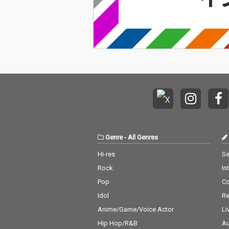
Genre
-
All Genres
Hi-res
Se
Rock
In
Pop
C
Idol
Re
Anime/Game/Voice Actor
Li
Hip Hop/R&B
Au