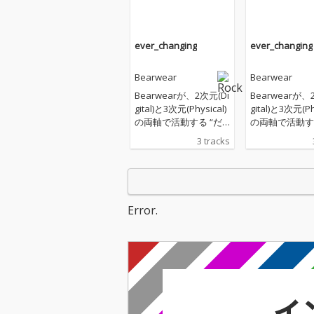
ever_changing
ever_changing
Bearwear
Bearwear
Bearwearが、2次元(Di
Bearwearが、
gital)と3次元(Physical)
gital)と3次元(Ph
の両軸で活動する “だ
の両軸で活動する
つりょく系アーティス
つりょく系アー
3 tracks
ト” 長瀬有花をフィー
ト” 長瀬有花を
チャリングボーカルに
チャリングボー
迎えたEP「ever_chan
迎えたEP「ever
ging」を配信リリー
ging」を配信
ス！
ス！
Error.