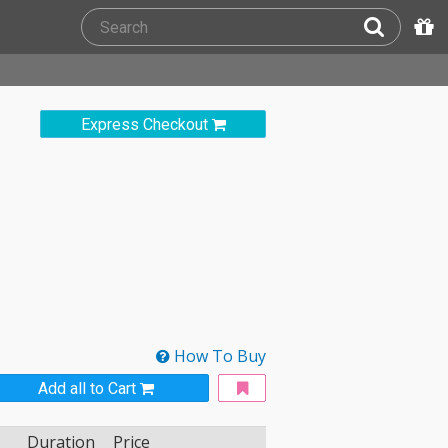
Express Checkout
How To Buy
Add all to Cart
Duration
Price