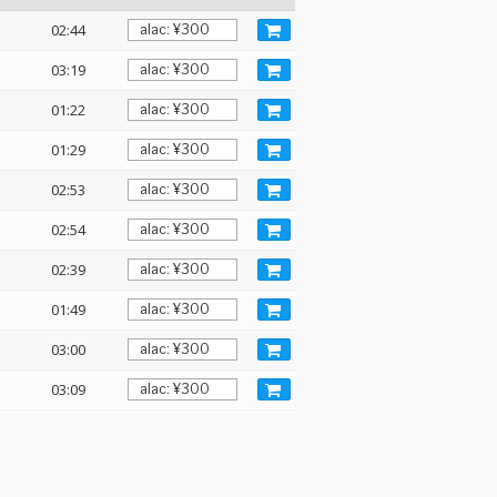
02:44
03:19
01:22
01:29
02:53
02:54
02:39
01:49
03:00
03:09