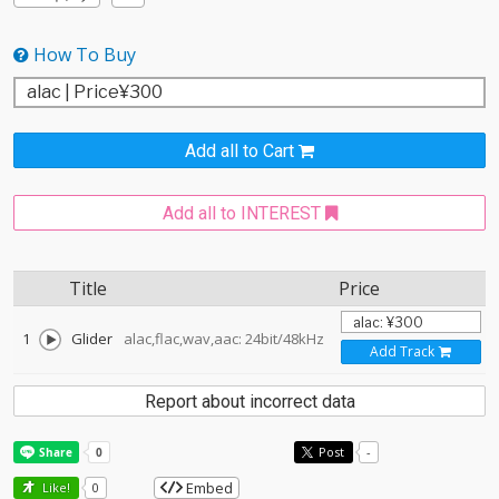
How To Buy
Add all to Cart
Add all to INTEREST
Title
Price
1
Glider
alac,flac,wav,aac: 24bit/48kHz
Add Track
Report about incorrect data
Post
-
Embed
Like!
0