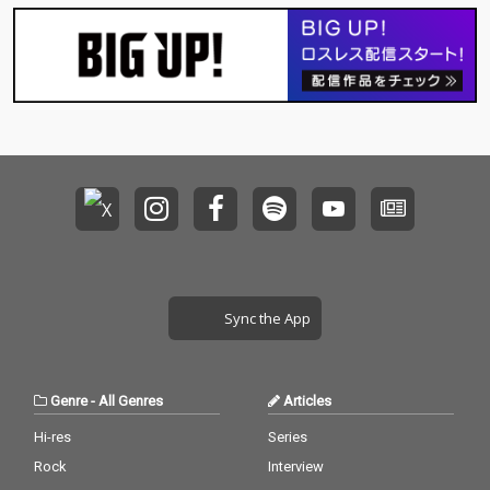
Sync the App
Genre
-
All Genres
Articles
Hi-res
Series
Rock
Interview