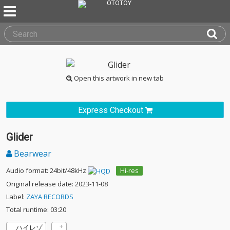
Open this artwork in new tab
Express Checkout
Glider
Bearwear
Audio format: 24bit/48kHz
Hi-res
Original release date: 2023-11-08
Label:
ZAYA RECORDS
Total runtime: 03:20
ハイレゾ