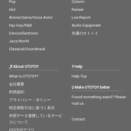
Pop
Column
Idol
Review
Anime/Game/Voice Actor
Live Report
Hip Hop/R&B
Audio Equipment
Dance/Electronic
先週のオトトイ
Jazz/World
Classical/Soundtrack
About OTOTOY
Help
What is OTOTOY?
Help Top
会社概要
Make OTOTOY better
利用規約
Found something weird? Please
プライバシー・ポリシー
mail us
特定商取引法に基づく表示
外部データ連携しているサービ
Contact
スについて
OTOTOYアプリ