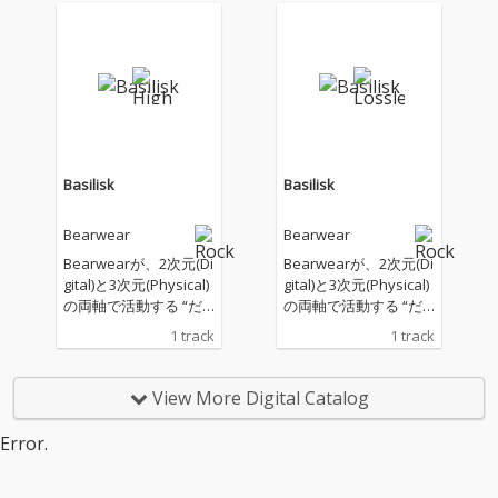
チャリングボーカルに
チャリングボーカルに
迎えたEP「ever_chan
迎えたEP「ever_chan
ging」を配信リリー
ging」を配信リリー
ス！
ス！
Basilisk
Basilisk
Bearwear
Bearwear
Bearwearが、2次元(Di
Bearwearが、2次元(Di
gital)と3次元(Physical)
gital)と3次元(Physical)
の両軸で活動する “だ
の両軸で活動する “だ
つりょく系アーティス
つりょく系アーティス
1 track
1 track
ト” 長瀬有花をフィー
ト” 長瀬有花をフィー
チャリングボーカルに
チャリングボーカルに
迎えた「Basilisk」を
迎えた「Basilisk」を
View More Digital Catalog
配信リリース！
配信リリース！
Error.