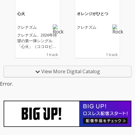
心火
オレンジがひとつ
クレナズム
クレナズム
クレナズム、2026年待
望の第一弾シングル
「心火」（ココロビ）
をリリース。メンバー
1 track
1 track
それぞれが感じる内面
の揺らぎや消えそうで
消えない「小さな火」
View More Digital Catalog
をテーマに、繊細かつ
力強いサウンドで描き
Error.
出した一曲。なおアー
トワークはVo&Gtの萌
映が手掛けている。