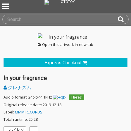
Open this artwork in new tab
Express Checkout
In your fragrance
クレナズム
Audio format: 24bit/44.1kHz
Hi-res
Original release date: 2019-12-18
Label:
MMM RECORDS
Total runtime: 25:28
ハイレゾ