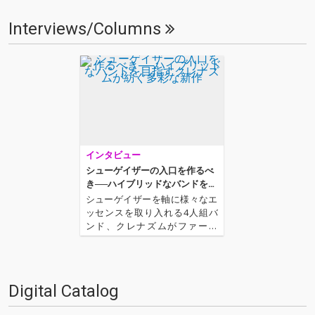
Interviews/Columns
インタビュー
シューゲイザーの入口を作るべ
き──ハイブリッドなバンドを目
指すクレナズムが紡ぐ多彩な新
シューゲイザーを軸に様々なエ
作
ッセンスを取り入れる4人組バ
ンド、クレナズムがファース
ト・フル・アルバム『日々は季
節をめくって』をリリース。ラ
ッパー、クボタカイと2回目の
コラボレーションとなる“二人の
Digital Catalog
答え”や、宇多田ヒカルの"SAKU
RA ドロップス"のカヴァ…