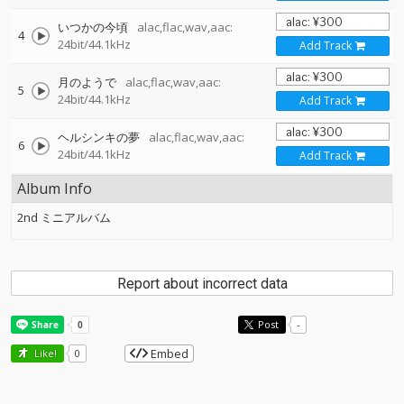
いつかの今頃
alac,flac,wav,aac:
4
24bit/44.1kHz
Add Track
月のようで
alac,flac,wav,aac:
5
24bit/44.1kHz
Add Track
ヘルシンキの夢
alac,flac,wav,aac:
6
24bit/44.1kHz
Add Track
Album Info
2nd ミニアルバム
Report about incorrect data
Post
-
Embed
Like!
0