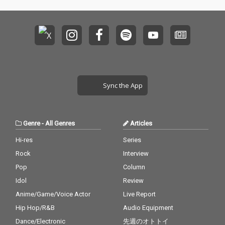
Sync the App
Genre
-
All Genres
Articles
Hi-res
Series
Rock
Interview
Pop
Column
Idol
Review
Anime/Game/Voice Actor
Live Report
Hip Hop/R&B
Audio Equipment
Dance/Electronic
先週のオトトイ