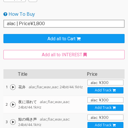
How To Buy
Add all to Cart
Add all to INTEREST
Title
Price
1
花弁
alac,flac,wav,aac: 24bit/44.1kHz
Add Track
夜に溺れて
alac,flac,wav,aac:
2
24bit/44.1kHz
Add Track
鯨の鳴き声
alac,flac,wav,aac:
3
24bit/44.1kHz
Add Track