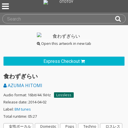
Open this artwork in new tab
Express Checkout
食わずぎらい
AZUMA HITOMI
Audio format: 16bit/44.1kHz
Lossless
Release date: 2014-04-02
Label:
BM tunes
Total runtime: 05:27
女性ボーカル
Domestic
Pops
Techno
ロスレス