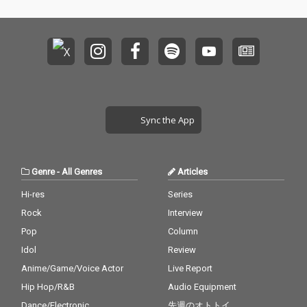
ャパン！」と大きな話
7に渋谷WWWにて行わ
など、大量の機材に囲
題となっている。そん
れた矢野顕子との初共
まれて行う“要塞ライ
な彼女が矢野顕子との
演ライブの模様が放送
ブ”が都内のライブハウ
コラボレーションの勢
されるなど、現在さら
スシーンでも大きな話
いをかってリリースす
に話題沸騰中。という
題を呼んでいる。そん
る7曲入りアルバム「C
わけで、2014年大注目
な彼女が矢野顕子のニ
HIRALITY （キラリテ
のAZUMA HITOMIが6月
ューアルバム「飛ばし
ィ）」収録曲すべてが
に発売が予定されてい
ていくよ」にタイト
完璧なまでに作り込ま
るニュー・ミニアルバ
ル・チューン含む2曲
Sync the App
れたサウンドを持つシ
ムに向け、先行配信シ
のトラック・メイカー
ングル級の楽曲が並ん
ングル「食わずぎら
として抜擢され、3/22
だこのアルバム、その
い」をリリース。
オンエアの矢野顕子ド
完成度もさることなが
キュメント、TV東京系
Genre
-
All Genres
Articles
ら、これまでメディア
「Cross road 」にて遂
への顔出しをしていな
に初めてのメディア顔
Hi-res
Series
かった彼女が今回より
出し、4/2オンエアのS
Rock
Interview
その素顔を明らかにす
STV特別番組では、2/1
ることも大いに話題を
Pop
Column
7に渋谷WWWにて行わ
呼びそうだ。
れた矢野顕子との初共
Idol
Review
演ライブの模様が放送
Anime/Game/Voice Actor
Live Report
されるなど、現在さら
に話題沸騰中。という
Hip Hop/R&B
Audio Equipment
わけで、2014年大注目
Dance/Electronic
先週のオトトイ