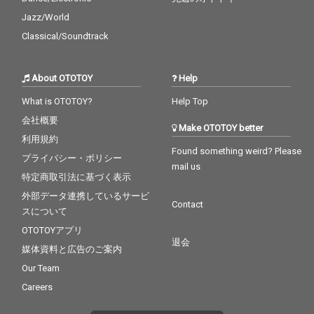
のAZUMA HITOMIが6月
に発売が予定されてい
Jazz/World
るニュー・ミニアルバ
Classical/Soundtrack
ムに向け、先行配信シ
ングル「食わずぎら
い」をリリース！
About OTOTOY
Help
What is OTOTOY?
Help Top
会社概要
Make OTOTOY better
利用規約
Found something weird? Please
プライバシー・ポリシー
mail us
特定商取引法に基づく表示
外部データ連携しているサービ
Contact
スについて
OTOTOYアプリ
退会
媒体資料と広告のご案内
Our Team
Careers