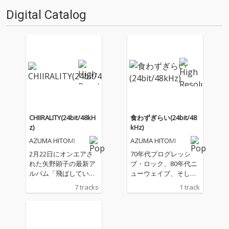
Digital Catalog
CHIIRALITY(24bit/48kH
食わずぎらい(24bit/48
z)
kHz)
AZUMA HITOMI
AZUMA HITOMI
2月22日にオンエアさ
70年代プログレッシ
れた矢野顕子の最新ア
ブ・ロック、80年代ニ
ルバム「飛ばしていく
ューウェイブ、そして
よ」の制作過程を追っ
昭和歌謡へのオマージ
7 tracks
1 track
たテレビ東京系ドキュ
ュをベースに、シンセ
メント番組「CROSS R
２台と足弾きベースを
OAD」。この番組でア
エレクトロかつロック
ルバム・タイトル曲
に弾き語る、希代の宅