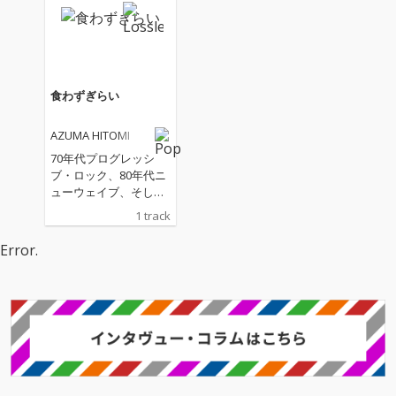
「飛ばしていくよ」の
録シンガー・ソング・
トラック・メイカーと
ライター、AZUMA HIT
して、“若き天才”の名
OMI。昨年の1stアルバ
のもとに大きく取り上
ム「フォトン」発表以
げられた、AZUMA HIT
降、全自動キックマシ
OMI。これをきっかけ
ーンや自らプログラム
食わずぎらい
に音楽ファンの間に大
したLED照明システム
きな話題を呼びつつあ
など、大量の機材に囲
AZUMA HITOMI
る彼女は、2011年にテ
まれて行う“要塞ライ
レビ・アニメ「フラク
ブ”が都内のライブハウ
70年代プログレッシ
タル」のテーマ曲「ハ
スシーンでも大きな話
ブ・ロック、80年代ニ
リネズミ」でデビュー
題を呼んでいる。そん
ューウェイブ、そして
した、“宅録（自宅録
な彼女が矢野顕子のニ
昭和歌謡へのオマージ
1 track
音）女子”と呼ばれるテ
ューアルバム「飛ばし
ュをベースに、シンセ
クノ系J-POPアーティ
ていくよ」にタイト
２台と足弾きベースを
Error.
スト。自らプログラミ
ル・チューン含む2曲
エレクトロかつロック
ングした“LED照明シス
のトラック・メイカー
に弾き語る、希代の宅
テム”や“自動キックマ
として抜擢され、3/22
録シンガー・ソング・
シーン”などの大量の機
オンエアの矢野顕子ド
ライター、AZUMA HIT
材を並べた“要塞ライ
キュメント、TV東京系
OMI。昨年の1stアルバ
ブ”と評されるライブ・
「Cross road 」にて遂
ム「フォトン」発表以
パフォーマンスも、東
に初めてのメディア顔
降、全自動キックマシ
京のライブハウス界隈
出し、4/2オンエアのS
ーンや自らプログラム
では「これぞクールジ
STV特別番組では、2/1
したLED照明システム