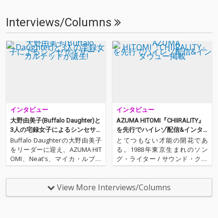
Interviews/Columns
インタビュー
インタビュー
大野由美子(Buffalo Daughter)と
AZUMA HITOMI『CHIIRALITY』
3人の宅録女子によるシンセサ
を先行でハイレゾ配信&インタ
イザー・カルテットが誕生!
ヴュー掲載
Buffalo Daughterの大野由美子
とてつもない才能の開花であ
をリーダーに迎え、AZUMA HIT
る。1988年東京生まれのソン
OMI、Neat's、マイカ・ルブテ
グ・ライター / サウンド・クリ
という3人の"宅録女子"が新カル
エイター / シンガー、AZUMA HI
テットを結成。1発録りのDSD
TOMIが、ファースト・アルバム
音源『Hello,Wendy!』をリリー
『フォトン』より1年2ヶ月ぶり
View More Interviews/Columns
スしました!! サウンド & レコー
に、ミニ・アルバム『CHIIRALIT
デ…
Y』(キラリティ)をリリース…