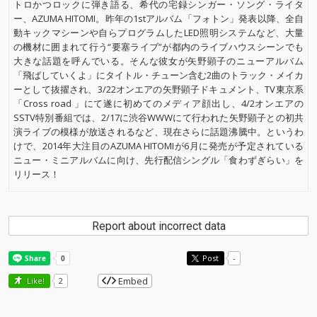
トロかつロックに弾き語る、希代の宅録シンガー・ソング・ライタ
ー、AZUMA HITOMI。昨年の1stアルバム「フォトン」発表以降、全自
動キックマシーンや自らプログラムしたLED照明システムなど、大量
の機材に囲まれて行う“要塞ライブ”が都内のライブハウスシーンでも
大きな話題を呼んでいる。そんな彼女が矢野顕子のニューアルバム
「飛ばしていくよ」にタイトル・チューン含む2曲のトラック・メイカ
ーとして抜擢され、3/22オンエアの矢野顕子ドキュメント、TV東京系
「Cross road 」にて遂に初めてのメディア顔出し、4/2オンエアの
SSTV特別番組では、2/17に渋谷WWWにて行われた矢野顕子との初共
演ライブの模様が放送されるなど、現在さらに話題沸騰中。というわ
けで、2014年大注目のAZUMA HITOMIが6月に発売が予定されている
ニュー・ミニアルバムに向け、先行配信シングル「食わずぎらい」を
リリース！
Report about incorrect data
Post
-
Embed
Like!
2