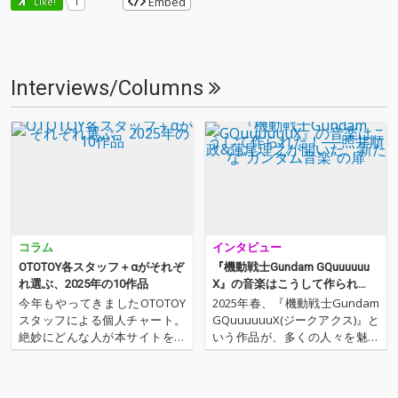
Embed
Like!
1
Interviews/Columns
コラム
インタビュー
OTOTOY各スタッフ＋αがそれぞ
『機動戦士Gundam GQuuuuuu
れ選ぶ、2025年の10作品
X』の音楽はこうして作られ
た！──照井順政&蓮尾理之が開
今年もやってきましたOTOTOY
2025年春、『機動戦士Gundam
いた、新たな“ガンダム音楽”の
スタッフによる個人チャート。
GQuuuuuuX(ジークアクス)』と
扉
絶妙にどんな人が本サイトを運
いう作品が、多くの人々を魅了
営しているのか？ そんな自己
した。『エヴァンゲリオン』シ
紹介もちょっとかねておりま
リーズを手がけるスタジオカラ
す。2025年は、それぞれなにを
ーと、『ガンダムシリーズ』の