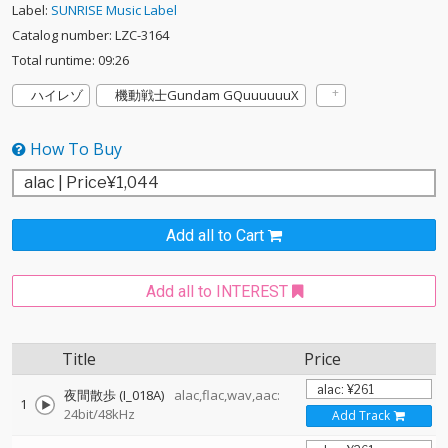
Label:
SUNRISE Music Label
Catalog number: LZC-3164
Total runtime: 09:26
ハイレゾ
機動戦士Gundam GQuuuuuuX
How To Buy
Add all to Cart
Add all to INTEREST
Title
Price
夜間散歩 (I_018A)
alac,flac,wav,aac:
1
24bit/48kHz
Add Track