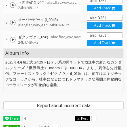
正面突破 (I_044)
alac,flac,wav,aac:
2
24bit/48kHz
Add Track
オーバーピーク (I_004B)
3
alac,flac,wav,aac: 24bit/48kHz
Add Track
ゼクノヴァ (I_056)
alac,flac,wav,aac:
4
24bit/48kHz
Add Track
Album Info
2025年4月8日(火)24:29～日テレ系30局ネットで放送中の新たなガンダ
ムシリーズ『機動戦士Gundam GQuuuuuuX』より、劇伴を先行配
信。フォーカストラック「ゼクノヴァ (I_056)」は、前半はエキゾチッ
クなコーラスから、後半になるにつれドラマチックな展開と神秘的な
コーラスワークが印象的な楽曲。
Report about incorrect data
Post
-