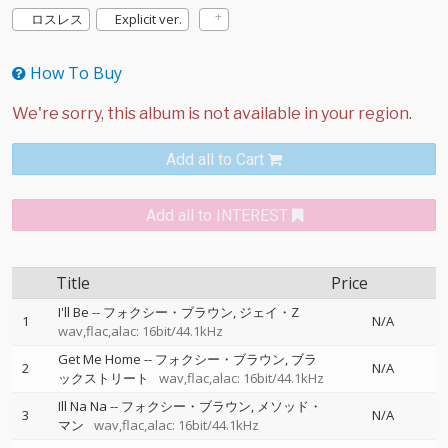
ロスレス
Explicit ver.
How To Buy
Add all to Cart
Add all to INTEREST
Title
Price
I'll Be
--
フォクシー・ブラウン
ジェイ・Z
1
N/A
wav,flac,alac: 16bit/44.1kHz
Get Me Home
--
フォクシー・ブラウン
ブラ
2
N/A
ックストリート
wav,flac,alac: 16bit/44.1kHz
Ill Na Na
--
フォクシー・ブラウン
メソッド・
3
N/A
マン
wav,flac,alac: 16bit/44.1kHz