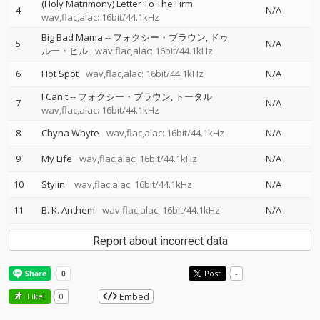
(Holy Matrimony) Letter To The Firm
4
N/A
wav,flac,alac: 16bit/44.1kHz
Big Bad Mama
--
フォクシー・ブラウン
ドゥ
5
N/A
ルー・ヒル
wav,flac,alac: 16bit/44.1kHz
6
Hot Spot
wav,flac,alac: 16bit/44.1kHz
N/A
I Can't
--
フォクシー・ブラウン
トータル
7
N/A
wav,flac,alac: 16bit/44.1kHz
8
Chyna Whyte
wav,flac,alac: 16bit/44.1kHz
N/A
9
My Life
wav,flac,alac: 16bit/44.1kHz
N/A
10
Stylin'
wav,flac,alac: 16bit/44.1kHz
N/A
11
B. K. Anthem
wav,flac,alac: 16bit/44.1kHz
N/A
Report about incorrect data
Post
-
Embed
Like!
0