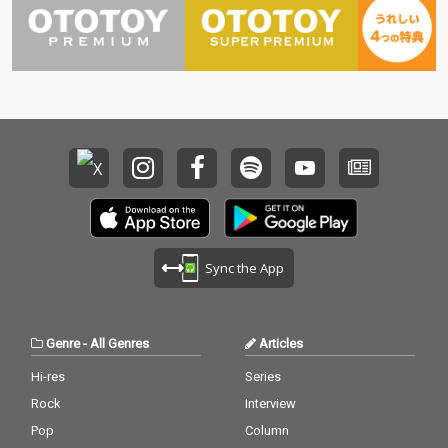
Sync the App
Genre
-
All Genres
Articles
Hi-res
Series
Rock
Interview
Pop
Column