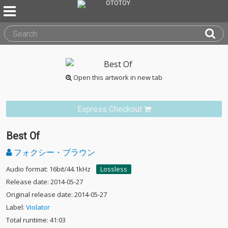
Open this artwork in new tab
Express Checkout
Best Of
フォクシー・ブラウン
Audio format: 16bit/44.1kHz
Lossless
Release date: 2014-05-27
Original release date: 2014-05-27
Label:
Violator
Total runtime: 41:03