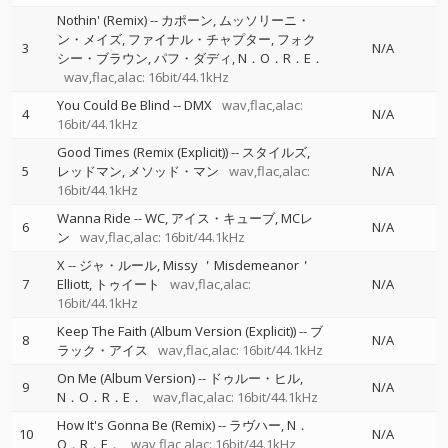
Nothin' (Remix)
--
カポーン
ムッソリーニ・
ン・メイズ
ファイナル・チャプター
フォク
3
N/A
シー・ブラウン
パフ・ダディ
N．O．R．E．
wav,flac,alac: 16bit/44.1kHz
You Could Be Blind
--
DMX
wav,flac,alac:
4
N/A
16bit/44.1kHz
Good Times (Remix (Explicit))
--
スタイルズ
5
レッドマン
メソッド・マン
wav,flac,alac:
N/A
16bit/44.1kHz
Wanna Ride
--
WC
アイス・キューブ
MCレ
6
N/A
ン
wav,flac,alac: 16bit/44.1kHz
X
--
ジャ・ルール
Missy ＇Misdemeanor＇
7
Elliott
トゥイート
wav,flac,alac:
N/A
16bit/44.1kHz
Keep The Faith (Album Version (Explicit))
--
ブ
8
N/A
ラック・アイス
wav,flac,alac: 16bit/44.1kHz
On Me (Album Version)
--
ドゥルー・ヒル
9
N/A
N．O．R．E．
wav,flac,alac: 16bit/44.1kHz
How It's Gonna Be (Remix)
--
ラヴハー
N．
10
N/A
O．R．E．
wav,flac,alac: 16bit/44.1kHz