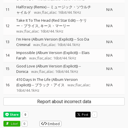
Halfcrazy (Remix)
--
ミュージック・ソウルチ
11
N/A
ャイルド
wav,flac,alac: 16bit/44.1kHz
Take It To The Head (Red Star Edit)
--
ケリ
12
ー・プライス
キース・マーリー
N/A
wav,flac,alac: 16bit/44.1kHz
I'm Here (Album Version (Explicit))
--
Sco Da
13
N/A
Criminal
wav,flac,alac: 16bit/44.1kHz
Impossible (Album Version (Explicit))
--
Elais
14
N/A
Farah
wav,flac,alac: 16bit/44.1kHz
Good Love (Album Version (Explicit))
--
15
N/A
Donica
wav,flac,alac: 16bit/44.1kHz
410 Days In The Life (Album Version
16
(Explicit))
--
ブラック・アイス
wav,flac,alac:
N/A
16bit/44.1kHz
Report about incorrect data
Post
-
Embed
Like!
0