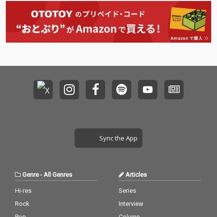
Sync the App
Genre
-
All Genres
Articles
Hi-res
Series
Rock
Interview
Pop
Column