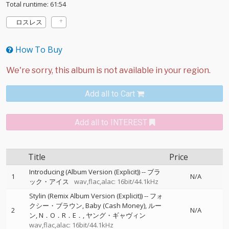
Total runtime: 61:54
ロスレス
How To Buy
Add all to Cart
Add all to INTEREST
Title
Price
Introducing (Album Version (Explicit))
--
ブラ
1
N/A
ック・アイス
wav,flac,alac: 16bit/44.1kHz
Stylin (Remix Album Version (Explicit))
--
フォ
クシー・ブラウン
Baby (Cash Money)
ルー
2
N/A
ン
N．O．R．E．
ヤング・ギャヴィン
wav,flac,alac: 16bit/44.1kHz