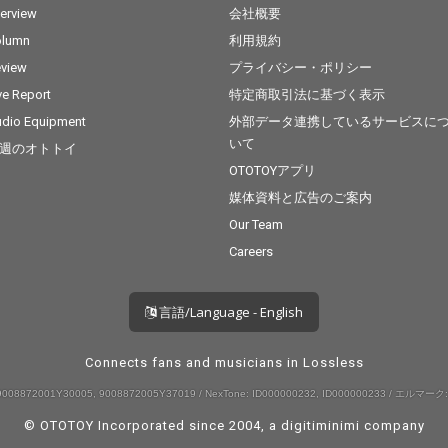
terview
会社概要
olumn
利用規約
view
プライバシー・ポリシー
ve Report
特定商取引法に基づく表示
dio Equipment
外部データ連携しているサービスに
いて
週のオトトイ
OTOTOYアプリ
媒体資料と広告のご案内
Our Team
Careers
言語/Language - English
Connects fans and musicians in Lossless
008872001Y30005, 9008872005Y37019 / NexTone: ID000000232, ID000000233 / エルマーク:
© OTOTOY Incorporated since 2004, a
digitiminimi
company