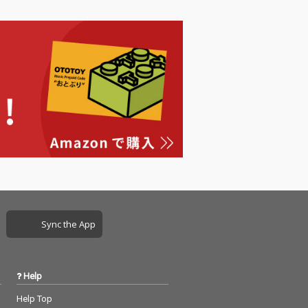
Sync the App
Help
Help Top