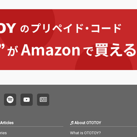
Articles
About OTOTOY
ries
What is OTOTOY?