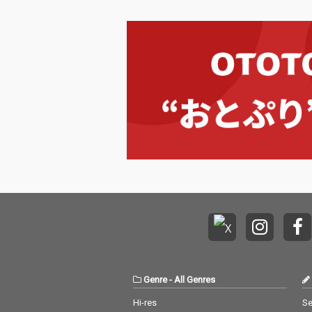
Genre
-
All Genres
Hi-res
Se