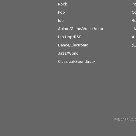
Rock
In
Pop
C
Idol
Re
Anime/Game/Voice Actor
Li
Hip Hop/R&B
Au
Dance/Electronic
先
Jazz/World
Classical/Soundtrack
許諾 JASRAC: 9