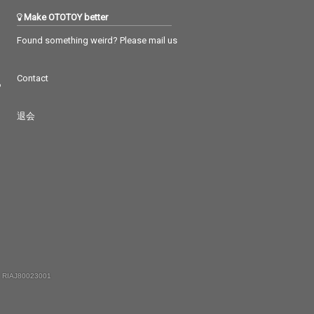
Make OTOTOY better
Found something weird? Please mail us
Contact
つ
退会
 RIAJ80023001