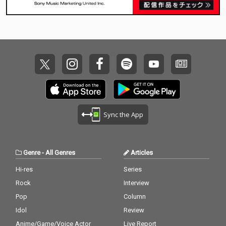
Sync the App
Genre
-
All Genres
Articles
Hi-res
Series
Rock
Interview
Pop
Column
Idol
Review
Anime/Game/Voice Actor
Live Report