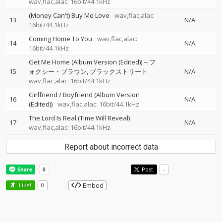
wav,flac,alac: 16bit/44.1kHz
(Money Can't) Buy Me Love
wav,flac,alac:
13
N/A
16bit/44.1kHz
Coming Home To You
wav,flac,alac:
14
N/A
16bit/44.1kHz
Get Me Home (Album Version (Edited))
--
フ
15
ォクシー・ブラウン
ブラックストリート
N/A
wav,flac,alac: 16bit/44.1kHz
Girlfriend / Boyfriend (Album Version
16
N/A
(Edited))
wav,flac,alac: 16bit/44.1kHz
The Lord Is Real (Time Will Reveal)
17
N/A
wav,flac,alac: 16bit/44.1kHz
Report about incorrect data
Post
-
Embed
Like!
0