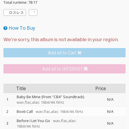
Total runtime: 78:17
ロスレス
How To Buy
Add all to Cart
Add all to INTEREST
Title
Price
Baby Be Mine (From "CB4" Soundtrack)
1
N/A
wav,flac,alac: 16bit/44.1kHz
2
Booti Call
wav,flac,alac: 16bit/44.1kHz
N/A
Before I Let You Go
wav,flac,alac:
3
N/A
16bit/44.1kHz