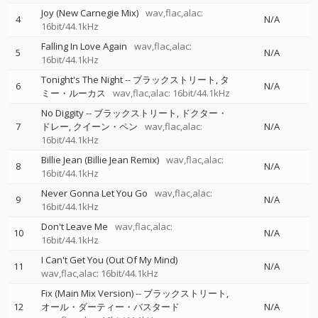
Joy (New Carnegie Mix)
wav,flac,alac:
4
N/A
16bit/44.1kHz
Falling In Love Again
wav,flac,alac:
5
N/A
16bit/44.1kHz
Tonight's The Night
--
ブラックストリート
タ
6
N/A
ミー・ルーカス
wav,flac,alac: 16bit/44.1kHz
No Diggity
--
ブラックストリート
ドクター・
7
ドレー
クイーン・ペン
wav,flac,alac:
N/A
16bit/44.1kHz
Billie Jean (Billie Jean Remix)
wav,flac,alac:
8
N/A
16bit/44.1kHz
Never Gonna Let You Go
wav,flac,alac:
9
N/A
16bit/44.1kHz
Don't Leave Me
wav,flac,alac:
10
N/A
16bit/44.1kHz
I Can't Get You (Out Of My Mind)
11
N/A
wav,flac,alac: 16bit/44.1kHz
Fix (Main Mix Version)
--
ブラックストリート
12
オール・ダーティー・バスタード
N/A