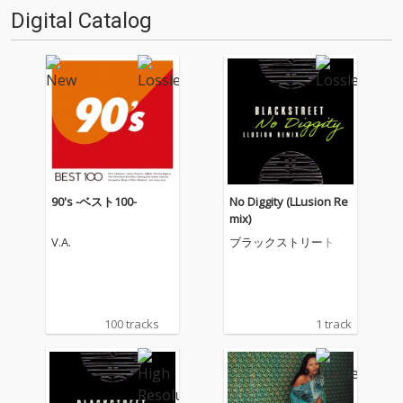
Digital Catalog
90's -ベスト100-
No Diggity (LLusion Re
mix)
V.A.
ブラックストリート
100 tracks
1 track