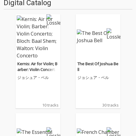
Digital Catalog
Kernis: Air for Violin; B
The Best Of Joshua Be
arber: Violin Concerto;
ll
Bloch: Baal Shem; Wal
ジョシュア・ベル
ジョシュア・ベル
ton: Violin Concerto
10 tracks
30 tracks