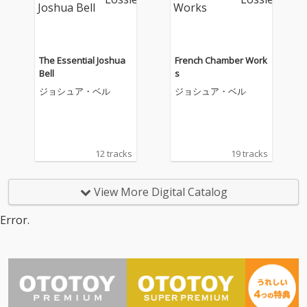
The Essential Joshua
French Chamber Work
Bell
s
ジョシュア・ベル
ジョシュア・ベル
12 tracks
19 tracks
View More Digital Catalog
Error.