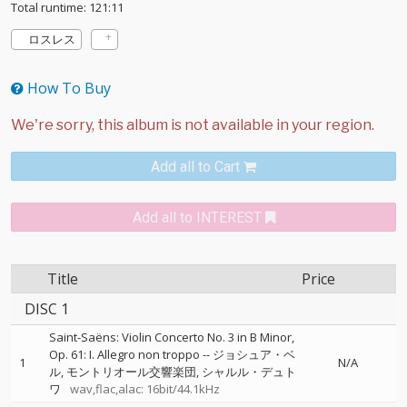
Total runtime: 121:11
ロスレス
How To Buy
Add all to Cart
Add all to INTEREST
Title
Price
DISC 1
Saint-Saëns: Violin Concerto No. 3 in B Minor,
Op. 61: I. Allegro non troppo
--
ジョシュア・ベ
1
N/A
ル
モントリオール交響楽団
シャルル・デュト
ワ
wav,flac,alac: 16bit/44.1kHz