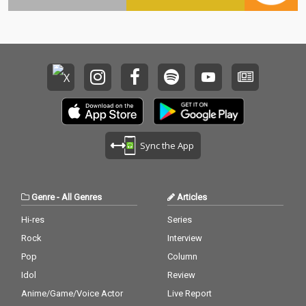
Sync the App
Genre
-
All Genres
Articles
Hi-res
Series
Rock
Interview
Pop
Column
Idol
Review
Anime/Game/Voice Actor
Live Report