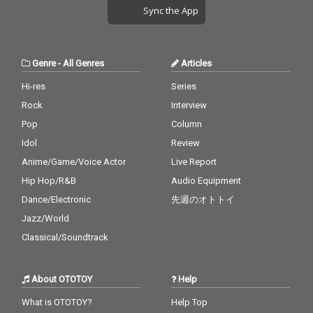
Sync the App
Genre
-
All Genres
Articles
Hi-res
Series
Rock
Interview
Pop
Column
Idol
Review
Anime/Game/Voice Actor
Live Report
Hip Hop/R&B
Audio Equipment
Dance/Electronic
先週のオトトイ
Jazz/World
Classical/Soundtrack
About OTOTOY
Help
What is OTOTOY?
Help Top