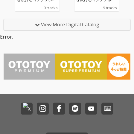
リーダンス・カンパニ
リーダンス・カンパニ
9 tracks
9 tracks
ー「Co.山田うん」の舞
ー「Co.山田うん」の舞
台「コスモス」(2020)
台「コスモス」(2020)
のために制作したオリ
のために制作したオリ
View More Digital Catalog
ジナル・サウンドトラ
ジナル・サウンドトラ
ックを、リスニング用
ックを、リスニング用
Error.
に自らエディット＆マ
に自らエディット＆マ
スタリング。エレクト
スタリング。エレクト
ロニクスを駆使した実
ロニクスを駆使した実
験的な音響から、架空
験的な音響から、架空
の民族音楽を思わせる
の民族音楽を思わせる
プリミティヴなビート
プリミティヴなビート
や静謐なアンビエント
や静謐なアンビエント
まで、想像力を刺激す
まで、想像力を刺激す
る多彩な楽曲群。
る多彩な楽曲群。