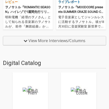
レビュー
ライブレポート
ヲノサトル『ROMANTIC SEASO
ヲノサトル『MOODCORE prese
N』ハイレゾで1週間先行リリー
nts SUMMER CRAZE SOUND CR
ス&DUB MASTER X によるスペ
UISE』
明和電機「経理のヲノさん」と
電子音楽家としてジャンルレス
シャル・リミックスをフリー配
して知られる音楽家のヲノサト
に活動するヲノサトル。彼が8
信
ルが、前作『舞踏組曲』から2
月30日に音楽実験室 新世界で行
年半ぶりとなるオリジナル・ア
ったライヴ『MOODCORE pres
ルバム『ロマンティック・シー
ents SUMMER CRAZE SOUND C
ズン』をリリース。甘くムーデ
RUISE』の録音音源を配信開始!!
View More Interviews/Columns
ィな電子音楽 = ムード・エレク
様々なアーティストとコラボレ
トロ全開の本作は、シンセサイ
ーションをおこ…
ザーやコンピュータを駆使し
た…
Digital Catalog