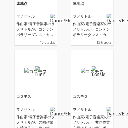
遠地点
遠地点
ヲノサトル
ヲノサトル
作曲家/電子音楽家のヲ
作曲家/電子音楽家のヲ
ノサトルが、コンテン
ノサトルが、コンテン
ポラリーダンス・カン
ポラリーダンス・カン
パニー「Co.山田うん」
パニー「Co.山田うん」
15 tracks
15 tracks
の舞台「遠地点」(202
の舞台「遠地点」(202
5) のために制作したオ
5) のために制作したオ
リジナル・サウンドト
リジナル・サウンドト
ラックを、リスニング
ラックを、リスニング
用に自らエディット＆
用に自らエディット＆
リマスタリング。エレ
リマスタリング。エレ
クトロニクスを駆使し
クトロニクスを駆使し
た実験的な音響から、
た実験的な音響から、
民族音楽を思わせる力
民族音楽を思わせる力
強いビート、静謐なア
強いビート、静謐なア
コスモス
コスモス
ンビエントまで、BGM
ンビエントまで、BGM
としても楽しめる多彩
としても楽しめる多彩
ヲノサトル
ヲノサトル
なサウンドトラック
なサウンドトラック
集。
集。
作曲家/電子音楽家のヲ
作曲家/電子音楽家のヲ
ノサトルが、共同作業
ノサトルが、共同作業
を続けるコンテンポラ
を続けるコンテンポラ