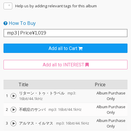
Help us by adding relevant tags for this album
How To Buy
Add all to Cart
Add all to INTEREST
Title
Price
リターン・トゥ・トラベル
mp3:
Album Purchase
1
16bit/44.1kHz
Only
Album Purchase
2
不眠症のサンバ
mp3: 16bit/44.1kHz
Only
Album Purchase
3
アルマス・イルマス
mp3: 16bit/44.1kHz
Only