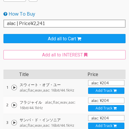
How To Buy
Add all to Cart
Add all to INTEREST
Title
Price
スウィート・オブ・ユー
1
alac,flac,wav,aac: 16bit/44.1kHz
Add Track
フラジャイル
alac,flac,wav,aac:
2
16bit/44.1kHz
Add Track
サンバ・ド・インソニア
3
alac,flac,wav,aac: 16bit/44.1kHz
Add Track