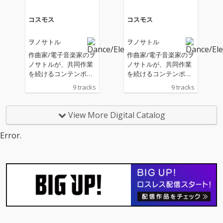
民族音楽を思わせる力
民族音楽を思わせる力
強いビート、静謐なア
強いビート、静謐なア
コスモス
コスモス
ンビエントまで、BGM
ンビエントまで、BGM
としても楽しめる多彩
としても楽しめる多彩
ヲノサトル
ヲノサトル
なサウンドトラック
なサウンドトラック
集。
集。
作曲家/電子音楽家のヲ
作曲家/電子音楽家のヲ
ノサトルが、共同作業
ノサトルが、共同作業
を続けるコンテンポラ
を続けるコンテンポラ
リーダンス・カンパニ
リーダンス・カンパニ
9 tracks
9 tracks
ー「Co.山田うん」の舞
ー「Co.山田うん」の舞
台「コスモス」(2020)
台「コスモス」(2020)
のために制作したオリ
のために制作したオリ
View More Digital Catalog
ジナル・サウンドトラ
ジナル・サウンドトラ
ックを、リスニング用
ックを、リスニング用
Error.
に自らエディット＆マ
に自らエディット＆マ
スタリング。エレクト
スタリング。エレクト
ロニクスを駆使した実
ロニクスを駆使した実
験的な音響から、架空
験的な音響から、架空
の民族音楽を思わせる
の民族音楽を思わせる
プリミティヴなビート
プリミティヴなビート
や静謐なアンビエント
や静謐なアンビエント
まで、想像力を刺激す
まで、想像力を刺激す
る多彩な楽曲群。
る多彩な楽曲群。