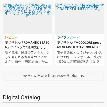
レビュー
ライブレポート
ヲノサトル『ROMANTIC SEASO
ヲノサトル『MOODCORE prese
N』ハイレゾで1週間先行リリー
nts SUMMER CRAZE SOUND CR
ス&DUB MASTER X によるスペ
UISE』
明和電機「経理のヲノさん」と
電子音楽家としてジャンルレス
シャル・リミックスをフリー配
して知られる音楽家のヲノサト
に活動するヲノサトル。彼が8
信
ルが、前作『舞踏組曲』から2
月30日に音楽実験室 新世界で行
年半ぶりとなるオリジナル・ア
ったライヴ『MOODCORE pres
ルバム『ロマンティック・シー
ents SUMMER CRAZE SOUND C
ズン』をリリース。甘くムーデ
RUISE』の録音音源を配信開始!!
View More Interviews/Columns
ィな電子音楽 = ムード・エレク
様々なアーティストとコラボレ
トロ全開の本作は、シンセサイ
ーションをおこ…
ザーやコンピュータを駆使し
た…
Digital Catalog