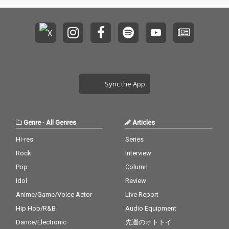
Sync the App
Genre
-
All Genres
Articles
Hi-res
Series
Rock
Interview
Pop
Column
Idol
Review
Anime/Game/Voice Actor
Live Report
Hip Hop/R&B
Audio Equipment
Dance/Electronic
先週のオトトイ