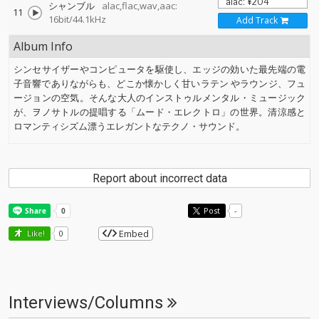
シャンブル
alac,flac,wav,aac:
11
16bit/44.1kHz
Add Track
Album Info
シンセサイザーやコンピュータを駆使し、エッジの効いた最先端の電
子音響でありながらも、どこか懐かしく甘いラテン やラウンジ、フュ
ージョンの空気。そんな大人のインストゥルメンタル・ミュージック
が、ヲノサトルの提唱する「ムード・エレクトロ」の世界。清涼感と
ロマンティシズム漂うエレガントなテクノ・サウンド。
Report about incorrect data
Post
-
Embed
Like!
0
Interviews/Columns