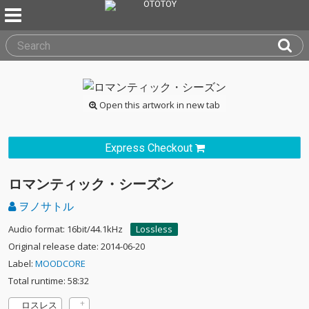
Open this artwork in new tab
Express Checkout
ロマンティック・シーズン
ヲノサトル
Audio format: 16bit/44.1kHz
Lossless
Original release date: 2014-06-20
Label:
MOODCORE
Total runtime: 58:32
ロスレス