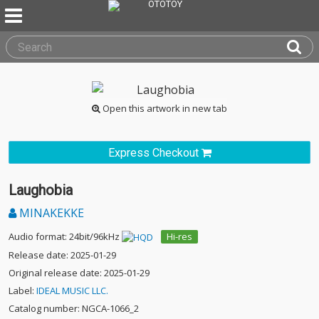
Open this artwork in new tab
Express Checkout
Laughobia
MINAKEKKE
Audio format: 24bit/96kHz
Hi-res
Release date: 2025-01-29
Original release date: 2025-01-29
Label:
IDEAL MUSIC LLC.
Catalog number: NGCA-1066_2