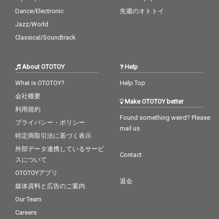
リングは風間萌が手掛
リングは風間萌が手掛
Dance/Electronic
先週のオトトイ
けている。ビジュアル
けている。ビジュアル
クリエイティブは、先
クリエイティブは、先
Jazz/World
行シングルを含めたジ
行シングルを含めたジ
Classical/Soundtrack
ャケットワークからミ
ャケットワークからミ
ュージックビデオやリ
ュージックビデオやリ
リックビデオの全てを
リックビデオの全てを
About OTOTOY
Help
小鉄昇一郎が手掛け、
小鉄昇一郎が手掛け、
アルバムの世界観をま
アルバムの世界観をま
What is OTOTOY?
Help Top
とめ上げ、彩ってい
とめ上げ、彩ってい
会社概要
る。
る。
Make OTOTOY better
利用規約
Found something weird? Please
プライバシー・ポリシー
mail us
特定商取引法に基づく表示
外部データ連携しているサービ
Contact
スについて
OTOTOYアプリ
退会
媒体資料と広告のご案内
Our Team
Careers