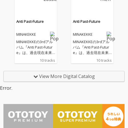
らできるだけ距離を置
らできるだけ距離を置
いて、 できるだけ自分
いて、 できるだけ自分
を守っていくしかない
を守っていくしかない
ことも、 いつかまた大
ことも、 いつかまた大
Anti Past-Future
Anti Past-Future
丈夫になる日が来るこ
丈夫になる日が来るこ
とも、 何度も経験して
とも、 何度も経験して
MINAKEKKE
MINAKEKKE
いることだから分かっ
いることだから分かっ
ている。 でも、立ち直
ている。 でも、立ち直
MINAKEKKEの3rdアル
MINAKEKKEの3rdアル
るまでに人より時間が
るまでに人より時間が
バム『Anti Past-Futur
バム『Anti Past-Futur
かかることも分かって
かかることも分かって
e』は、過去現在未来
e』は、過去現在未来
いる。 打ちのめされる
いる。 打ちのめされる
の時間軸を断ち切って
の時間軸を断ち切って
10 tracks
10 tracks
度に、また一つ、自分
度に、また一つ、自分
＜今＞だけにフォーカ
＜今＞だけにフォーカ
を大事にする感覚を覚
を大事にする感覚を覚
スする。過去の悔恨
スする。過去の悔恨
えていくのだろう。 人
えていくのだろう。 人
も、未来への憂いも捨
も、未来への憂いも捨
View More Digital Catalog
より弱くても、時間が
より弱くても、時間が
て去って＜今＞を懸命
て去って＜今＞を懸命
かかっても、リハビリ
かかっても、リハビリ
に生きることが、自分
に生きることが、自分
Error.
のような気持ちで、 着
のような気持ちで、 着
の全てを肯定する。そ
の全てを肯定する。そ
実にその感覚を研ぎ澄
実にその感覚を研ぎ澄
こでは全ての時間軸は
こでは全ての時間軸は
ましていこう。 (text b
ましていこう。 (text b
並列化され、知識も想
並列化され、知識も想
y MINAKEKKE) アルバ
y MINAKEKKE) アルバ
像も、＜今＞の自分を
像も、＜今＞の自分を
ム「Anti Past-Future」
ム「Anti Past-Future」
構成するものだけが無
構成するものだけが無
をリリースした2025年
をリリースした2025年
造作に並べられる。 故
造作に並べられる。 故
を締めくくり、2026へ
を締めくくり、2026へ
に、アルバムながらか
に、アルバムながらか
の展望を高らかに宣言
の展望を高らかに宣言