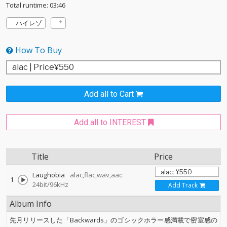
Total runtime: 03:46
ハイレゾ
How To Buy
Add all to Cart
Add all to INTEREST
Title
Price
Laughobia
alac,flac,wav,aac:
1
24bit/96kHz
Add Track
Album Info
先月リリースした「Backwards」のゴシックホラー感満載で密室感の