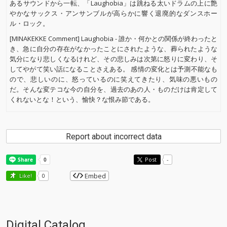
あるサウンドから一転、「Laughobia」は跳ねる太いドラムの上に艶
やかなサックス・アンサンブルが高らかに響く退廃的なダンスホー
ル・ロック。
[MINAKEKKE Comment] Laughobia - 誰か・何かとの関係が終わったと
き、急に自分の存在がなかったことにされたような、葬られたような
気分になり悲しくなるけれど、その悲しみは次第に怒りに変わり、そ
してやがて笑い話になることさえある。 感情の変化とは予測不能なも
ので、悲しいのに、怒っているのに笑えてきたり、気味の悪いもの
だ。そんな変テコな今の自分を、過去のあの人・ものだけは肯定して
くれないとな！という、愉快？な恨み節である。
Report about incorrect data
Post
-
Embed
Like!
0
Digital Catalog