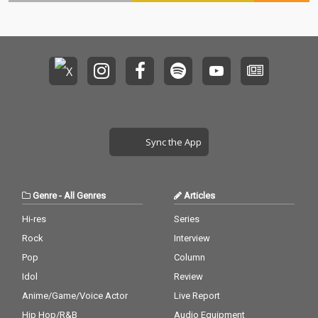
なり雑多なサウンドが
なり雑多なサウンドが
するシングル「Sucker
するシングル「Sucker
集積されており、それ
集積されており、それ
Punch」。 持ち味であ
Punch」。 持ち味であ
ぞれの楽曲のアレンジ
ぞれの楽曲のアレンジ
る80s感溢れる軽快な
る80s感溢れる軽快な
は音楽ジャンル的な伝
は音楽ジャンル的な伝
エレクトロポップサウ
エレクトロポップサウ
統や共感をつなぐ機能
統や共感をつなぐ機能
ンドと煌めくギターリ
ンドと煌めくギターリ
からは逸脱している。
からは逸脱している。
フに、全ての人の抱え
フに、全ての人の抱え
むしろ歪さや、時に根
むしろ歪さや、時に根
る弱さを優しく包み込
る弱さを優しく包み込
無し草のような浮遊感
無し草のような浮遊感
んで肯定するMINAKEK
んで肯定するMINAKEK
を帯びており、その本
を帯びており、その本
KEならではの歌詞が、
KEならではの歌詞が、
質は「何を表現してい
質は「何を表現してい
その先にある光への希
その先にある光への希
るか」ではなく「どの
るか」ではなく「どの
Sync the App
望を感じさせる。 カッ
望を感じさせる。 カッ
ように存在している
ように存在している
プリングの Tough Mix
プリングの Tough Mix
か」という、MINAKEK
か」という、MINAKEK
は、オリジナルとはう
は、オリジナルとはう
KEの＜今＞そのものの
KEの＜今＞そのものの
って変わって暴力的な
って変わって暴力的な
表出である。 共同プロ
表出である。 共同プロ
Genre
-
All Genres
Articles
までの打ち込みサウン
までの打ち込みサウン
デュースは橋本竜樹。
デュースは橋本竜樹。
ドが音場を支配する。
ドが音場を支配する。
ユイミナコと橋本竜樹
ユイミナコと橋本竜樹
Hi-res
Series
苦しい「今」を乗り越
苦しい「今」を乗り越
による非常にミニマル
による非常にミニマル
Rock
Interview
えるために逃げずに戦
えるために逃げずに戦
な制作を中心に、森田
な制作を中心に、森田
う強さをもつMINAKEK
う強さをもつMINAKEK
晃平（ベース）、原"G
晃平（ベース）、原"G
Pop
Column
KEの、もうひとつの "S
KEの、もうひとつの "S
EN"秀樹（ドラム）、
EN"秀樹（ドラム）、
Idol
Review
ucker" Punch。
ucker" Punch。
副田整歩（サックス）
副田整歩（サックス）
Anime/Game/Voice Actor
Live Report
が参加。録音／ミック
が参加。録音／ミック
スは飯塚晃弘。マスタ
スは飯塚晃弘。マスタ
Hip Hop/R&B
Audio Equipment