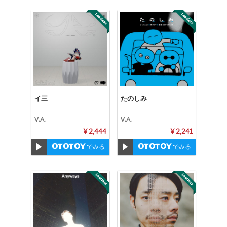
イ三
たのしみ
V.A.
V.A.
¥ 2,444
¥ 2,241
でみる
でみる