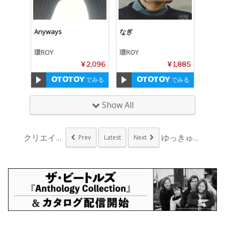
Anyways
なぎ
環ROY
環ROY
¥ 2,096
¥ 1,885
でみる
でみる
Show All
クリエイティブミクス...
ゆっきゅんの1stア...
Prev
Latest
Next