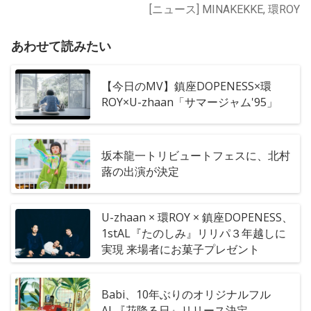
[ニュース] MINAKEKKE, 環ROY
あわせて読みたい
【今日のMV】鎮座DOPENESS×環
ROY×U-zhaan「サマージャム'95」
坂本龍一トリビュートフェスに、北村
蕗の出演が決定
U-zhaan × 環ROY × 鎮座DOPENESS、
1stAL『たのしみ』リリパ３年越しに
実現 来場者にお菓子プレゼント
Babi、10年ぶりのオリジナルフル
AL『花降る日』リリース決定