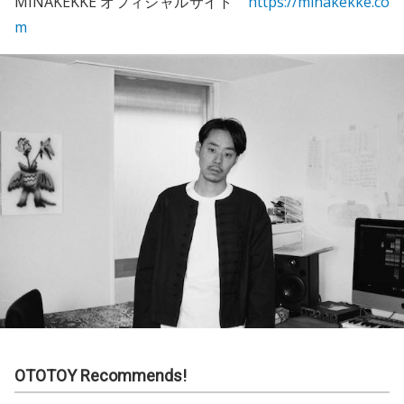
MINAKEKKE オフィシャルサイト
https://minakekke.co
m
OTOTOY Recommends!