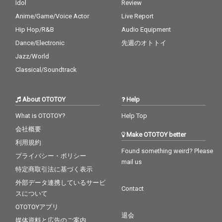
Idol
Review
やってくる、願いは叶
やってくる、願いは叶
Anime/Game/Voice Actor
Live Report
えられないもので、叶
えられないもので、叶
ってしまうもの。この
ってしまうもの。この
Hip Hop/R&B
Audio Equipment
曲のメッセージにピン
曲のメッセージにピン
Dance/Electronic
先週のオトトイ
と来た方は、きっと人
と来た方は、きっと人
生が展開していく新た
生が展開していく新た
Jazz/World
なスタート地点に立っ
なスタート地点に立っ
Classical/Soundtrack
ている人。ここから願
ている人。ここから願
いがするすると叶って
いがするすると叶って
しまう最高の体験を一
しまう最高の体験を一
About OTOTOY
Help
緒に楽しみましょ
緒に楽しみましょ
う！！
う！！
What is OTOTOY?
Help Top
会社概要
Make OTOTOY better
利用規約
Found something weird? Please
プライバシー・ポリシー
mail us
特定商取引法に基づく表示
外部データ連携しているサービ
Contact
スについて
OTOTOYアプリ
退会
媒体資料と広告のご案内