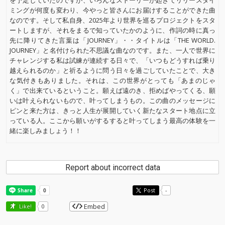
を予定していたのですが、いろんなストーリーが起きてリリースタイ
ミングが何度も変わり、今やっと皆さんにお届けすることができた曲
なのです。そして私自身、2025年より世界を巡るプロジェクトをスタ
ートしますが、それをまるで知っていたかのように、作詞の時に真っ
先に降りてきた言葉は「JOURNEY」・・タイトルは「THE WORLD.
JOURNEY」と名付けられた不思議な曲なのです。また、一人で世界に
チャレンジする私は試練が連続する日々で、「いつもどうすれば乗り
越えられるのか」と祈るように問う日々を過ごしていたことで、大き
な気付きもありました。それは、この世界がとっても「あまのじゃ
く」で出来ているということ。願えば遠のき、拒めばやってくる、願
いは叶えられないもので、叶ってしまうもの。この曲のメッセージに
ピンと来た方は、きっと人生が展開していく新たなスタート地点に立
っている人。ここから願いがするすると叶ってしまう最高の体験を一
緒に楽しみましょう！！
Report about incorrect data
Post
-
Embed
Like!
0