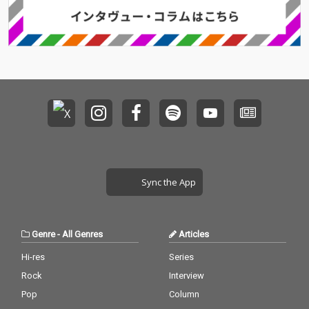
日々を過ごしていたこ
す。そして私自身、20
す。そして私自身、20
とで、大きな気付きも
25年より世界を巡るプ
25年より世界を巡るプ
ありました。それは、
ロジェクトをスタート
ロジェクトをスタート
この世界がとっても
しますが、それをまる
しますが、それをまる
「あまのじゃく」で出
で知っていたかのよう
で知っていたかのよう
来ているということ。
に、作詞の時に真っ先
に、作詞の時に真っ先
願えば遠のき、拒めば
に降りてきた言葉は「J
に降りてきた言葉は「J
やってくる、願いは叶
OURNEY」・・タイト
OURNEY」・・タイト
えられないもので、叶
ルは「THE WORLD. JO
ルは「THE WORLD. JO
ってしまうもの。この
URNEY」と名付けられ
URNEY」と名付けられ
曲のメッセージにピン
た不思議な曲なので
た不思議な曲なので
と来た方は、きっと人
す。また、一人で世界
す。また、一人で世界
生が展開していく新た
にチャレンジする私は
にチャレンジする私は
なスタート地点に立っ
試練が連続する日々
試練が連続する日々
Sync the App
ている人。ここから願
で、「いつもどうすれ
で、「いつもどうすれ
いがするすると叶って
ば乗り越えられるの
ば乗り越えられるの
しまう最高の体験を一
か」と祈るように問う
か」と祈るように問う
緒に楽しみましょ
日々を過ごしていたこ
日々を過ごしていたこ
Genre
-
All Genres
Articles
う！！
とで、大きな気付きも
とで、大きな気付きも
ありました。それは、
ありました。それは、
Hi-res
Series
この世界がとっても
この世界がとっても
Rock
Interview
「あまのじゃく」で出
「あまのじゃく」で出
来ているということ。
来ているということ。
Pop
Column
願えば遠のき、拒めば
願えば遠のき、拒めば