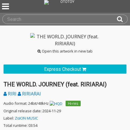
Open this artwork in new tab
Express Checkout
THE WORLD. JOURNEY (feat. RIRIARAI)
RIRI
RIRIARAI
Audio format: 24bit/48kHz
Hi-res
Original release date: 2024-11-29
Label:
ZαION MUSIC
Total runtime: 03:54