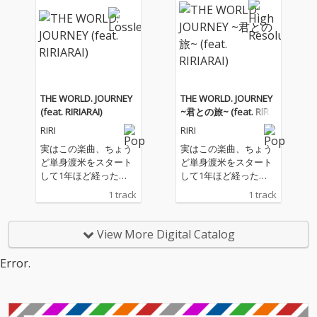
いたのですが、いろん
なストーリーが起きて
リリースタイミングが
何度も変わり、今やっ
と皆さんにお届けする
ことができた曲なので
す。そして私自身、20
THE WORLD. JOURNEY
THE WORLD. JOURNEY
25年より世界を巡るプ
(feat. RIRIARAI)
~君との旅~ (feat. RIRIA
ロジェクトをスタート
RAI)
RIRI
RIRI
しますが、それをまる
で知っていたかのよう
実はこの楽曲、ちょう
実はこの楽曲、ちょう
に、作詞の時に真っ先
ど単身渡米をスタート
ど単身渡米をスタート
に降りてきた言葉は「J
して1年ほど経った
して1年ほど経った
OURNEY」・・タイト
頃、今から約2年以上
頃、今から約2年以上
1 track
1 track
ルは「THE WORLD. JO
前には完成していた曲
前には完成していた曲
URNEY」と名付けられ
でした。本来前作の前
でした。本来前作の前
た不思議な曲なので
にリリースを予定して
にリリースを予定して
View More Digital Catalog
す。また、一人で世界
いたのですが、いろん
いたのですが、いろん
にチャレンジする私は
なストーリーが起きて
なストーリーが起きて
Error.
試練が連続する日々
リリースタイミングが
リリースタイミングが
で、「いつもどうすれ
何度も変わり、今やっ
何度も変わり、今やっ
ば乗り越えられるの
と皆さんにお届けする
と皆さんにお届けする
か」と祈るように問う
ことができた曲なので
ことができた曲なので