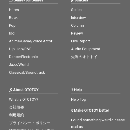
Genre
-
All Genres
Articles
Hi-res
Series
Rock
Interview
Pop
Column
Idol
Review
Anime/Game/Voice Actor
Live Report
Hip Hop/R&B
Audio Equipment
Dance/Electronic
先週のオトトイ
Jazz/World
Classical/Soundtrack
About OTOTOY
Help
What is OTOTOY?
Help Top
会社概要
Make OTOTOY better
利用規約
Found something weird? Please
プライバシー・ポリシー
mail us