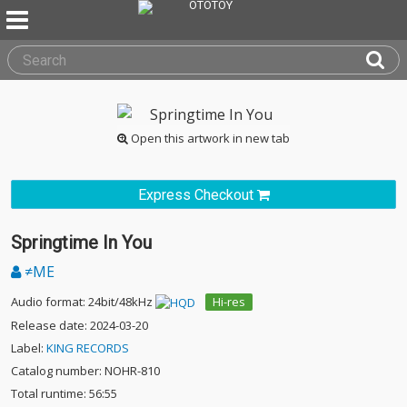
Open this artwork in new tab
Express Checkout
Springtime In You
≠ME
Audio format: 24bit/48kHz
Hi-res
Release date: 2024-03-20
Label:
KING RECORDS
Catalog number: NOHR-810
Total runtime: 56:55