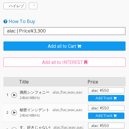
ハイレゾ
How To Buy
Add all to Cart
Add all to INTEREST
Title
Price
偶然シンフォニー
alac,flac,wav,aac:
1
24bit/48kHz
Add Track
秘密インシデント
alac,flac,wav,aac:
2
24bit/48kHz
Add Track
す、好きじゃない!
alac,flac,wav,aac: