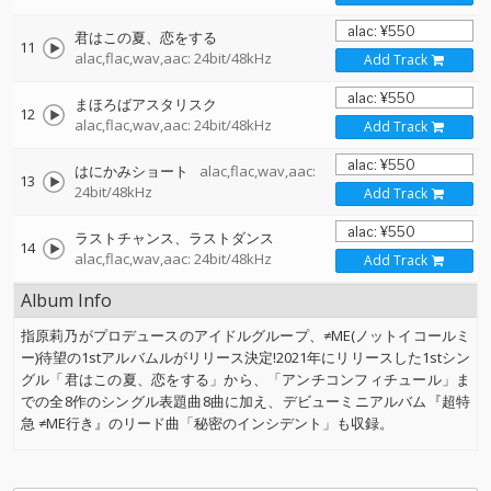
君はこの夏、恋をする
11
alac,flac,wav,aac: 24bit/48kHz
Add Track
まほろばアスタリスク
12
alac,flac,wav,aac: 24bit/48kHz
Add Track
はにかみショート
alac,flac,wav,aac:
13
24bit/48kHz
Add Track
ラストチャンス、ラストダンス
14
alac,flac,wav,aac: 24bit/48kHz
Add Track
Album Info
指原莉乃がプロデュースのアイドルグループ、≠ME(ノットイコールミ
ー)待望の1stアルバムルがリリース決定!2021年にリリースした1stシン
グル「君はこの夏、恋をする」から、「アンチコンフィチュール」ま
での全8作のシングル表題曲8曲に加え、デビューミニアルバム『超特
急 ≠ME行き』のリード曲「秘密のインシデント」も収録。