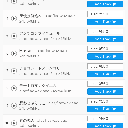
3
24bit/48kHz
Add Track
天使は何処へ
alac,flac,wav,aac:
4
24bit/48kHz
Add Track
アンチコンフィチュール
5
alac,flac,wav,aac: 24bit/48kHz
Add Track
Marcato
alac,flac,wav,aac:
6
24bit/48kHz
Add Track
チョコレートメランコリー
7
alac,flac,wav,aac: 24bit/48kHz
Add Track
デート前夜レクイエム
8
alac,flac,wav,aac: 24bit/48kHz
Add Track
想わせぶりっこ
alac,flac,wav,aac:
9
24bit/48kHz
Add Track
春の恋人
alac,flac,wav,aac:
10
24bit/48kHz
Add Track