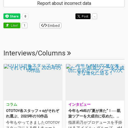
Report about incorrect data
Post
-
Embed
Like!
1
Interviews/Columns
コラム
インタビュー
OTOTOY各スタッフ＋αがそれぞ
今年も≠MEの"夏が来た"！──凱
れ選ぶ、2025年の10作品
旋ツアーを大成功に収めた、グ
ループの大きな進化に迫る！
今年もやってきましたOTOTOY
指原莉乃がプロデュースを手掛
スタッフによる個人チャート。
けるアイドル・グループ、≠M