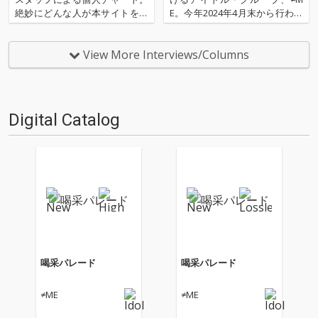
絶妙にどんな人が本サイトを運
E。今年2024年4月末から行われ
営しているのか？ そんな自己
ていたメンバーの出身地を巡っ
紹介もちょっとかねておりま
た凱旋ツアー≠ME 全国ツアー20
す。2025年は、それぞれなにを
24「やっと、同じクラス」で
View More Interviews/Columns
聴いてOTOTOYを作っていたの
は、新たな演出を加えながら、
か？ ということでスタッフ・
凱旋メンバーに合わせた様々な
チャートをお届けします…
名曲のソロパフォーマ…
Digital Catalog
喝采パレード
喝采パレード
≠ME
≠ME