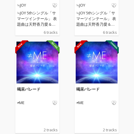
≒JOY
≒JOY
≒JOY 5thシングル「サ
≒JOY 5thシングル「サ
マーツインテール」 表
マーツインテール」 表
題曲は天野香乃愛＆市
題曲は天野香乃愛＆市
原愛弓がWセンター務
原愛弓がWセンター務
6 tracks
6 tracks
める、夏の恋がテーマ
める、夏の恋がテーマ
のときめきサマー・ソ
のときめきサマー・ソ
ング。
ング。
喝采パレード
喝采パレード
≠ME
≠ME
2 tracks
2 tracks