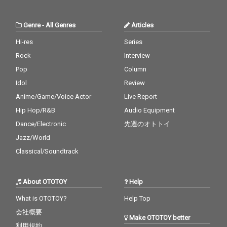
Genre
-
All Genres
Articles
Hi-res
Series
Rock
Interview
Pop
Column
Idol
Review
Anime/Game/Voice Actor
Live Report
Hip Hop/R&B
Audio Equipment
Dance/Electronic
先週のオトトイ
Jazz/World
Classical/Soundtrack
About OTOTOY
Help
What is OTOTOY?
Help Top
会社概要
Make OTOTOY better
利用規約