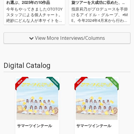
れ選ぶ、2025年の10作品
旋ツアーを大成功に収めた、グ
ループの大きな進化に迫る！
今年もやってきましたOTOTOY
指原莉乃がプロデュースを手掛
スタッフによる個人チャート。
けるアイドル・グループ、≠M
絶妙にどんな人が本サイトを運
E。今年2024年4月末から行われ
営しているのか？ そんな自己
ていたメンバーの出身地を巡っ
紹介もちょっとかねておりま
た凱旋ツアー≠ME 全国ツアー20
す。2025年は、それぞれなにを
24「やっと、同じクラス」で
View More Interviews/Columns
聴いてOTOTOYを作っていたの
は、新たな演出を加えながら、
か？ ということでスタッフ・
凱旋メンバーに合わせた様々な
チャートをお届けします…
名曲のソロパフォーマ…
Digital Catalog
サマーツインテール
サマーツインテール