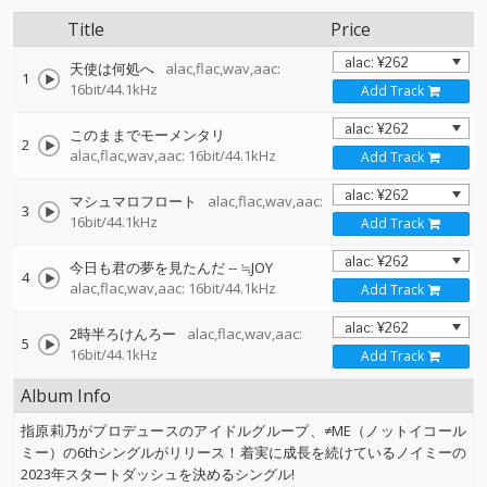
Title
Price
天使は何処へ
alac,flac,wav,aac:
1
16bit/44.1kHz
Add Track
このままでモーメンタリ
2
alac,flac,wav,aac: 16bit/44.1kHz
Add Track
マシュマロフロート
alac,flac,wav,aac:
3
16bit/44.1kHz
Add Track
今日も君の夢を見たんだ
--
≒JOY
4
alac,flac,wav,aac: 16bit/44.1kHz
Add Track
2時半ろけんろー
alac,flac,wav,aac:
5
16bit/44.1kHz
Add Track
Album Info
指原莉乃がプロデュースのアイドルグループ、≠ME（ノットイコール
ミー）の6thシングルがリリース！着実に成長を続けているノイミーの
2023年スタートダッシュを決めるシングル!