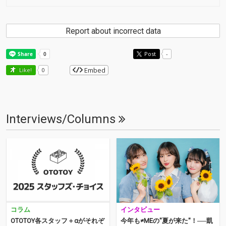
Report about incorrect data
Post
-
Embed
Like!
0
Interviews/Columns
コラム
インタビュー
OTOTOY各スタッフ＋αがそれぞ
今年も≠MEの"夏が来た"！──凱