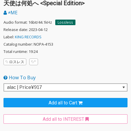
天使は何処へ <Special Edition>
≠ME
Audio format: 16bit/44.1kHz
Lossless
Release date: 2023-04-12
Label:
KING RECORDS
Catalog number: NOPA-4153
Total runtime: 19:24
ロスレス
How To Buy
Add all to Cart
Add all to INTEREST