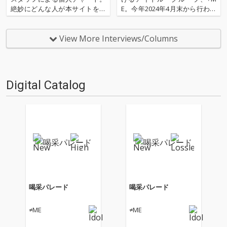
絶妙にどんな人が本サイトを運
E。今年2024年4月末から行われ
営しているのか？ そんな自己
ていたメンバーの出身地を巡っ
紹介もちょっとかねておりま
た凱旋ツアー≠ME 全国ツアー20
す。2025年は、それぞれなにを
24「やっと、同じクラス」で
View More Interviews/Columns
聴いてOTOTOYを作っていたの
は、新たな演出を加えながら、
か？ ということでスタッフ・
凱旋メンバーに合わせた様々な
チャートをお届けします…
名曲のソロパフォーマ…
Digital Catalog
喝采パレード
喝采パレード
≠ME
≠ME