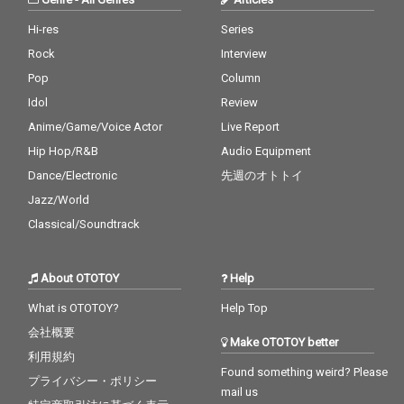
Hi-res
Series
Rock
Interview
Pop
Column
Idol
Review
Anime/Game/Voice Actor
Live Report
Hip Hop/R&B
Audio Equipment
Dance/Electronic
先週のオトトイ
Jazz/World
Classical/Soundtrack
About OTOTOY
Help
What is OTOTOY?
Help Top
会社概要
Make OTOTOY better
利用規約
Found something weird? Please
プライバシー・ポリシー
mail us