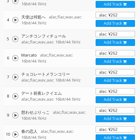
3
16bit/44.1kHz
Add Track
天使は何処へ
alac,flac,wav,aac:
4
16bit/44.1kHz
Add Track
アンチコンフィチュール
5
alac,flac,wav,aac: 16bit/44.1kHz
Add Track
Marcato
alac,flac,wav,aac:
6
16bit/44.1kHz
Add Track
チョコレートメランコリー
7
alac,flac,wav,aac: 16bit/44.1kHz
Add Track
デート前夜レクイエム
8
alac,flac,wav,aac: 16bit/44.1kHz
Add Track
想わせぶりっこ
alac,flac,wav,aac:
9
16bit/44.1kHz
Add Track
春の恋人
alac,flac,wav,aac:
10
16bit/44.1kHz
Add Track