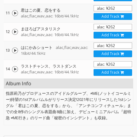
君はこの夏、恋をする
11
alac,flac,wav,aac: 16bit/44.1kHz
Add Track
まほろばアスタリスク
12
alac,flac,wav,aac: 16bit/44.1kHz
Add Track
はにかみショート
alac,flac,wav,aac:
13
16bit/44.1kHz
Add Track
ラストチャンス、ラストダンス
14
alac,flac,wav,aac: 16bit/44.1kHz
Add Track
Album Info
指原莉乃がプロデュースのアイドルグループ、≠ME(ノットイコールミ
ー)待望の1stアルバムルがリリース決定!2021年にリリースした1stシン
グル「君はこの夏、恋をする」から、「アンチコンフィチュール」ま
での全8作のシングル表題曲8曲に加え、デビューミニアルバム『超特
急 ≠ME行き』のリード曲「秘密のインシデント」も収録。