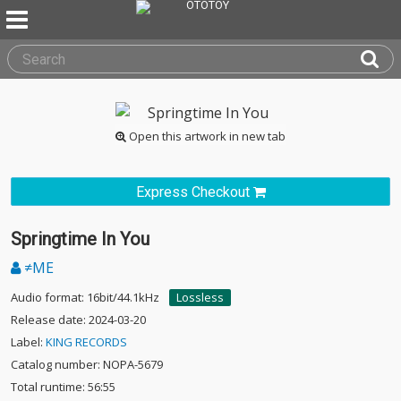
Open this artwork in new tab
Express Checkout
Springtime In You
≠ME
Audio format: 16bit/44.1kHz
Lossless
Release date: 2024-03-20
Label:
KING RECORDS
Catalog number: NOPA-5679
Total runtime: 56:55