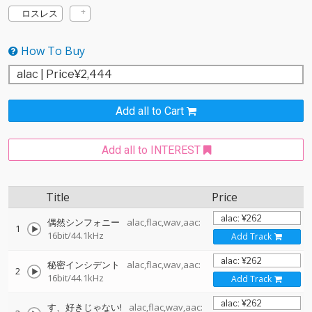
ロスレス
How To Buy
Add all to Cart
Add all to INTEREST
Title
Price
偶然シンフォニー
alac,flac,wav,aac:
1
16bit/44.1kHz
Add Track
秘密インシデント
alac,flac,wav,aac:
2
16bit/44.1kHz
Add Track
す、好きじゃない!
alac,flac,wav,aac: