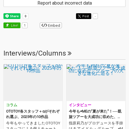
Report about incorrect data
Post
-
Embed
Like!
1
Interviews/Columns
コラム
インタビュー
OTOTOY各スタッフ＋αがそれぞ
今年も≠MEの"夏が来た"！──凱
れ選ぶ、2025年の10作品
旋ツアーを大成功に収めた、グ
ループの大きな進化に迫る！
今年もやってきましたOTOTOY
指原莉乃がプロデュースを手掛
スタッフによる個人チャート。
けるアイドル・グループ、≠M