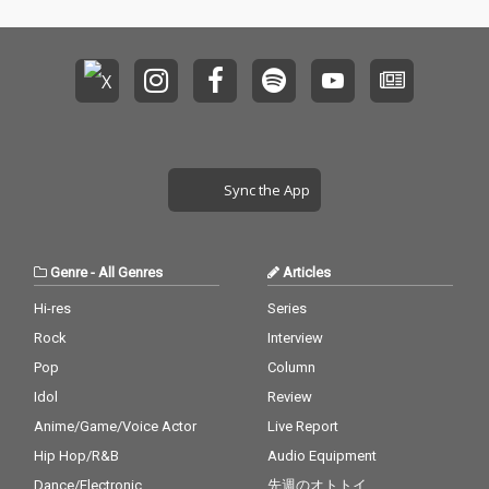
Sync the App
Genre
-
All Genres
Articles
Hi-res
Series
Rock
Interview
Pop
Column
Idol
Review
Anime/Game/Voice Actor
Live Report
Hip Hop/R&B
Audio Equipment
Dance/Electronic
先週のオトトイ