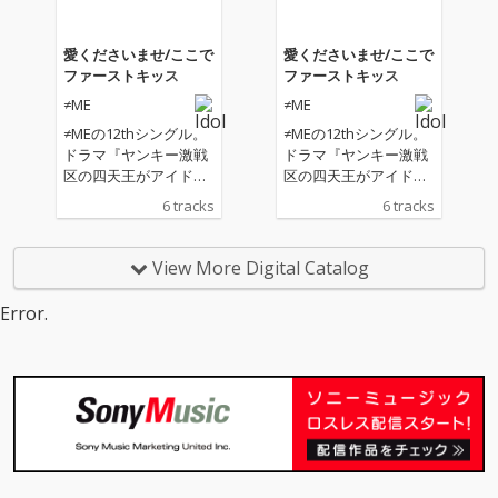
愛くださいませ/ここで
愛くださいませ/ここで
ファーストキッス
ファーストキッス
≠ME
≠ME
≠MEの12thシングル。
≠MEの12thシングル。
ドラマ『ヤンキー激戦
ドラマ『ヤンキー激戦
区の四天王がアイドル
区の四天王がアイドル
グループに転生した
グループに転生した
6 tracks
6 tracks
ら？』の主題歌「ここ
ら？』の主題歌「ここ
でファーストキッ
でファーストキッ
ス」、重く禍々しい愛
ス」、重く禍々しい愛
View More Digital Catalog
を表現した“呪縛ソン
を表現した“呪縛ソン
グ”「愛くださいませ」
グ”「愛くださいませ」
Error.
の両A面作。
の両A面作。