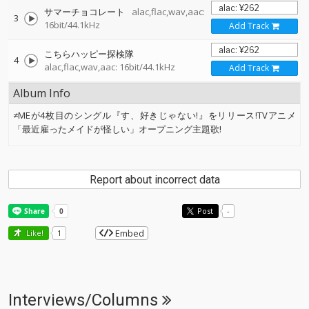
サマーチョコレート
alac,flac,wav,aac:
3
16bit/44.1kHz
Add Track
こちらハッピー探検隊
4
alac,flac,wav,aac: 16bit/44.1kHz
Add Track
Album Info
≠MEが4枚目のシングル『す、好きじゃない!』をリリース!TVアニメ
「最近雇ったメイドが怪しい」オープニング主題歌!
Report about incorrect data
Post
-
Embed
Like!
1
Interviews/Columns