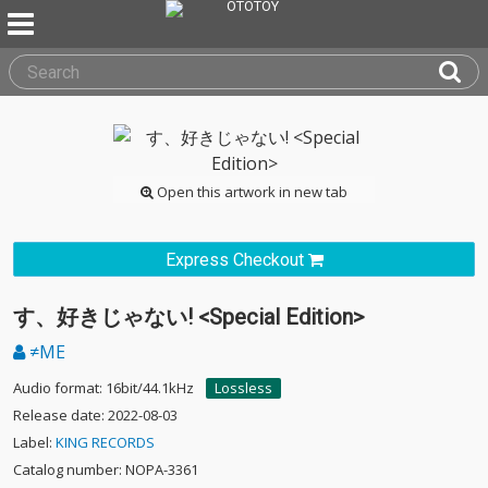
Open this artwork in new tab
Express Checkout
す、好きじゃない! <Special Edition>
≠ME
Audio format: 16bit/44.1kHz
Lossless
Release date: 2022-08-03
Label:
KING RECORDS
Catalog number: NOPA-3361