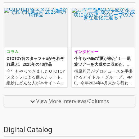
コラム
インタビュー
OTOTOY各スタッフ＋αがそれぞ
今年も≠MEの"夏が来た"！──凱
れ選ぶ、2025年の10作品
旋ツアーを大成功に収めた、グ
ループの大きな進化に迫る！
今年もやってきましたOTOTOY
指原莉乃がプロデュースを手掛
スタッフによる個人チャート。
けるアイドル・グループ、≠M
絶妙にどんな人が本サイトを運
E。今年2024年4月末から行われ
営しているのか？ そんな自己
ていたメンバーの出身地を巡っ
紹介もちょっとかねておりま
た凱旋ツアー≠ME 全国ツアー20
す。2025年は、それぞれなにを
24「やっと、同じクラス」で
View More Interviews/Columns
聴いてOTOTOYを作っていたの
は、新たな演出を加えながら、
か？ ということでスタッフ・
凱旋メンバーに合わせた様々な
チャートをお届けします…
名曲のソロパフォーマ…
Digital Catalog