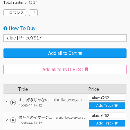
Total runtime: 15:54
ロスレス
How To Buy
Add all to Cart
Add all to INTEREST
Title
Price
す、好きじゃない!
alac,flac,wav,aac:
1
16bit/44.1kHz
Add Track
僕たちのイマージュ
alac,flac,wav,aac:
2
16bit/44.1kHz
Add Track