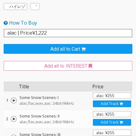
ハイレゾ
How To Buy
Add all to Cart
Add all to INTEREST
Title
Price
Some Snow Scenes: I
1
alac,flac,wav,aac: 24bit/96kHz
Add Track
Some Snow Scenes: II
2
alac,flac,wav,aac: 24bit/96kHz
Add Track
Some Snow Scenes: III