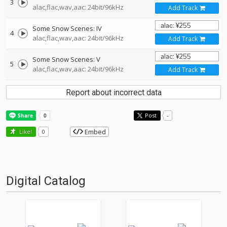
3
alac,flac,wav,aac: 24bit/96kHz
Add Track
Some Snow Scenes: IV
4
alac,flac,wav,aac: 24bit/96kHz
Add Track
Some Snow Scenes: V
5
alac,flac,wav,aac: 24bit/96kHz
Add Track
Report about incorrect data
Post
-
Embed
Like!
0
Digital Catalog