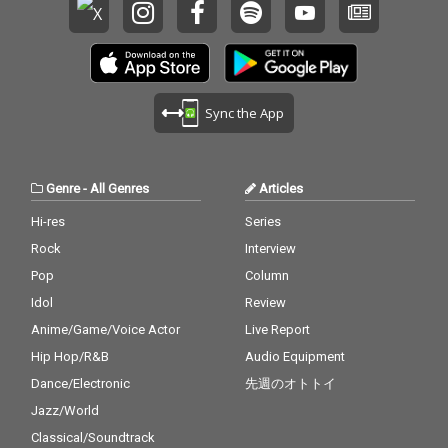
Sync the App
Genre
-
All Genres
Articles
Hi-res
Series
Rock
Interview
Pop
Column
Idol
Review
Anime/Game/Voice Actor
Live Report
Hip Hop/R&B
Audio Equipment
Dance/Electronic
先週のオトトイ
Jazz/World
Classical/Soundtrack