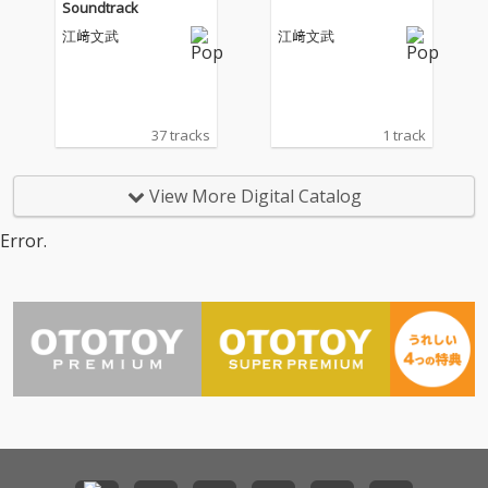
Soundtrack
江﨑文武
江﨑文武
37 tracks
1 track
View More Digital Catalog
Error.