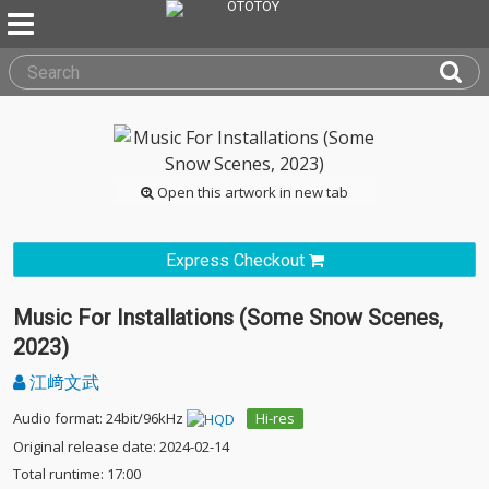
Open this artwork in new tab
Express Checkout
Music For Installations (Some Snow Scenes,
2023)
江﨑文武
Audio format: 24bit/96kHz
Hi-res
Original release date: 2024-02-14
Total runtime: 17:00