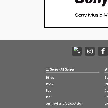
Genre
-
All Genres
Hi-res
Se
Rock
In
Pop
C
Idol
Re
Anime/Game/Voice Actor
Li