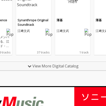
lence
Synanthrope Original
薄暮
薄暮
Soundtrack
江﨑文武
江﨑文武
江﨑文
のメンバ
る、江
ド・ア
ス
9 tracks
37 tracks
1 track
View More Digital Catalog