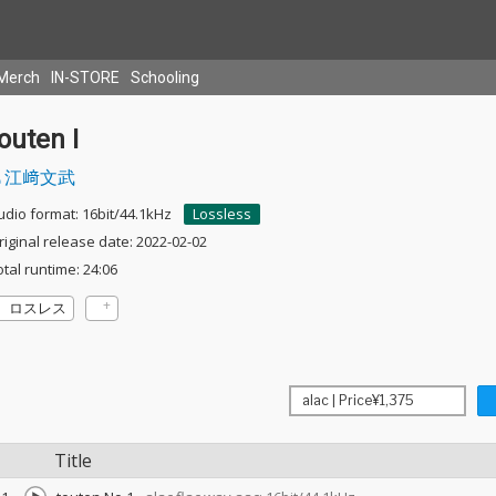
Merch
IN-STORE
Schooling
outen I
江﨑文武
udio format: 16bit/44.1kHz
Lossless
riginal release date: 2022-02-02
otal runtime: 24:06
ロスレス
Title