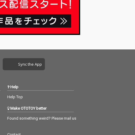
Sync the App
Help
Help Top
Make OTOTOY better
Found something weird? Please mail us
Contact