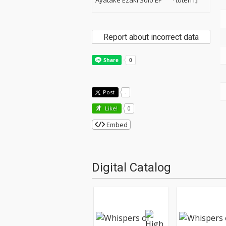
Ayatake Ezaki Solo EP 『tōten I』
Report about incorrect data
Post
-
Like!
0
Embed
Digital Catalog