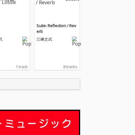
Suite: Reflection / Rev
erb
武
江﨑文武
1 track
8 tracks