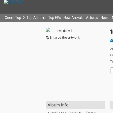
Genre Top
Top Albums
Top EPs
New Arrivals
Articles
News
t
Enlarge the artwork
A
O
T
Album Info