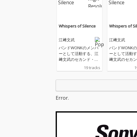
Whispers of Silence
Whispers of Si
江﨑文武
江﨑文武
バンドWONKのメンバ
バンドWONK
ーとして活動する、江
ーとして活動す
﨑文武のセカンド・ア
﨑文武のセカン
ルバムがリリース
ルバムがリリー
19 tracks
1
Error.