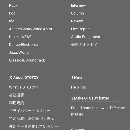
Rock
Interview
Pop
Column
Idol
Review
Anime/Game/Voice Actor
Live Report
Hip Hop/R&B
Audio Equipment
Dance/Electronic
先週のオトトイ
Jazz/World
Classical/Soundtrack
About OTOTOY
Help
What is OTOTOY?
Help Top
会社概要
Make OTOTOY better
利用規約
Found something weird? Please
プライバシー・ポリシー
mail us
特定商取引法に基づく表示
外部データ連携しているサービ
Contact