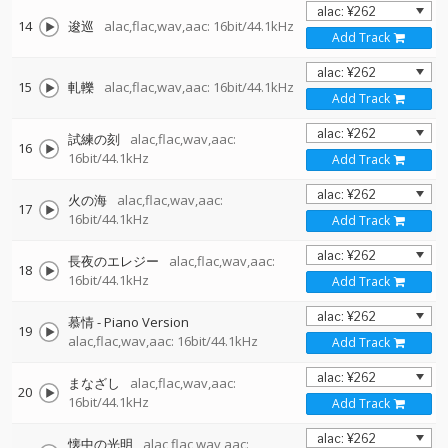
14
逡巡
alac,flac,wav,aac: 16bit/44.1kHz
Add Track
15
軋轢
alac,flac,wav,aac: 16bit/44.1kHz
Add Track
試練の刻
alac,flac,wav,aac:
16
16bit/44.1kHz
Add Track
火の海
alac,flac,wav,aac:
17
16bit/44.1kHz
Add Track
長夜のエレジー
alac,flac,wav,aac:
18
16bit/44.1kHz
Add Track
慕情 - Piano Version
19
alac,flac,wav,aac: 16bit/44.1kHz
Add Track
まなざし
alac,flac,wav,aac:
20
16bit/44.1kHz
Add Track
懐中の光明
alac,flac,wav,aac: