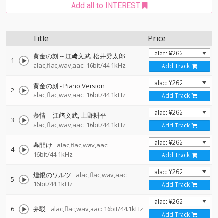
Add all to INTEREST
Title
Price
黄金の刻
--
江﨑文武
松井秀太郎
1
alac,flac,wav,aac: 16bit/44.1kHz
Add Track
黄金の刻 - Piano Version
2
alac,flac,wav,aac: 16bit/44.1kHz
Add Track
慕情
--
江﨑文武
上野耕平
3
alac,flac,wav,aac: 16bit/44.1kHz
Add Track
幕開け
alac,flac,wav,aac:
4
16bit/44.1kHz
Add Track
燻銀のワルツ
alac,flac,wav,aac:
5
16bit/44.1kHz
Add Track
6
弁駁
alac,flac,wav,aac: 16bit/44.1kHz
Add Track