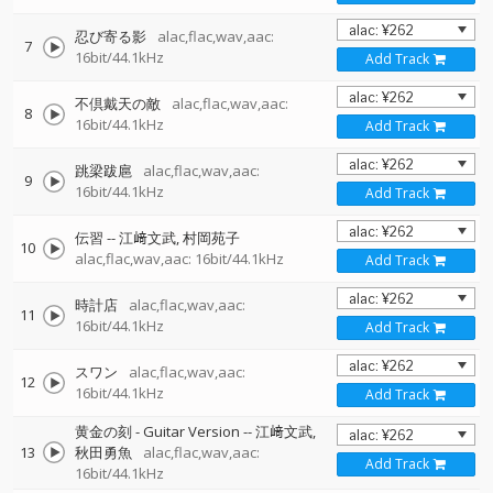
忍び寄る影
alac,flac,wav,aac:
7
16bit/44.1kHz
Add Track
不倶戴天の敵
alac,flac,wav,aac:
8
16bit/44.1kHz
Add Track
跳梁跋扈
alac,flac,wav,aac:
9
16bit/44.1kHz
Add Track
伝習
--
江﨑文武
村岡苑子
10
alac,flac,wav,aac: 16bit/44.1kHz
Add Track
時計店
alac,flac,wav,aac:
11
16bit/44.1kHz
Add Track
スワン
alac,flac,wav,aac:
12
16bit/44.1kHz
Add Track
黄金の刻 - Guitar Version
--
江﨑文武
13
秋田勇魚
alac,flac,wav,aac:
Add Track
16bit/44.1kHz