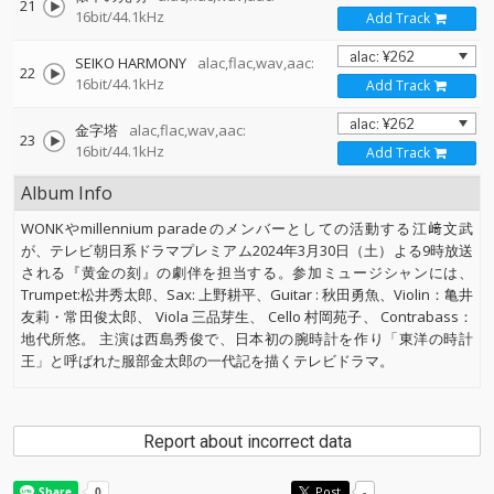
21
16bit/44.1kHz
Add Track
SEIKO HARMONY
alac,flac,wav,aac:
22
16bit/44.1kHz
Add Track
金字塔
alac,flac,wav,aac:
23
16bit/44.1kHz
Add Track
Album Info
WONKやmillennium paradeのメンバーとしての活動する江﨑文武
が、テレビ朝日系ドラマプレミアム2024年3月30日（土）よる9時放送
される『黄金の刻』の劇伴を担当する。参加ミュージシャンには、
Trumpet:松井秀太郎、Sax: 上野耕平、Guitar : 秋田勇魚、Violin：亀井
友莉・常田俊太郎、 Viola 三品芽生、 Cello 村岡苑子、 Contrabass：
地代所悠。 主演は西島秀俊で、日本初の腕時計を作り「東洋の時計
王」と呼ばれた服部金太郎の一代記を描くテレビドラマ。
Report about incorrect data
Post
-