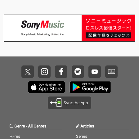
Sync the App
Genre
-
All Genres
Articles
Hi-res
Series