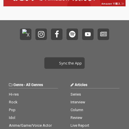
Sync the App
Genre
-
All Genres
Articles
Hi-res
Series
Rock
Interview
Pop
Column
Idol
Review
Anime/Game/Voice Actor
Live Report