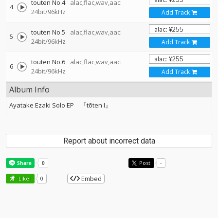
touten No.4
alac,flac,wav,aac:
4
24bit/96kHz
Add Track
touten No.5
alac,flac,wav,aac:
5
24bit/96kHz
Add Track
touten No.6
alac,flac,wav,aac:
6
24bit/96kHz
Add Track
Album Info
Ayatake Ezaki Solo EP 『tōten I』
Report about incorrect data
Post
-
Embed
Like!
0