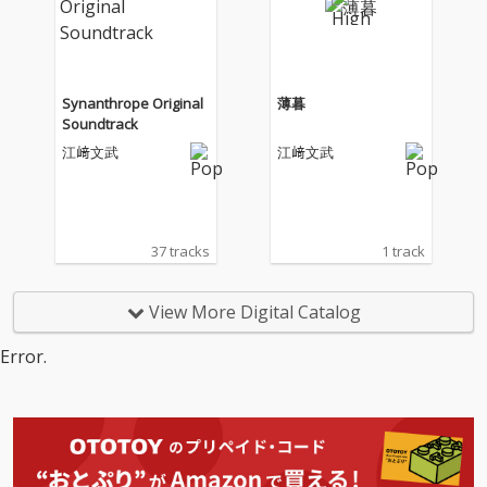
Synanthrope Original
薄暮
Soundtrack
江﨑文武
江﨑文武
37 tracks
1 track
View More Digital Catalog
Error.