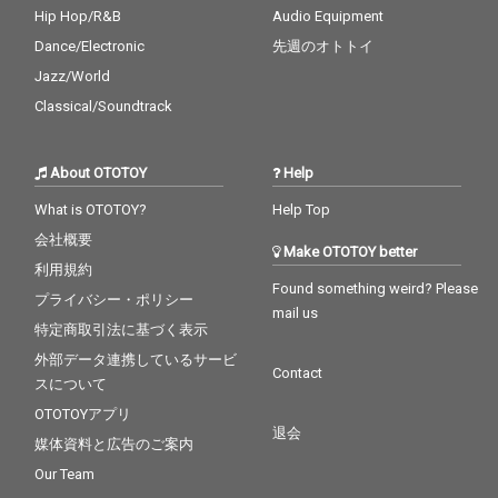
Hip Hop/R&B
Audio Equipment
Dance/Electronic
先週のオトトイ
Jazz/World
Classical/Soundtrack
About OTOTOY
Help
What is OTOTOY?
Help Top
会社概要
Make OTOTOY better
利用規約
Found something weird? Please
プライバシー・ポリシー
mail us
特定商取引法に基づく表示
外部データ連携しているサービ
Contact
スについて
OTOTOYアプリ
退会
媒体資料と広告のご案内
Our Team