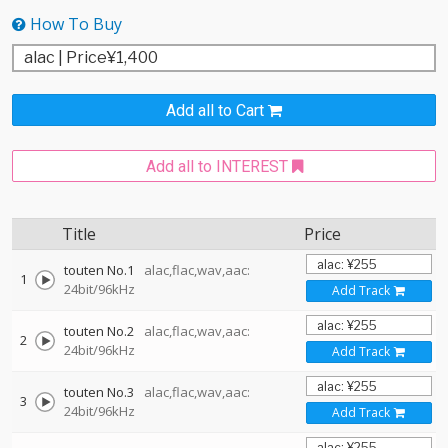
How To Buy
Add all to Cart
Add all to INTEREST
Title
Price
touten No.1
alac,flac,wav,aac:
1
24bit/96kHz
Add Track
touten No.2
alac,flac,wav,aac:
2
24bit/96kHz
Add Track
touten No.3
alac,flac,wav,aac:
3
24bit/96kHz
Add Track