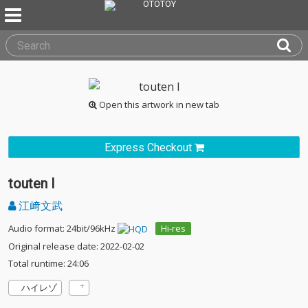
Open this artwork in new tab
Express Checkout
touten I
江﨑文武
Audio format: 24bit/96kHz
Hi-res
Original release date: 2022-02-02
Total runtime: 24:06
ハイレゾ