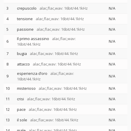
3
crepuscolo
alac,flac,wav: 16bit/44.1kHz
N/A
4
tensione
alac,flac,wav: 16bit/44.1kHz
N/A
5
passione
alac,flac,wav: 16bit/44.1kHz
N/A
Il primo assassino
alac,flac,wav:
6
N/A
16bit/44.1kHz
7
bugia
alac,flac,wav: 16bit/44.1kHz
N/A
8
attacco
alac,flac,wav: 16bit/44.1kHz
N/A
esperienza d’oro
alac,flac,wav:
9
N/A
16bit/44.1kHz
10
misterioso
alac,flac,wav: 16bit/44.1kHz
N/A
11
crisi
alac,flac,wav: 16bit/44.1kHz
N/A
12
pace
alac,flac,wav: 16bit/44.1kHz
N/A
13
il sole
alac,flac,wav: 16bit/44.1kHz
N/A
14
male
alac,flac,wav: 16bit/44.1kHz
N/A