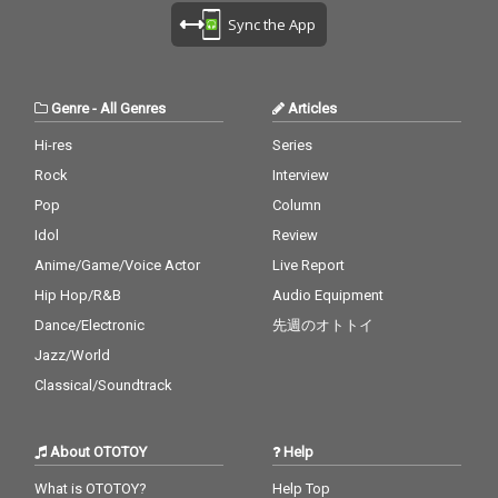
Sync the App
Genre
-
All Genres
Articles
Hi-res
Series
Rock
Interview
Pop
Column
Idol
Review
Anime/Game/Voice Actor
Live Report
Hip Hop/R&B
Audio Equipment
Dance/Electronic
先週のオトトイ
Jazz/World
Classical/Soundtrack
About OTOTOY
Help
What is OTOTOY?
Help Top