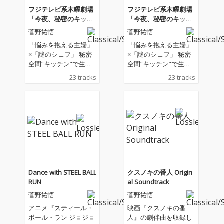
フジテレビ系木曜劇場
フジテレビ系木曜劇場
「今夜、秘密のキッチ
「今夜、秘密のキッチ
ンで」オリジナルサウ
ンで」オリジナルサウ
菅野祐悟
菅野祐悟
ンドトラック
ンドトラック
「悩みを抱える主婦」
「悩みを抱える主婦」
×「謎のシェフ」 秘密
×「謎のシェフ」 秘密
空間“キッチン”で生ま
空間“キッチン”で生ま
れる“ときめき” 大人の
れる“ときめき” 大人の
23 tracks
23 tracks
ファンタジック・ラブ
ファンタジック・ラブ
ストーリー フジテレビ
ストーリー フジテレビ
系木曜劇場「今夜、秘
系木曜劇場「今夜、秘
密のキッチンで」オリ
密のキッチンで」オリ
ジナルサウンドトラッ
ジナルサウンドトラッ
ク音楽：菅野祐悟
ク音楽：菅野祐悟
Dance with STEEL BALL
クスノキの番人 Origin
RUN
al Soundtrack
菅野祐悟
菅野祐悟
アニメ『スティール・
映画『クスノキの番
ボール・ラン ジョジョ
人』の劇伴曲を収録し