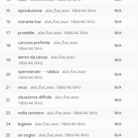
15
riproduzione
alac,flac,wav: 16bit/44.1kHz
N/A
16
ristrante bar
alac,flac,wav: 16bit/44.1kHz
N/A
17
proiettile
alac,flac,wav: 16bit/44.1kHz
N/A
canzoni preferite
alac,flac,wav:
18
N/A
16bit/44.1kHz
aereo da caccia
alac,flac,wav:
19
N/A
16bit/44.1kHz
spensierato ・ rabbia
alac,flac,wav:
20
N/A
16bit/44.1kHz
21
virus
alac,flac,wav: 16bit/44.1kHz
N/A
situazione difficile
alac,flac,wav:
22
N/A
16bit/44.1kHz
23
nella cerniera
alac,flac,wav: 16bit/44.1kHz
N/A
24
legame
alac,flac,wav: 16bit/44.1kHz
N/A
25
un sogno
alac,flac,wav: 16bit/44.1kHz
N/A