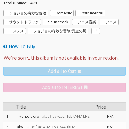
Total runtime: 64:21
ジョジョの奇妙な冒険
Domestic
Instrumental
サウンドトラック
Soundtrack
アニメ音楽
アニメ
ロスレス
ジョジョの奇妙な冒険 黄金の風
How To Buy
Add all to Cart
Add all to INTEREST
Title
Price
1
il vento d’oro
alac,flac,wav: 16bit/44.1kHz
N/A
2
alba
alac,flac,wav: 16bit/44.1kHz
N/A