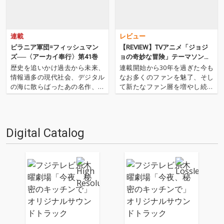
連載
レビュー
ピラニア軍団=フィッシュマン
【REVIEW】TVアニメ「ジョジ
ズ──〈アーカイ奉行〉第41巻
ョの奇妙な冒険」テーマソン
グ・ベスト発売 & 過去のサント
歴史を追いかけ過去から未来、
連載開始から30年を過ぎた今も
ラが一挙配信スタート!!
情報過多の現代社会、デジタル
なお多くのファンを魅了、そし
の海に散らばったあの名作、こ
て新たなファン層を増やし続け
の名作たちをひとつにまとめる
ている漫画「ジョジョの奇妙な
仕事人…!〈アーカイ奉行〉が今
冒険」。2012年にはアニメ化も
日もデジタルの乱世を治め
された同作ですが、この度原作
る…!'''〈アーカイ奉行〉と
の第1部から第3部のオープニン
Digital Catalog
は…'''1.過去作の最新リマスター
グ、エンディング曲を収録した
音源 2.これまで未配信…
ベスト盤の配信がスタート…