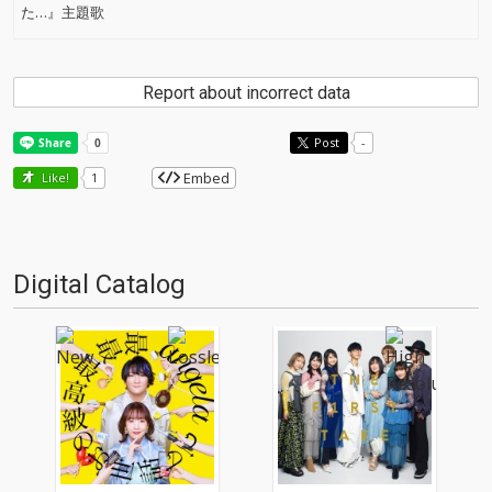
た…』主題歌
Report about incorrect data
Post
-
Embed
Like!
1
Digital Catalog