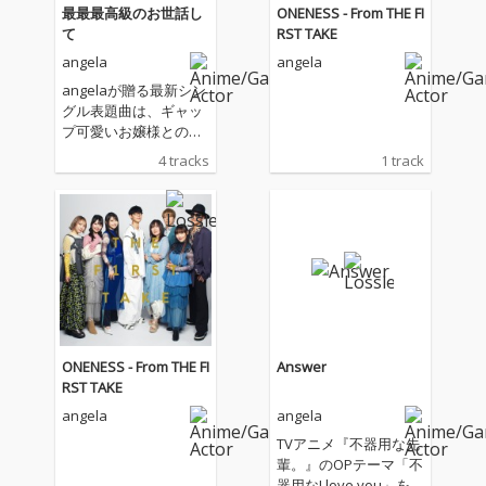
最最最高級のお世話し
ONENESS - From THE FI
て
RST TAKE
angela
angela
angelaが贈る最新シン
グル表題曲は、ギャッ
プ可愛いお嬢様との主
従を越えて始まる恋物
4 tracks
1 track
語―TVアニメ『才女の
お世話』OPテーマ!キ
ャッチーなお世話ソン
グと夏夏夏ソングをお
届け!
ONENESS - From THE FI
Answer
RST TAKE
angela
angela
TVアニメ『不器用な先
輩。』のOPテーマ「不
器用なI love you」を含