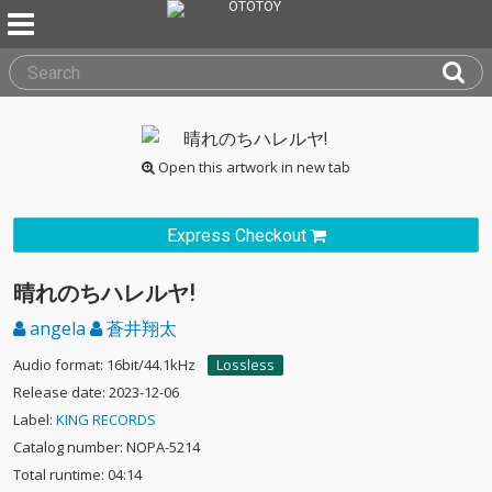
Open this artwork in new tab
Express Checkout
晴れのちハレルヤ!
angela
蒼井翔太
Audio format: 16bit/44.1kHz
Lossless
Release date: 2023-12-06
Label:
KING RECORDS
Catalog number: NOPA-5214
Total runtime: 04:14