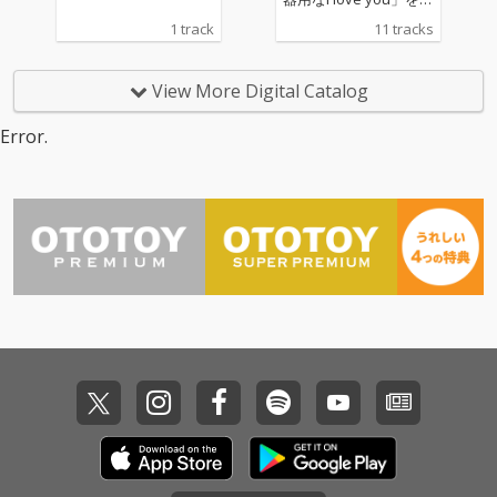
む新録５曲に加え、レ
1 track
11 tracks
ーベルメイトである蒼
井翔太とのコラボ曲
「晴れのちハレル
View More Digital Catalog
ヤ！」、大人気曲のカ
バー「JUST COMMUNI
Error.
CATION」などバラエテ
ィーに富んだ全11曲を
収録