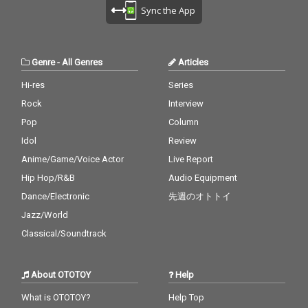
Sync the App
Genre
-
All Genres
Articles
Hi-res
Series
Rock
Interview
Pop
Column
Idol
Review
Anime/Game/Voice Actor
Live Report
Hip Hop/R&B
Audio Equipment
Dance/Electronic
先週のオトトイ
Jazz/World
Classical/Soundtrack
About OTOTOY
Help
What is OTOTOY?
Help Top