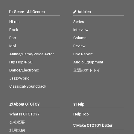
Genre
-
All Genres
Articles
Hi-res
Series
Rock
Interview
Pop
Column
Idol
Review
Anime/Game/Voice Actor
Live Report
Hip Hop/R&B
Audio Equipment
Dance/Electronic
先週のオトトイ
Jazz/World
Classical/Soundtrack
About OTOTOY
Help
What is OTOTOY?
Help Top
会社概要
Make OTOTOY better
利用規約