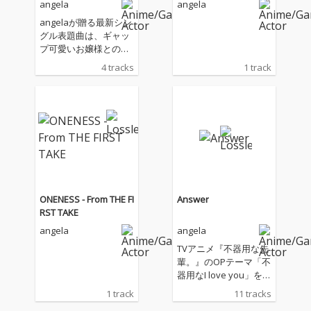
angela
angela
angelaが贈る最新シン
グル表題曲は、ギャッ
プ可愛いお嬢様との主
従を越えて始まる恋物
4 tracks
1 track
語―TVアニメ『才女の
お世話』OPテーマ!キ
ャッチーなお世話ソン
グと夏夏夏ソングをお
届け!
ONENESS - From THE FI
Answer
RST TAKE
angela
angela
TVアニメ『不器用な先
輩。』のOPテーマ「不
器用なI love you」を含
む新録５曲に加え、レ
1 track
11 tracks
ーベルメイトである蒼