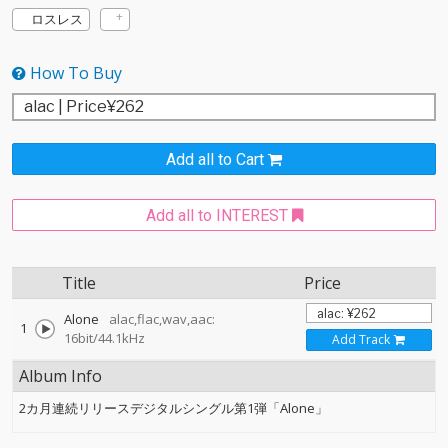
ロスレス
How To Buy
Add all to Cart
Add all to INTEREST
Title
Price
Alone
alac,flac,wav,aac:
1
16bit/44.1kHz
Add Track
Album Info
2カ月連続リリースデジタルシングル第1弾「Alone」