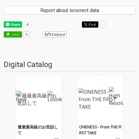
Report about incorrect data
Post
-
Embed
Like!
0
Digital Catalog
最最最高級のお世話し
ONENESS - From THE FI
て
RST TAKE