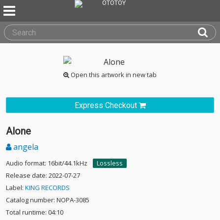
Open this artwork in new tab
Express Checkout
Alone
angela
Audio format: 16bit/44.1kHz
Lossless
Release date: 2022-07-27
Label:
KING RECORDS
Catalog number: NOPA-3085
Total runtime: 04:10