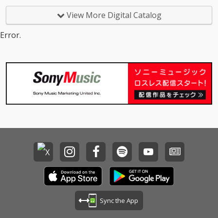
井翔太とのコラボ曲
「晴れのちハレル
View More Digital Catalog
ヤ！」、大人気曲のカ
バー「JUST COMMUNI
Error.
CATION」などバラエテ
ィーに富んだ全11曲を
収録
Sync the App