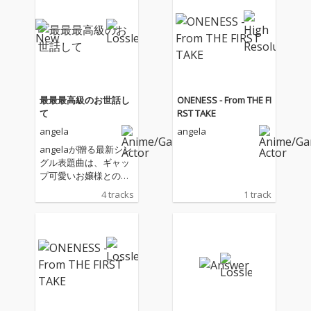
最最最高級のお世話し
ONENESS - From THE FI
て
RST TAKE
angela
angela
angelaが贈る最新シン
グル表題曲は、ギャッ
プ可愛いお嬢様との主
従を越えて始まる恋物
4 tracks
1 track
語―TVアニメ『才女の
お世話』OPテーマ!キ
ャッチーなお世話ソン
グと夏夏夏ソングをお
届け!