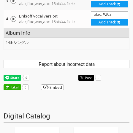
3
alac,flac,wav,aac: 16bit/44.1kHz
Add Track
Link(off vocal version)
4
alac,flac,wav,aac: 16bit/44.1kHz
Add Track
Album Info
14thシングル
Report about incorrect data
Post
-
Embed
Like!
0
Digital Catalog