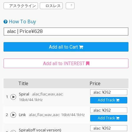
アスラクライン
ロスレス
How To Buy
Add all to Cart
Add all to INTEREST
Title
Price
Spiral
alac,flac,wav,aac:
1
16bit/44.1kHz
Add Track
2
Link
alac,flac,wav,aac: 16bit/44.1kHz
Add Track
Spiral(off vocal version)