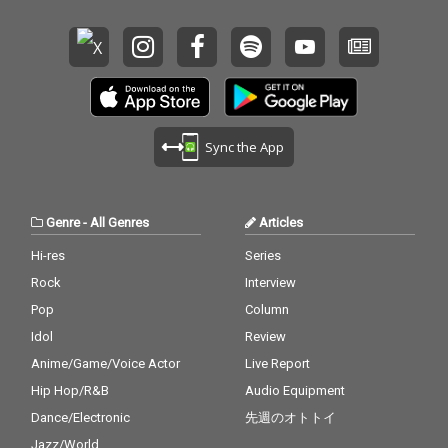
Sync the App
Genre
-
All Genres
Articles
Hi-res
Series
Rock
Interview
Pop
Column
Idol
Review
Anime/Game/Voice Actor
Live Report
Hip Hop/R&B
Audio Equipment
Dance/Electronic
先週のオトトイ
Jazz/World