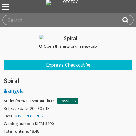
Open this artwork in new tab
Express Checkout
Spiral
angela
Audio format: 16bit/44.1kHz
Lossless
Release date: 2009-05-13
Label:
KING RECORDS
Catalog number: KICM-3190
Total runtime: 18:48