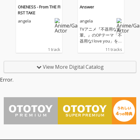
ONENESS - From THE FI
Answer
RST TAKE
angela
angela
TVアニメ『不器用な先
輩。』のOPテーマ「不
器用なI love you」を含
む新録５曲に加え、レ
1 track
11 tracks
ーベルメイトである蒼
井翔太とのコラボ曲
「晴れのちハレル
View More Digital Catalog
ヤ！」、大人気曲のカ
バー「JUST COMMUNI
Error.
CATION」などバラエテ
ィーに富んだ全11曲を
収録