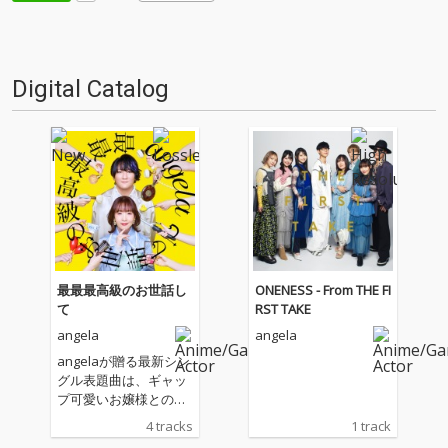
Digital Catalog
最最最高級のお世話し
ONENESS - From THE FI
て
RST TAKE
angela
angela
angelaが贈る最新シン
グル表題曲は、ギャッ
プ可愛いお嬢様との主
従を越えて始まる恋物
4 tracks
1 track
語―TVアニメ『才女の