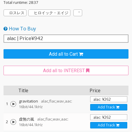
Total runtime: 28:37
ロスレス
ヒロイック・エイジ
How To Buy
Add all to Cart
Add all to INTEREST
Title
Price
gravitation
alac,flac,wav,aac:
1
16bit/44.1kHz
Add Track
虚無の嵐
alac,flac,wav,aac:
2
16bit/44.1kHz
Add Track