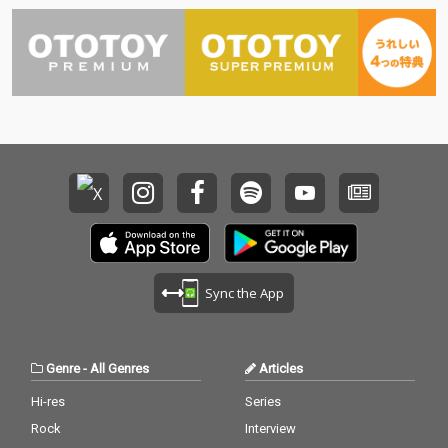
Sync the App
Genre
-
All Genres
Articles
Hi-res
Series
Rock
Interview