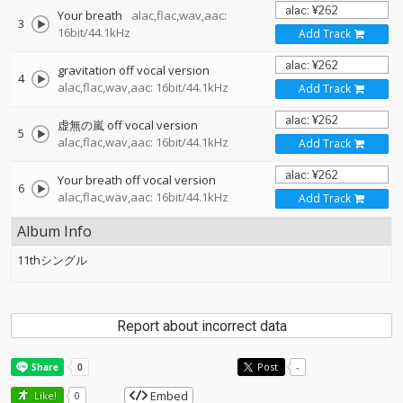
Your breath
alac,flac,wav,aac:
3
16bit/44.1kHz
Add Track
gravitation off vocal version
4
alac,flac,wav,aac: 16bit/44.1kHz
Add Track
虚無の嵐 off vocal version
5
alac,flac,wav,aac: 16bit/44.1kHz
Add Track
Your breath off vocal version
6
alac,flac,wav,aac: 16bit/44.1kHz
Add Track
Album Info
11thシングル
Report about incorrect data
Post
-
Embed
Like!
0