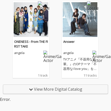
お世話』OPテーマ!キ
ャッチーなお世話ソン
グと夏夏夏ソングをお
届け!
ONENESS - From THE FI
Answer
RST TAKE
angela
angela
TVアニメ『不器用な先
輩。』のOPテーマ「不
器用なI love you」を含
む新録５曲に加え、レ
1 track
11 tracks
ーベルメイトである蒼
井翔太とのコラボ曲
「晴れのちハレル
View More Digital Catalog
ヤ！」、大人気曲のカ
バー「JUST COMMUNI
Error.
CATION」などバラエテ
ィーに富んだ全11曲を
収録