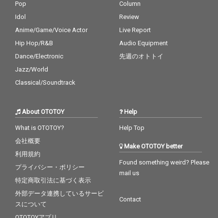
Pop
Column
Idol
Review
Anime/Game/Voice Actor
Live Report
Hip Hop/R&B
Audio Equipment
Dance/Electronic
先週のオトトイ
Jazz/World
Classical/Soundtrack
About OTOTOY
Help
What is OTOTOY?
Help Top
会社概要
Make OTOTOY better
利用規約
Found something weird? Please
プライバシー・ポリシー
mail us
特定商取引法に基づく表示
外部データ連携しているサービ
Contact
スについて
OTOTOYアプリ