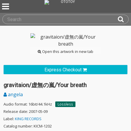
Open this artwork in new tab
Express Checkout
gravitaion/虚無の嵐/Your breath
angela
Audio format: 16bit/44.1kHz
Lossless
Release date: 2007-05-09
Label:
KING RECORDS
Catalog number: KICM-1202