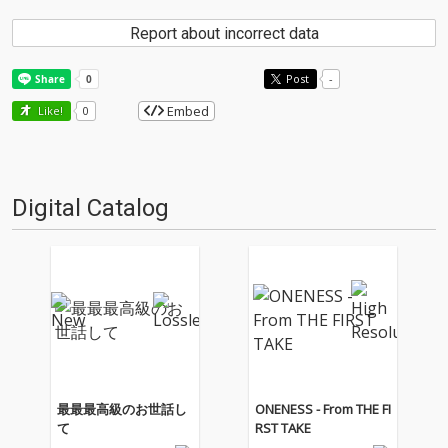
Report about incorrect data
Post
-
Embed
Like!
0
Digital Catalog
最最最高級のお世話し
ONENESS - From THE FI
て
RST TAKE