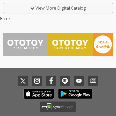
井翔太とのコラボ曲
「晴れのちハレル
View More Digital Catalog
ヤ！」、大人気曲のカ
バー「JUST COMMUNI
Error.
CATION」などバラエテ
ィーに富んだ全11曲を
収録
Sync the App