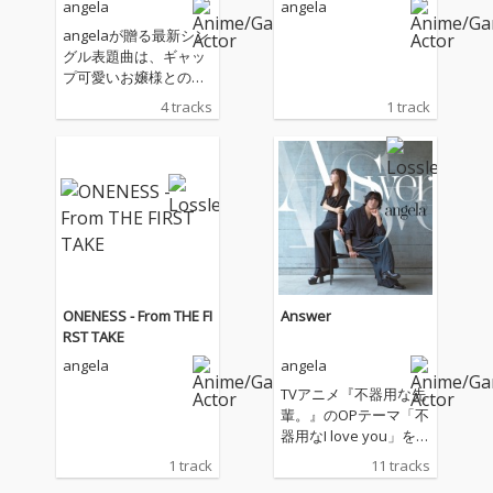
angela
angela
angelaが贈る最新シン
グル表題曲は、ギャッ
プ可愛いお嬢様との主
従を越えて始まる恋物
4 tracks
1 track
語―TVアニメ『才女の
お世話』OPテーマ!キ
ャッチーなお世話ソン
グと夏夏夏ソングをお
届け!
ONENESS - From THE FI
Answer
RST TAKE
angela
angela
TVアニメ『不器用な先
輩。』のOPテーマ「不
器用なI love you」を含
む新録５曲に加え、レ
1 track
11 tracks
ーベルメイトである蒼