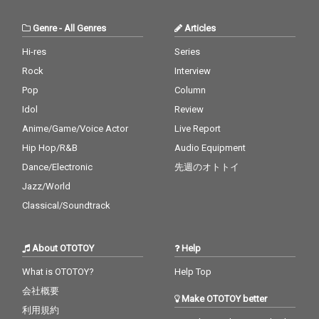
Genre
-
All Genres
Articles
Hi-res
Series
Rock
Interview
Pop
Column
Idol
Review
Anime/Game/Voice Actor
Live Report
Hip Hop/R&B
Audio Equipment
Dance/Electronic
先週のオトトイ
Jazz/World
Classical/Soundtrack
About OTOTOY
Help
What is OTOTOY?
Help Top
会社概要
Make OTOTOY better
利用規約