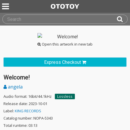
Open this artwork in new tab
Express Checkout
Welcome!
angela
Audio format: 16bit/44.1kHz
Lossless
Release date: 2023-10-01
Label:
KING RECORDS
Catalog number: NOPA-5343
Total runtime: 03:13