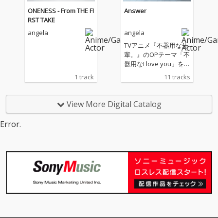
ONENESS - From THE FI
Answer
RST TAKE
angela
angela
TVアニメ『不器用な先
輩。』のOPテーマ「不
器用なI love you」を含
む新録５曲に加え、レ
1 track
11 tracks
ーベルメイトである蒼
井翔太とのコラボ曲
「晴れのちハレル
View More Digital Catalog
ヤ！」、大人気曲のカ
バー「JUST COMMUNI
Error.
CATION」などバラエテ
ィーに富んだ全11曲を
収録