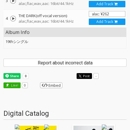
3
alac,flac,wav,aac: 16bit/44.1kHz
Add Track
THE DARK(off vocal version)
4
alac,flac,wav,aac: 16bit/44.1kHz
Add Track
Album Info
19thシングル
Report about incorrect data
Post
-
Embed
Like!
0
Digital Catalog