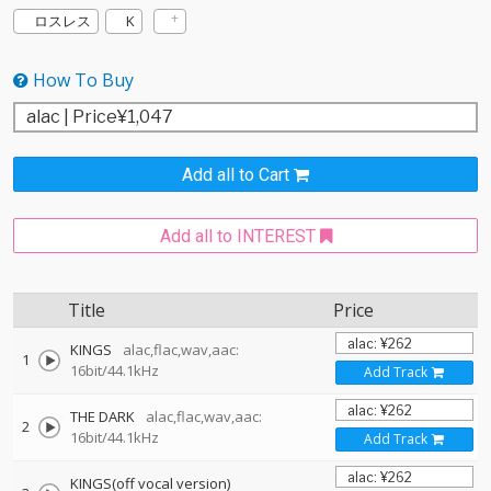
ロスレス
K
How To Buy
Add all to Cart
Add all to INTEREST
Title
Price
KINGS
alac,flac,wav,aac:
1
16bit/44.1kHz
Add Track
THE DARK
alac,flac,wav,aac:
2
16bit/44.1kHz
Add Track
KINGS(off vocal version)