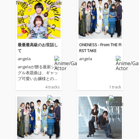
最最最高級のお世話し
ONENESS - From THE FI
て
RST TAKE
angela
angela
angelaが贈る最新シン
グル表題曲は、ギャッ
プ可愛いお嬢様との主
従を越えて始まる恋物
4 tracks
1 track
語―TVアニメ『才女の
お世話』OPテーマ!キ
ャッチーなお世話ソン
グと夏夏夏ソングをお
届け!