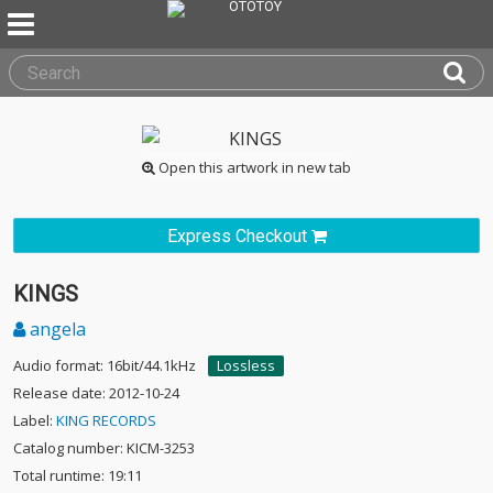
Open this artwork in new tab
Express Checkout
KINGS
angela
Audio format: 16bit/44.1kHz
Lossless
Release date: 2012-10-24
Label:
KING RECORDS
Catalog number: KICM-3253
Total runtime: 19:11