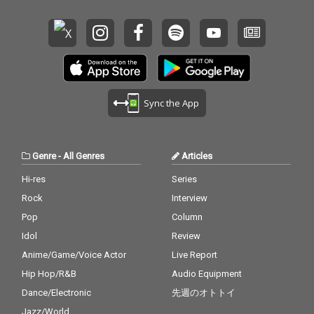
Sync the App
Genre
-
All Genres
Articles
Hi-res
Series
Rock
Interview
Pop
Column
Idol
Review
Anime/Game/Voice Actor
Live Report
Hip Hop/R&B
Audio Equipment
Dance/Electronic
先週のオトトイ
Jazz/World