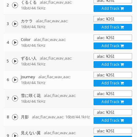
くるくる
alac,flac,wav,aac:
2
16bit/44.1kHz
Add Track
カケラ
alac,flac,wav,aac:
3
16bit/44.1kHz
Add Track
Color
alac,flac,wav,aac:
4
16bit/44.1kHz
Add Track
ずるい人
alac,flac,wav,aac:
5
16bit/44.1kHz
Add Track
Journey
alac,flac,wav,aac:
6
16bit/44.1kHz
Add Track
雪に咲く花
alac,flac,wav,aac:
7
16bit/44.1kHz
Add Track
8
月影
alac,flac,wav,aac: 16bit/44.1kHz
Add Track
見えない翼
alac,flac,wav,aac:
9