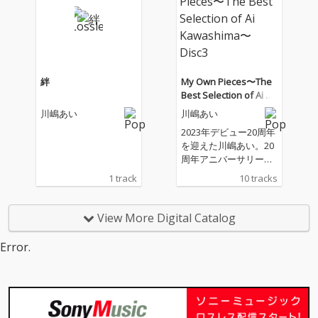
絆
My Own Pieces〜The
Best Selection of Ai Ka
washima〜Disc3
川嶋あい
川嶋あい
2023年デビュー20周年
を迎えた川嶋あい。20
周年アニバーサリー企
画としてはこれまで、I
1 track
10 tracks
WiSHが18年ぶりの復
活で新曲リリースや、
チャーチライブの開
View More Digital Catalog
催、路上ライブ活動時
代の手売りCDを彷彿と
Error.
させる全5曲入りのミ
ニアルバム。今回は、
シングルだけでなくア
ルバムからもセレクト
された待望のシャッフ