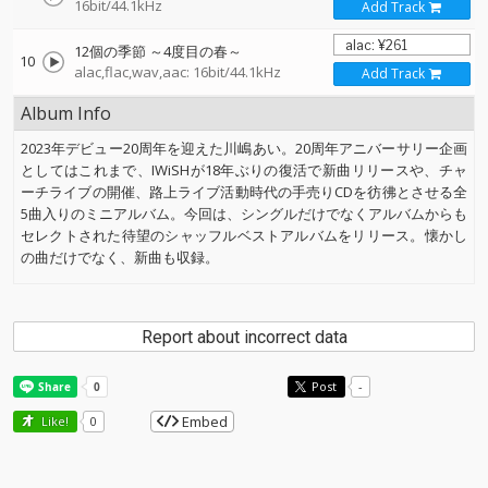
16bit/44.1kHz
Add Track
12個の季節 ～4度目の春～
10
alac,flac,wav,aac: 16bit/44.1kHz
Add Track
Album Info
2023年デビュー20周年を迎えた川嶋あい。20周年アニバーサリー企画
としてはこれまで、IWiSHが18年ぶりの復活で新曲リリースや、チャ
ーチライブの開催、路上ライブ活動時代の手売りCDを彷彿とさせる全
5曲入りのミニアルバム。今回は、シングルだけでなくアルバムからも
セレクトされた待望のシャッフルベストアルバムをリリース。懐かし
の曲だけでなく、新曲も収録。
Report about incorrect data
Post
-
Embed
Like!
0