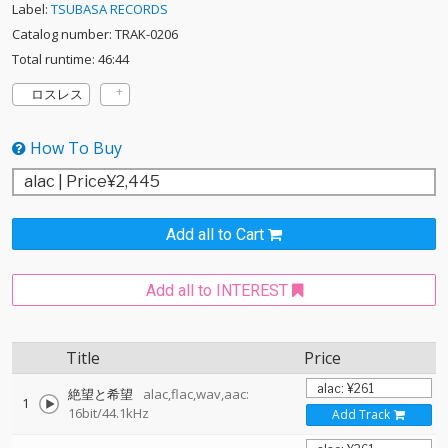
Label:
TSUBASA RECORDS
Catalog number: TRAK-0206
Total runtime: 46:44
ロスレス
How To Buy
Add all to Cart
Add all to INTEREST
Title
Price
絶望と希望
alac,flac,wav,aac:
1
16bit/44.1kHz
Add Track