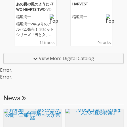
ウンドに再生した本作
ウンドに再生した本作
たのが1983年。それを
あの夏の風のように -T
HARVEST
は、音楽ファン必聴の
は、音楽ファン必聴の
皮切りに、林哲司が提
WO HEARTS TWO VOIC
一曲となっている。
一曲となっている。
供した作品は全部で14
ES-
稲垣潤一
稲垣潤一
曲。その中から「1ダ
ースの言い訳」「思い
稲垣潤一2年ぶりのア
出のビーチクラブ」な
ルバム発売！ 大ヒット
どのヒット曲が誕生
シリーズ「男と女」５
し、「PS.抱きしめた
作のアルバムの中から
14 tracks
9 tracks
い」などの名曲も生ま
夏のドライブに似合う
れた。さらに、今作の
楽曲をセレクト！ まさ
ために書き下ろしの新
に、夏のドライブに欠
View More Digital Catalog
曲2曲も収録!!
かせない最適な１枚。
ジャケットも夏にうっ
Error.
てつけの飾りたくなる
Error.
ようなイラスト。 爽快
感あふれる選曲に加
え、豪華共演者とのデ
ュエットも改めてポイ
News
ントです。