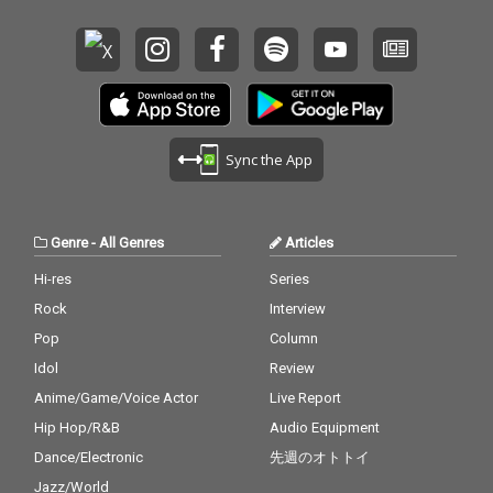
Sync the App
Genre
-
All Genres
Articles
Hi-res
Series
Rock
Interview
Pop
Column
Idol
Review
Anime/Game/Voice Actor
Live Report
Hip Hop/R&B
Audio Equipment
Dance/Electronic
先週のオトトイ
Jazz/World