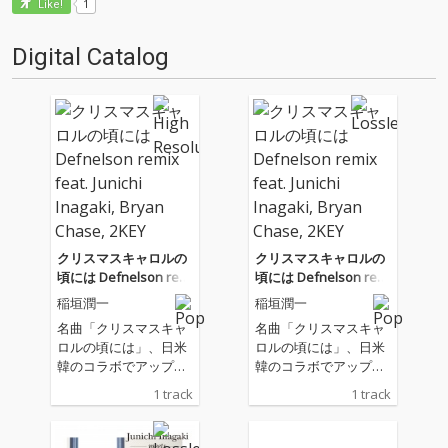
1
Like!
Digital Catalog
クリスマスキャロルの
クリスマスキャロルの
頃には Defnelson remi
頃には Defnelson remi
x feat. Junichi Inagaki,
x feat. Junichi Inagaki,
稲垣潤一
稲垣潤一
Bryan Chase, 2KEY
Bryan Chase, 2KEY
名曲「クリスマスキャ
名曲「クリスマスキャ
ロルの頃には」、日米
ロルの頃には」、日米
韓のコラボでアップデ
韓のコラボでアップデ
ート。本作は世界中の
ート。本作は世界中の
1 track
1 track
クリエイターが集うプ
クリエイターが集うプ
ラットフォーム「SURF
ラットフォーム「SURF
MUSIC」で昨年実施さ
MUSIC」で昨年実施さ