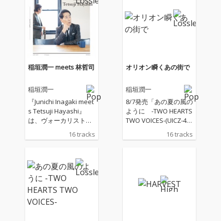
れたリミックスコンペ
れたリミックスコンペ
の優秀作品で、満を持
の優秀作品で、満を持
しての正式リリースと
しての正式リリースと
なった。リミックスを
なった。リミックスを
手掛けたのは、アメリ
手掛けたのは、アメリ
カ出身の音楽プロデュ
カ出身の音楽プロデュ
ーサーDefnelson（デ
ーサーDefnelson（デ
稲垣潤一 meets 林哲司
オリオン瞬くあの街で
フネルソン）。原曲の
フネルソン）。原曲の
持つ美しい旋律に、最
持つ美しい旋律に、最
稲垣潤一
稲垣潤一
新のクラブ・サウンド
新のクラブ・サウンド
を掛け合わせ、さらに
を掛け合わせ、さらに
『Junichi Inagaki meet
8/7発売「あの夏の風の
韓国の新進気鋭ラッパ
韓国の新進気鋭ラッパ
s Tetsuji Hayashi』
ように -TWO HEARTS
ー 2KEY と Bryan Chas
ー 2KEY と Bryan Chas
は、ヴォーカリスト・
TWO VOICES-(UICZ-44
e が韓国語と日本語を
e が韓国語と日本語を
稲垣潤一&作曲家・林
60)」に続く、秋冬に似
16 tracks
16 tracks
織り交ぜたラップを加
織り交ぜたラップを加
哲司コンビで生み出し
合う男と女シリーズか
えることで、日米韓が
えることで、日米韓が
た数々の作品を収録し
らの選曲で贈るコンピ
融合した新たな“グロー
融合した新たな“グロー
たコンピレーションア
レーションアルバム。
バル・クリスマスキャ
バル・クリスマスキャ
ルバム。稲垣潤一のシ
ジャケットも夏バージ
ロル”が完成した。「ま
ロル”が完成した。「ま
ルキーヴォイスと称さ
ョンのイラストに続く
さか90年代の名曲がト
さか90年代の名曲がト
れる歌声に魅せられ、
秋冬バージョンのイラ
ラップに！？」という
ラップに！？」という
作曲家・林哲司が稲垣
スト！
驚きとともに、30年以
驚きとともに、30年以
潤一のために何曲かメ
上の時を経て現代のサ
上の時を経て現代のサ
ロディーを書いて贈っ