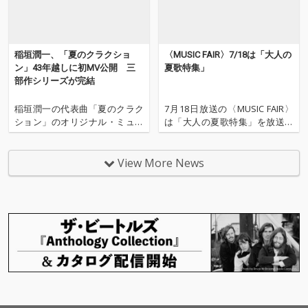
稲垣潤一、「夏のクラクショ
〈MUSIC FAIR〉7/18は「大人の
ン」43年越しに初MV公開 三
夏歌特集」
部作シリーズが完結
稲垣潤一の代表曲「夏のクラク
7月18日放送の〈MUSIC FAIR〉
ション」のオリジナル・ミュー
は「大人の夏歌特集」を放送す
ジックビデオが公開された。同
る。 出演は、稲垣潤一、杉山清
曲は1983年7月の発売以来、43
貴、サンプラザ中野くん・パッ
年を経て初めてミュージックビ
パラー河合（爆風スランプ）。
View More News
デオが制作された作品となる。
稲垣潤一は1983年にリリースさ
「夏のクラクション」は、作
れた代表曲「夏のクラクショ
詞・売野雅勇、作曲・筒美京
ン」、杉山清貴は1985年にリリ
平、編曲・井上鑑という日本
ースされ