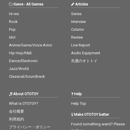
Genre
-
All Genres
Articles
Hi-res
Series
Rock
Interview
Pop
Column
Idol
Review
Anime/Game/Voice Actor
Live Report
Hip Hop/R&B
Audio Equipment
Dance/Electronic
先週のオトトイ
Jazz/World
Classical/Soundtrack
About OTOTOY
Help
What is OTOTOY?
Help Top
会社概要
Make OTOTOY better
利用規約
Found something weird? Please
プライバシー・ポリシー