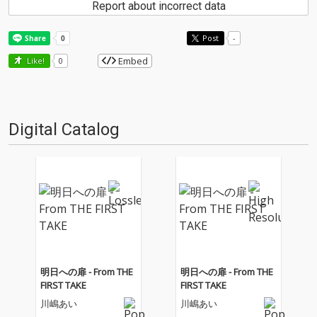
Report about incorrect data
Post
-
Embed
Like!
0
Digital Catalog
明日への扉 - From THE
明日への扉 - From THE
FIRST TAKE
FIRST TAKE
川嶋あい
川嶋あい