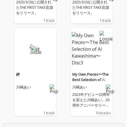
2025/3/26に公開され
2025/3/26に公開され
たTHE FIRST TAKE音源
たTHE FIRST TAKE音源
をリリース。
をリリース。
1 track
1 track
絆
My Own Pieces〜The
Best Selection of Ai Ka
washima〜Disc3
川嶋あい
川嶋あい
2023年デビュー20周年
を迎えた川嶋あい。20
周年アニバーサリー企
画としてはこれまで、I
1 track
10 tracks
WiSHが18年ぶりの復
活で新曲リリースや、
チャーチライブの開