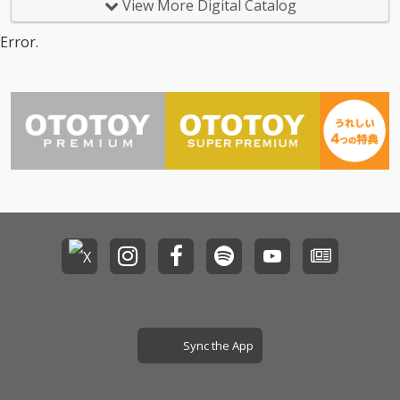
View More Digital Catalog
催、路上ライブ活動時
代の手売りCDを彷彿と
Error.
させる全5曲入りのミ
ニアルバム。今回は、
シングルだけでなくア
ルバムからもセレクト
された待望のシャッフ
ルベストアルバムをリ
リース。懐かしの曲だ
けでなく、新曲も収
録。
Sync the App