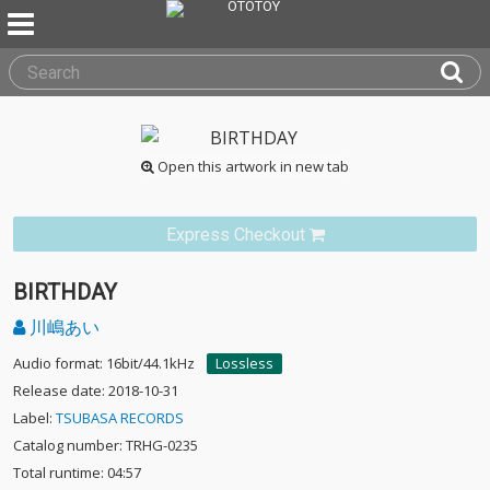
Open this artwork in new tab
Express Checkout
BIRTHDAY
川嶋あい
Audio format: 16bit/44.1kHz
Lossless
Release date: 2018-10-31
Label:
TSUBASA RECORDS
Catalog number: TRHG-0235
Total runtime: 04:57