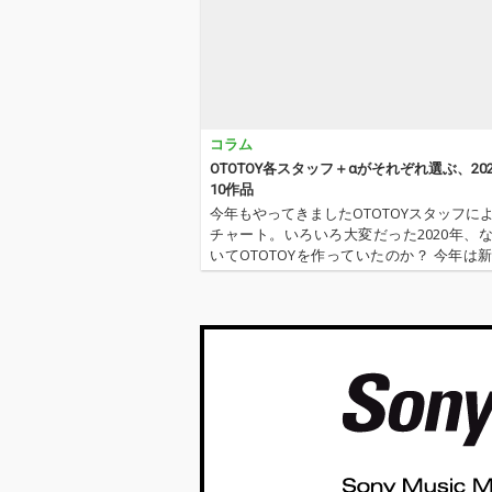
コラム
OTOTOY各スタッフ＋αがそれぞれ選ぶ、20
10作品
今年もやってきましたOTOTOYスタッフに
チャート。いろいろ大変だった2020年、
いてOTOTOYを作っていたのか？ 今年は
野に加えてインターン、そしてコントリ
ー枠としていろいろと関わっているライ
方にも書いてもらいま…