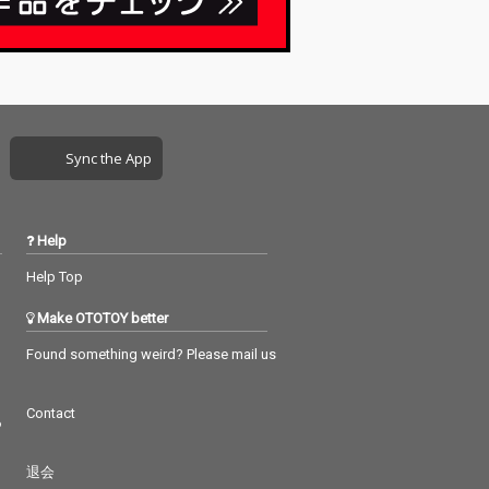
Sync the App
Help
Help Top
Make OTOTOY better
Found something weird? Please mail us
Contact
つ
退会