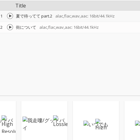
Title
1
夏で待ってて part.2
alac,flac,wav,aac: 16bit/44.1kHz
2
街について
alac,flac,wav,aac: 16bit/44.1kHz