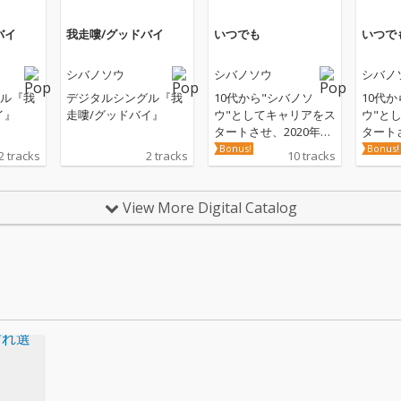
バイ
我走嘍/グッドバイ
いつでも
いつで
シバノソウ
シバノソウ
シバノ
ル『我
デジタルシングル『我
10代から"シバノソ
10代
イ』
走嘍/グッドバイ』
ウ"としてキャリアをス
ウ"と
タートさせ、2020年に
タートさ
1stフルアルバム『あこ
1st
Bonus!
Bonus!
2 tracks
2 tracks
10 tracks
がれ』を発表、2022年
がれ』を
にはEP『これから』を
にはE
発表し、オルタナティ
発表し
View More Digital Catalog
ヴ・ロックのバンドサ
ヴ・ロ
ウンドによりシンガー
ウンド
ソングライター像の新
ソング
境地を魅せたシバノソ
境地を
ウ。多数のミュージシ
ウ。多
ャンと共に制作、自身
ャンと
の作詞作曲楽曲でもひ
の作詞
とりのアーティストと
とりの
してのレンジを大きく
しての
拡げた新作フルアルバ
拡げた
ム。
ム。