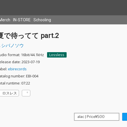
Merch
IN-STORE
Schooling
夏で待ってて part.2
シバノソウ
udio format: 16bit/44.1kHz
Lossless
elease date: 2023-07-19
abel:
ebirecords
atalog number: EBI-004
otal runtime: 07:22
ロスレス