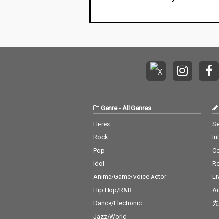
Genre
-
All Genres
Hi-res
Se
Rock
In
Pop
C
Idol
Re
Anime/Game/Voice Actor
Li
Hip Hop/R&B
Au
Dance/Electronic
先
Jazz/World