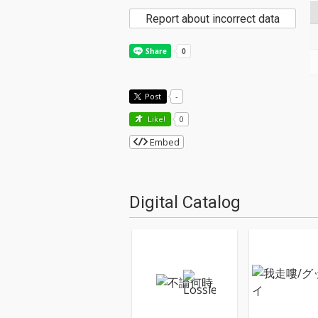
Report about incorrect data
Post
-
Like!
0
Embed
Digital Catalog