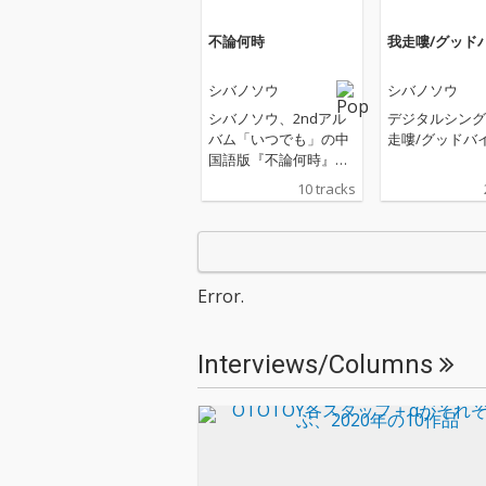
不論何時
我走嘍/グッド
シバノソウ
シバノソウ
シバノソウ、2ndアル
デジタルシング
バム「いつでも」の中
走嘍/グッドバ
国語版『不論何時』を
リリース
10 tracks
Error.
Interviews/Columns