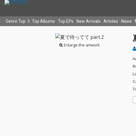
Genre Top
Top Albums
Top EPs
New Arrivals
Articles
News
Enlarge the artwork
A
R
L
C
T