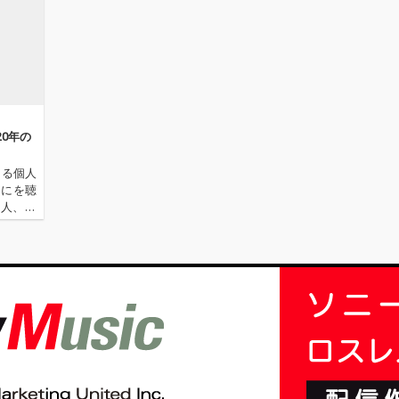
20年の
よる個人
なにを聴
新人、梶
ビュータ
ター陣の