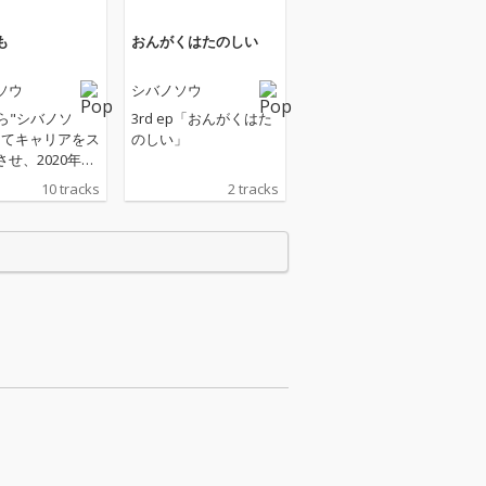
も
おんがくはたのしい
ソウ
シバノソウ
から"シバノソ
3rd ep「おんがくはた
してキャリアをス
のしい」
せ、2020年に
フルアルバム『あこ
10 tracks
2 tracks
発表、2022年
P『これから』を
、オルタナティ
ックのバンドサ
によりシンガー
ライター像の新
魅せたシバノソ
数のミュージシ
共に制作、自身
作曲楽曲でもひ
アーティストと
レンジを大きく
新作フルアルバ