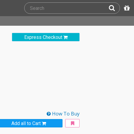
Express Checkout
How To Buy
Add all to Cart