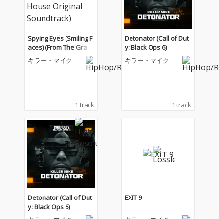
Spying Eyes (Smiling F
Detonator (Call of Dut
aces) (From The Gray
y: Black Ops 6)
House Original Sound
キラー・マイク
キラー・マイク
track)
1 track
1 track
Detonator (Call of Dut
EXIT 9
y: Black Ops 6)