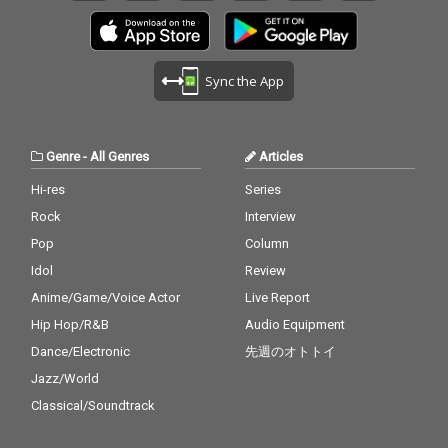
Sync the App
Genre
-
All Genres
Articles
Hi-res
Series
Rock
Interview
Pop
Column
Idol
Review
Anime/Game/Voice Actor
Live Report
Hip Hop/R&B
Audio Equipment
Dance/Electronic
先週のオトトイ
Jazz/World
Classical/Soundtrack