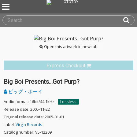
Open this artwork in new tab
Express Checkout
Big Boi Presents…Got Purp?
ビッグ・ボーイ
Audio format: 16bit/44.1kHz
Lossless
Release date: 2005-11-22
Original release date: 2005-01-01
Label:
Virgin Records
Catalog number: V5-12209