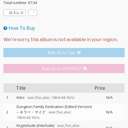
Total runtime: 67:34
ロスレス
How To Buy
Add all to Cart
Add all to INTEREST
Title
Price
1
Intro
wav,flac,alac: 16bit/44.1kHz
N/A
Dungeon Family Dedication (Edited Version)
2
--
キラー・マイク
wav,flac,alac:
N/A
16bit/44.1kHz
Kryptolude (Interlude)
wav,flac,alac: