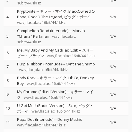
3
N/A
16bit/44.1kHz
Kryptonite
--
キラー・マイク
BlackOwned C-
4
Bone
Rock D The Legend
ビッグ・ボーイ
N/A
wav,flac,alac: 16bit/44.1kHz
Campbelton Road (Interlude)
--
Marvin
5
"Chanz" Parkman
wav,flac,alac:
N/A
16bit/44.1kHz
Me, My Baby And My Cadillac (Edit)
--
スリー
6
N/A
ピー・ブラウン
wav,flac,alac: 16bit/44.1kHz
Purple Ribbon (Interlude)
--
Cynt The Shrimp
7
N/A
wav,flac,alac: 16bit/44.1kHz
Body Rock
--
キラー・マイク
Lil' Co
Donkey
8
N/A
Boy
wav,flac,alac: 16bit/44.1kHz
My Chrome (Edited Version)
--
キラー・マイ
9
N/A
ク
wav,flac,alac: 16bit/44.1kHz
U Got Me!!! (Radio Version)
--
Scar
ビッグ・
10
N/A
ボーイ
wav,flac,alac: 16bit/44.1kHz
Papa Doc (Interlude)
--
Donny Mathis
11
N/A
wav,flac,alac: 16bit/44.1kHz