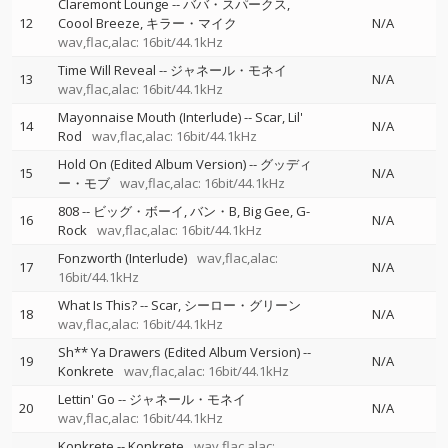
Claremont Lounge
--
ババ・スパークス
12
Coool Breeze
キラー・マイク
N/A
wav,flac,alac: 16bit/44.1kHz
Time Will Reveal
--
ジャネール・モネイ
13
N/A
wav,flac,alac: 16bit/44.1kHz
Mayonnaise Mouth (Interlude)
--
Scar
Lil'
14
N/A
Rod
wav,flac,alac: 16bit/44.1kHz
Hold On (Edited Album Version)
--
グッディ
15
N/A
ー・モブ
wav,flac,alac: 16bit/44.1kHz
808
--
ビッグ・ボーイ
バン・B
Big Gee
G-
16
N/A
Rock
wav,flac,alac: 16bit/44.1kHz
Fonzworth (Interlude)
wav,flac,alac:
17
N/A
16bit/44.1kHz
What Is This?
--
Scar
シーロー・グリーン
18
N/A
wav,flac,alac: 16bit/44.1kHz
Sh** Ya Drawers (Edited Album Version)
--
19
N/A
Konkrete
wav,flac,alac: 16bit/44.1kHz
Lettin' Go
--
ジャネール・モネイ
20
N/A
wav,flac,alac: 16bit/44.1kHz
Konkrete
--
Konkrete
wav,flac,alac: