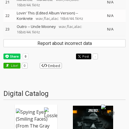
21
N/A
16bit/44.1kHz
Lovin' This (Edited Album Version)
--
22
N/A
Konkrete
wav,flac,alac: 16bit/44.1kHz
Outro
--
Uncle Mooney
wav,flac,alac:
23
N/A
16bit/44.1kHz
Report about incorrect data
Post
-
Embed
Like!
0
Digital Catalog