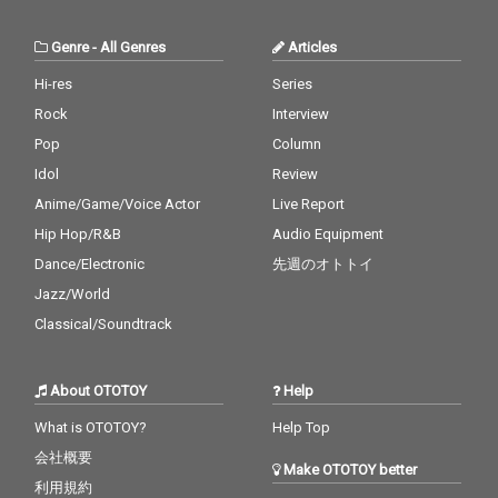
Genre
-
All Genres
Articles
Hi-res
Series
Rock
Interview
Pop
Column
Idol
Review
Anime/Game/Voice Actor
Live Report
Hip Hop/R&B
Audio Equipment
Dance/Electronic
先週のオトトイ
Jazz/World
Classical/Soundtrack
About OTOTOY
Help
What is OTOTOY?
Help Top
会社概要
Make OTOTOY better
利用規約