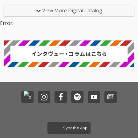
S」、26秒の超ショー
S」、26秒の超ショー
ンドニーハオ!!!!の新曲
OMOMI BABA Masteri
トソング「SPIDER17」
トソング「SPIDER17」
「秘密結社」は疾走感
ng engineer: Soichiro
View More Digital Catalog
といった4曲の配信が
といった4曲の配信が
のあるエイトビートの
Nakamura(PEACE MU
スタート。
スタート。
パンクロック。昨年リ
SIC) Recorded at And
Error.
リースされた「SHOW
y's Studio Photograph
OFF」同様にクラーク
er: Yukiko Ono Art wor
内藤との共作で、ティ
ks by dEm Label:VERSI
ンパニから始まるイン
ONⅢ
トロに意表をつかれつ
つも、全体的にはバン
ドサウンドを主体とし
た楽曲に仕上がってい
る、バンドの今の勢い
が真空パックされたよ
うな1曲だ。
Sync the App