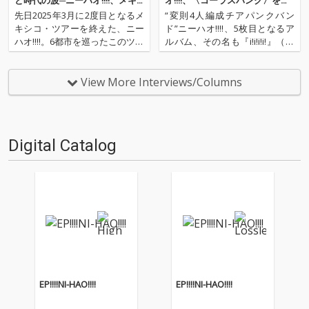
と時代の波─ニーハオ!!!!、メキ
オ!!!!、〈コーラスパンク〉を高
シコ・ツアーを振り返る
らかに叫ぶ最新作
先日2025年3月に2度目となるメ
“変則4人編成チアパンクバン
キシコ・ツアーを終えた、ニー
ド”ニーハオ!!!!、5枚目となるア
ハオ!!!!。6都市を巡ったこのツア
ルバム、その名も『i!i!i!i!』（ア
ーの旅について語ってもらった
イアイアイアイ）をリリース! O
インタヴューを公開! メキシコと
TOTOYでは来週4月5日のリリー
いう日本から遠く離れた地での
スに先駆け、1週間先行＆デジ
View More Interviews/Columns
ライヴの反応とは? 現地でのラ
タル・ブックレット付きで配信
イヴ写真やオフショットも交え
がスタート。前作『FOUR!!…
てたっぷりと…
Digital Catalog
EP!!!!NI-HAO!!!!
EP!!!!NI-HAO!!!!