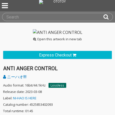
Open this artwork in new tab
Express Checkout
ANTI ANGER CONTROL
ニーハオ!!!!
Audio format: 16bit/44.1kHz
Lossless
Release date: 2023-03-08
Label:
NI-HAO IS HERE
Catalog number: 4525853402093
Total runtime: 01:45