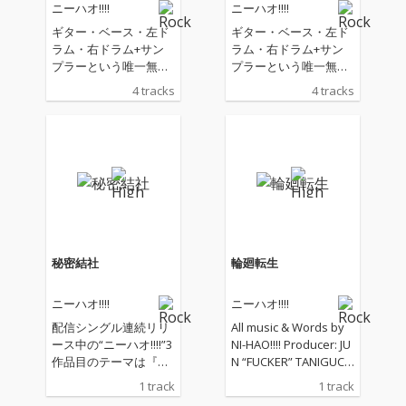
ニーハオ!!!!
ニーハオ!!!!
ギター・ベース・左ド
ギター・ベース・左ド
ラム・右ドラム+サン
ラム・右ドラム+サン
プラーという唯一無二
プラーという唯一無二
の変則4人編成チアパ
の変則4人編成チアパ
4 tracks
4 tracks
ンクバンド、ニーハ
ンクバンド、ニーハ
オ!!!!が、配信EP「EP!!!!
オ!!!!が、配信EP「EP!!!!
NI-HAO!!!!」をリリー
NI-HAO!!!!」をリリー
ス。 スペインの歌姫ロ
ス。 スペインの歌姫ロ
ザリアをも虜にした
ザリアをも虜にした
「MATSURI-SHAKE」
「MATSURI-SHAKE」
を産み出したクラーク
を産み出したクラーク
内藤とのタッグによる
内藤とのタッグによる
「異議なし」、現代の
「異議なし」、現代の
内弁慶リリックをベー
内弁慶リリックをベー
秘密結社
輪廻転生
スYELLOW MIWAKOが
スYELLOW MIWAKOが
ボーカルを取るニーハ
ボーカルを取るニーハ
ニーハオ!!!!
ニーハオ!!!!
オ!!!!流NO WAVE「Inne
オ!!!!流NO WAVE「Inne
r BK」、神奈川県央No.
r BK」、神奈川県央No.
配信シングル連続リリ
All music & Words by
1ロック・ボーカリス
1ロック・ボーカリス
ース中の“ニーハオ!!!!”3
NI-HAO!!!! Producer: JU
トDEATHROとの共作ハ
トDEATHROとの共作ハ
作品目のテーマは『誰
N “FUCKER” TANIGUCH
ードコア「MY VOICE D
ードコア「MY VOICE D
でもウェルカム』 変則
I (LessThanTV) Recordi
1 track
1 track
ESTROYS CUSTOM
ESTROYS CUSTOM
4人編成チアパンクバ
ng&mixing engineer: T