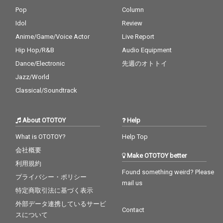
Pop
Column
Idol
Review
Anime/Game/Voice Actor
Live Report
Hip Hop/R&B
Audio Equipment
Dance/Electronic
先週のオトトイ
Jazz/World
Classical/Soundtrack
About OTOTOY
Help
What is OTOTOY?
Help Top
会社概要
Make OTOTOY better
利用規約
Found something weird? Please
プライバシー・ポリシー
mail us
特定商取引法に基づく表示
外部データ連携しているサービ
Contact
スについて