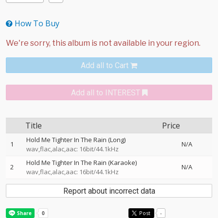
How To Buy
Add all to Cart
Add all to INTEREST
Title
Price
Hold Me Tighter In The Rain (Long)
1
N/A
wav,flac,alac,aac: 16bit/44.1kHz
Hold Me Tighter In The Rain (Karaoke)
2
N/A
wav,flac,alac,aac: 16bit/44.1kHz
Report about incorrect data
Post
-