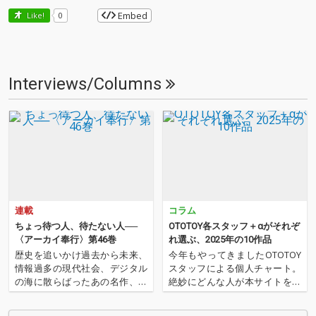
Embed
Like!
0
Interviews/Columns
連載
コラム
ちょっ待つ人、待たない人──
OTOTOY各スタッフ＋αがそれぞ
〈アーカイ奉行〉第46巻
れ選ぶ、2025年の10作品
歴史を追いかけ過去から未来、
今年もやってきましたOTOTOY
情報過多の現代社会、デジタル
スタッフによる個人チャート。
の海に散らばったあの名作、こ
絶妙にどんな人が本サイトを運
の名作たちをひとつにまとめる
営しているのか？ そんな自己
仕事人…!〈アーカイ奉行〉が今
紹介もちょっとかねておりま