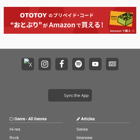
Sync the App
Genre
-
All Genres
Articles
Hi-res
Series
Rock
Interview