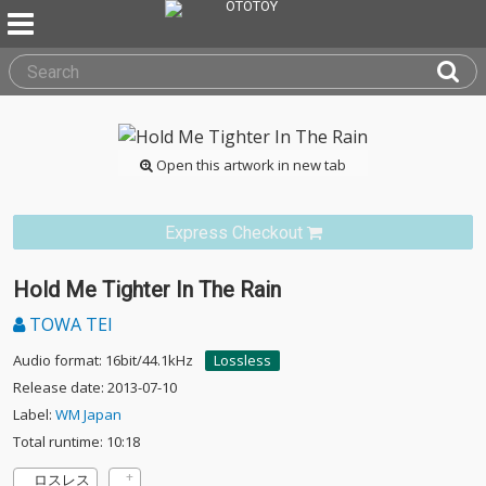
Open this artwork in new tab
Express Checkout
Hold Me Tighter In The Rain
TOWA TEI
Audio format: 16bit/44.1kHz
Lossless
Release date: 2013-07-10
Label:
WM Japan
Total runtime: 10:18
ロスレス