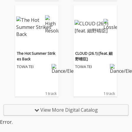
The Hot Summer Strik
CLOUD (26.1) [feat. 細
es Back
野晴臣]
TOWA TEI
TOWA TEI
1 track
1 track
View More Digital Catalog
Error.