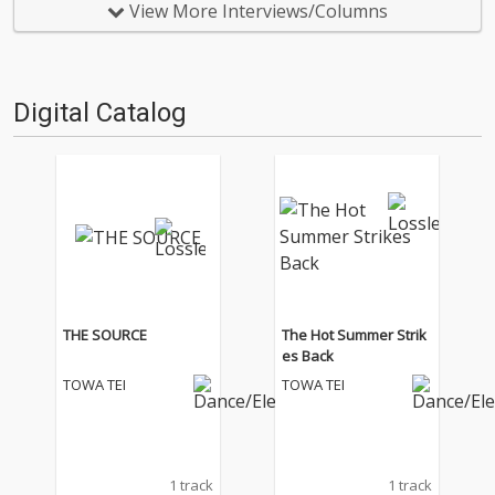
日もデジタルの乱世を治め
す。2025年は、それぞれなにを
View More Interviews/Columns
る…!'''〈アーカイ奉行〉と
聴いてOTOTOYを作っていたの
は…'''1.過去作の最新リマスター
か？ ということでスタッフ・
音源 2.これまで未配信…
チャートをお届けします…
Digital Catalog
THE SOURCE
The Hot Summer Strik
es Back
TOWA TEI
TOWA TEI
1 track
1 track