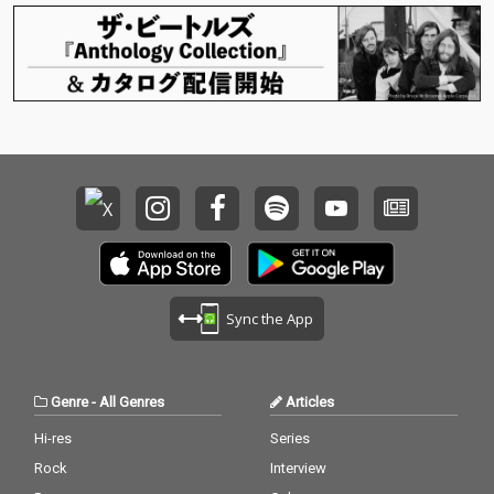
Sync the App
Genre
-
All Genres
Articles
Hi-res
Series
Rock
Interview