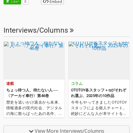
Embed
Like!
0
Interviews/Columns
連載
コラム
ちょっ待つ人、待たない人──
OTOTOY各スタッフ＋αがそれぞ
〈アーカイ奉行〉第46巻
れ選ぶ、2025年の10作品
歴史を追いかけ過去から未来、
今年もやってきましたOTOTOY
情報過多の現代社会、デジタル
スタッフによる個人チャート。
の海に散らばったあの名作、こ
絶妙にどんな人が本サイトを運
の名作たちをひとつにまとめる
営しているのか？ そんな自己
仕事人…!〈アーカイ奉行〉が今
紹介もちょっとかねておりま
日もデジタルの乱世を治め
す。2025年は、それぞれなにを
View More Interviews/Columns