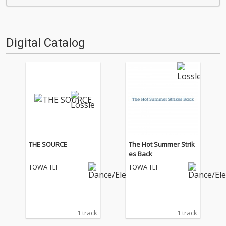
る…!'''〈アーカイ奉行〉と
聴いてOTOTOYを作っていたの
は…'''1.過去作の最新リマスター
か？ ということでスタッフ・
音源 2.これまで未配信…
チャートをお届けします…
Digital Catalog
THE SOURCE
The Hot Summer Strik
es Back
TOWA TEI
TOWA TEI
1 track
1 track