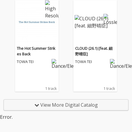
The Hot Summer Strik
CLOUD (26.1) [feat. 細
es Back
野晴臣]
TOWA TEI
TOWA TEI
1 track
1 track
View More Digital Catalog
Error.