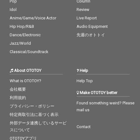
Pop
Column
Idol
Review
Anime/Game/Voice Actor
Live Report
Hip Hop/R&B
Audio Equipment
Dance/Electronic
先週のオトトイ
Jazz/World
Classical/Soundtrack
About OTOTOY
Help
What is OTOTOY?
Help Top
会社概要
Make OTOTOY better
利用規約
Found something weird? Please
プライバシー・ポリシー
mail us
特定商取引法に基づく表示
外部データ連携しているサービ
Contact
スについて
OTOTOYアプリ