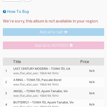
How To Buy
Add all to Cart
Add all to INTEREST
Title
Price
LAST CENTURY MODERN
--
TOWA TEI
UA
1
N/A
wav,flac,alac,aac: 16bit/44.1kHz
A RING
--
TOWA TEI
Pascale Borel
2
N/A
wav,flac,alac,aac: 16bit/44.1kHz
ANGEL
--
TOWA TEI
Ayumi Tanabe
Viv
3
N/A
wav,flac,alac,aac: 16bit/44.1kHz
BUTTERFLY
--
TOWA TEI
Ayumi Tanabe
Viv
4
N/A
wav,flac,alac,aac: 16bit/44.1kHz