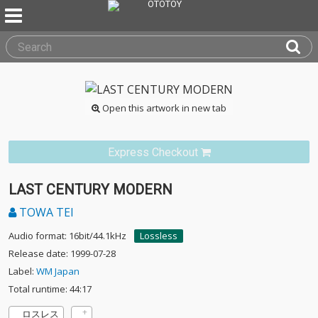
Open this artwork in new tab
Express Checkout
LAST CENTURY MODERN
TOWA TEI
Audio format: 16bit/44.1kHz
Lossless
Release date: 1999-07-28
Label:
WM Japan
Total runtime: 44:17
ロスレス