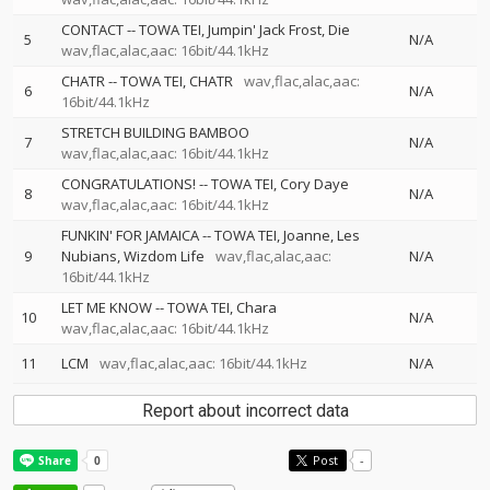
CONTACT
--
TOWA TEI
Jumpin' Jack Frost
Die
5
N/A
wav,flac,alac,aac: 16bit/44.1kHz
CHATR
--
TOWA TEI
CHATR
wav,flac,alac,aac:
6
N/A
16bit/44.1kHz
STRETCH BUILDING BAMBOO
7
N/A
wav,flac,alac,aac: 16bit/44.1kHz
CONGRATULATIONS!
--
TOWA TEI
Cory Daye
8
N/A
wav,flac,alac,aac: 16bit/44.1kHz
FUNKIN' FOR JAMAICA
--
TOWA TEI
Joanne
Les
9
Nubians
Wizdom Life
wav,flac,alac,aac:
N/A
16bit/44.1kHz
LET ME KNOW
--
TOWA TEI
Chara
10
N/A
wav,flac,alac,aac: 16bit/44.1kHz
11
LCM
wav,flac,alac,aac: 16bit/44.1kHz
N/A
Report about incorrect data
Post
-