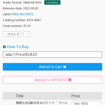
Audio format: 16bit/44.1kHz
Lossless
Release date: 2022-03-02
Label:
KING RECORDS
Catalog number: KICS-4047
Total runtime: 75:19
ロスレス
How To Buy
Add all to Cart
Add all to INTEREST
Title
Price
棚橋弘至&飯伏幸太のテーマ 「ゴール