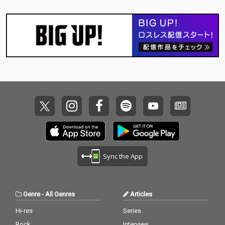
Sync the App
Genre
-
All Genres
Articles
Hi-res
Series
Rock
Interview