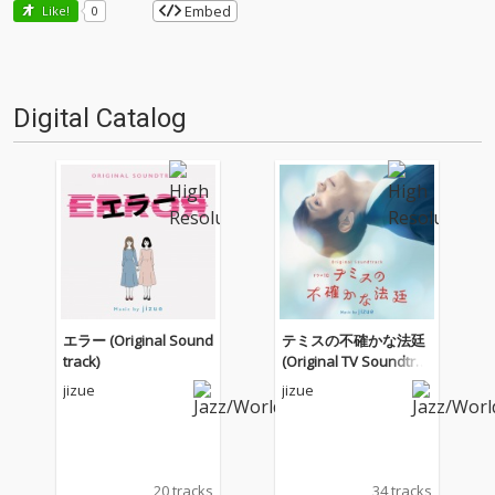
Embed
Like!
0
Digital Catalog
エラー (Original Sound
テミスの不確かな法廷
track)
(Original TV Soundtrac
k) (Digital Edition)
jizue
jizue
20 tracks
34 tracks