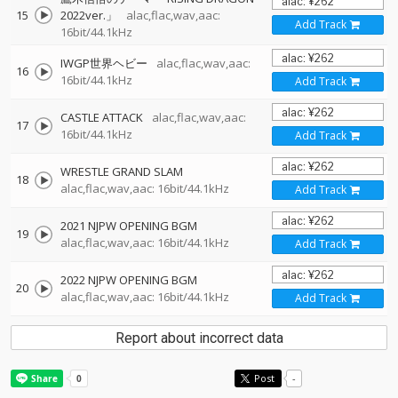
15
2022ver.」
alac,flac,wav,aac:
Add Track
16bit/44.1kHz
IWGP世界ヘビー
alac,flac,wav,aac:
16
16bit/44.1kHz
Add Track
CASTLE ATTACK
alac,flac,wav,aac:
17
16bit/44.1kHz
Add Track
WRESTLE GRAND SLAM
18
alac,flac,wav,aac: 16bit/44.1kHz
Add Track
2021 NJPW OPENING BGM
19
alac,flac,wav,aac: 16bit/44.1kHz
Add Track
2022 NJPW OPENING BGM
20
alac,flac,wav,aac: 16bit/44.1kHz
Add Track
Report about incorrect data
Post
-