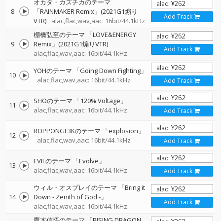
オカダ・カズチカのテーマ
8
「RAINMAKER Remix」(2021G1煽り
Add Track
VTR)
alac,flac,wav,aac: 16bit/44.1kHz
棚橋弘至のテーマ 「LOVE&ENERGY
9
Remix」(2021G1煽りVTR)
Add Track
alac,flac,wav,aac: 16bit/44.1kHz
YOHのテーマ 「Going Down Fighting」
10
alac,flac,wav,aac: 16bit/44.1kHz
Add Track
SHOのテーマ 「120% Voltage」
11
alac,flac,wav,aac: 16bit/44.1kHz
Add Track
ROPPONGI 3Kのテーマ 「explosion」
12
alac,flac,wav,aac: 16bit/44.1kHz
Add Track
EVILのテーマ 「Evolve」
13
alac,flac,wav,aac: 16bit/44.1kHz
Add Track
ウィル・オスプレイのテーマ 「Bring it
14
Down - Zenith of God -」
Add Track
alac,flac,wav,aac: 16bit/44.1kHz
鷹木信悟のテーマ 「RISING DRAGON