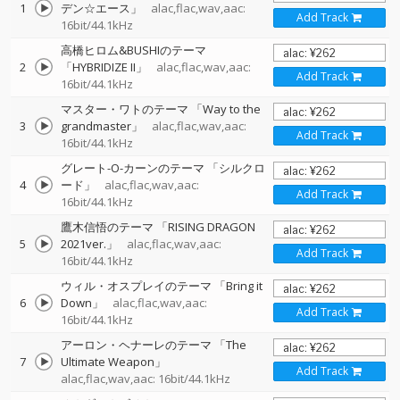
1
デン☆エース」
alac,flac,wav,aac:
Add Track
16bit/44.1kHz
高橋ヒロム&BUSHIのテーマ
2
「HYBRIDIZE II」
alac,flac,wav,aac:
Add Track
16bit/44.1kHz
マスター・ワトのテーマ 「Way to the
3
grandmaster」
alac,flac,wav,aac:
Add Track
16bit/44.1kHz
グレート-O-カーンのテーマ 「シルクロ
4
ード」
alac,flac,wav,aac:
Add Track
16bit/44.1kHz
鷹木信悟のテーマ 「RISING DRAGON
5
2021ver.」
alac,flac,wav,aac:
Add Track
16bit/44.1kHz
ウィル・オスプレイのテーマ 「Bring it
6
Down」
alac,flac,wav,aac:
Add Track
16bit/44.1kHz
アーロン・ヘナーレのテーマ 「The
7
Ultimate Weapon」
Add Track
alac,flac,wav,aac: 16bit/44.1kHz