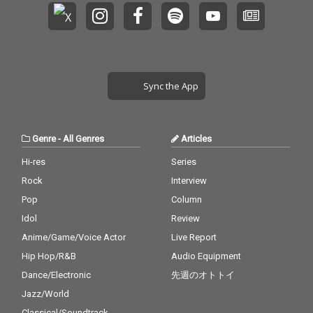
Sync the App
Genre
-
All Genres
Articles
Hi-res
Series
Rock
Interview
Pop
Column
Idol
Review
Anime/Game/Voice Actor
Live Report
Hip Hop/R&B
Audio Equipment
Dance/Electronic
先週のオトトイ
Jazz/World
Classical/Soundtrack