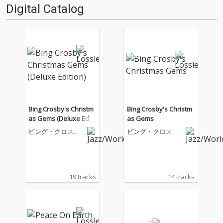
Digital Catalog
Bing Crosby's Christm
Bing Crosby's Christm
as Gems (Deluxe Editi
as Gems
on)
ビング・クロスビ
ビング・クロスビ
ー
ー
19 tracks
14 tracks