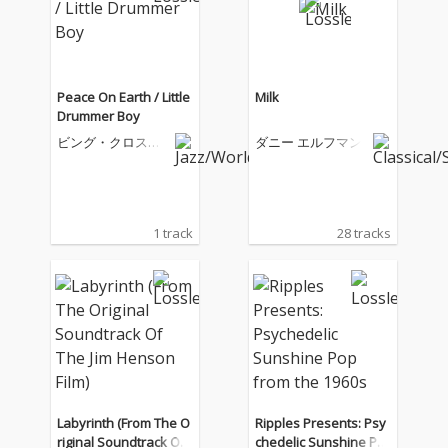
Peace On Earth / Little
Milk
Drummer Boy
ビング・クロスビ
ダニー エルフマン
ー
1 track
28 tracks
Labyrinth (From The O
Ripples Presents: Psy
riginal Soundtrack Of
chedelic Sunshine Po