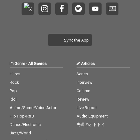
Sync the App
Genre
-
All Genres
Articles
Hi-res
Series
Rock
Interview
Pop
Column
Idol
Review
Anime/Game/Voice Actor
Live Report
Hip Hop/R&B
Audio Equipment
Dance/Electronic
先週のオトトイ
Jazz/World