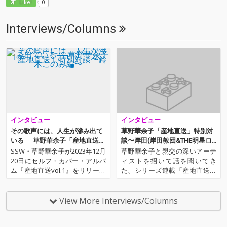
0
Like!
Interviews/Columns
インタビュー
インタビュー
その歌声には、人生が滲み出て
草野華余子「産地直送」特別対
いる──草野華余子「産地直送」
談〜岸田(岸田教団&THE明星ロ
特別対談〜鈴木このみ編〜
ケッツ)編〜
SSW・草野華余子が2023年12月
草野華余子と親交の深いアーテ
20日にセルフ・カバー・アルバ
ィストを招いて話を聞いてき
ム『産地直送vol.1』をリリース
た、シリーズ連載「産地直送」
した。それに際して、OTOTOY
特別対談。その第4弾は、岸田
では親交のあるアーティストを
教団&THE明星ロケッツの主宰兼
招いて草野と対談を実施。uiji
ベーシスト、岸田が登場。アニ
View More Interviews/Columns
n、ARCANA PROJECT、堀江晶
メ、野球、競馬など、様々な共
太、岸田(岸田教団&TH…
通の趣味を持ち、親友でもある