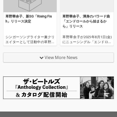
余子。 彼女が自らの魂
を削り、すべての「戦
う人」へ贈るこの楽曲
草野華余子、新SG「Rising Fis
草野華余子、渾身のバラード曲
は、ジャンルを超え
h」リリース決定
「エンドロールから始まるか
て、今を生きる人々の
ら」リリース
未来を射抜く光とな
る。
シンガーソングライター兼クリ
草野華余子が2025年8月1日(金)
エイターとして活動中の草野華
にニューシングル「エンドロー
余子が、New Digital Single「Ri
ルから始まるから」をリリース
sing Fish」を2025年11月5日(水)
する。 本作は3ヶ月連続リリー
0時に配信リリースする。 3ヶ月
スの第3弾シングル。自らの半
View More News
連続配信リリースに続き、2025
生を振り返り綴った渾身のバラ
年4作目の配信リリースシング
ードに仕上がっている。 先に配
ルとなる
信した2曲を含むシングル3曲を
引っ提げて、8月