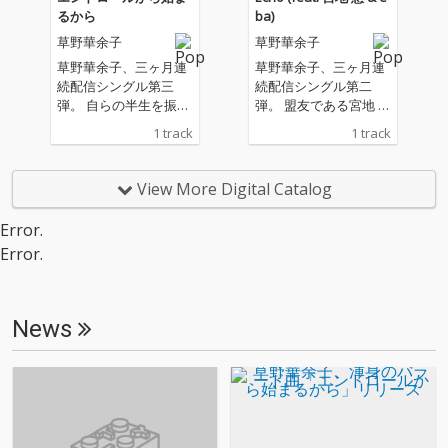
超え、日々己の限界と
と伝えて、また前を向
るから
ba)
対峙するすべてのアス
くために 終わりから始
草野華余子
草野華余子
リート、そして人生と
まる、新しい日々が待
いう名のコートに立つ
ってるから my dear "e
草野華余子、三ヶ月連
草野華余子、三ヶ月連
すべての人々の胸を打
ndrolls"
続配信シングル第三
続配信シングル第二
つ。 一寸先の壁にぶち
弾。 自らの半生を振り
弾。 盟友である宮地 慧
当たっても、弱さを認
返り綴った渾身のバラ
(S.L.N.M)とeba (cadod
1 track
1 track
め、ゼロから積み上げ
ード。 ---------- 叶わな
e)を客演に招き、思想
ていく。 自分という
かった夢、諦めた目標
もスタンスも違う三者
「最大の敵」に打ち勝
終わらせた恋、果たせ
が繊細に絡み合いなが
View More Digital Catalog
とうとするその姿こそ
なかった約束 最後のペ
ら、"廻向と我欲"をテ
がヒーロー。 エッジの
ージを開けなかった物
ーマに描いたソリッド
Error.
効いたJ-ROCKサウンド
語 大好きだった人、終
な一曲。 「人の心がWi
に乗せて加速する「カ
Error.
わりを迎えた命 人生で
-Fiごと断線した世界の
クゴドライブ」「ミラ
出逢った無数の愛すべ
終末、それでも ”愛”し
イドライブ」のフレー
き "終わり" に感謝を
かないと信じたいか
ズは、聴く者の鼓動を
そして「忘れないよ」
ら」
News
叩き起こし、一歩前へ
と伝えて、また前を向
進む勇気を授けてくれ
くために 終わりから始
る。 作家活動10周年を
まる、新しい日々が待
超え、常に音楽シーン
ってるから my dear "e
の最前線でアップデー
ndrolls"
トを続ける“二足の草鞋
型アーティスト”草野華