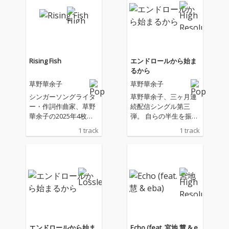
数々のヒット曲を創り
人生を如何に笑い飛ば
出してきたシンガーソ
しながら楽しめるの
ングライター兼クリエ
か。草野なりの人生
イター、草野華余子。
の"泳ぎ方"が詰まった
自身も熱狂的な卓球愛
一曲。
好家である彼女が、卓
Rising Fish
エンドロールから始ま
球メーカー・バタフラ
るから
イのヒーロー「グレイ
草野華余子
草野華余子
ザーマン」のために書
き下ろした最新シング
シンガーソングライタ
草野華余子、三ヶ月連
ル。 そこには、卓球技
ー・作詞作曲家、草野
続配信シングル第三
術の「ドライブ」だけ
華余子の2025年4枚目
弾。 自らの半生を振り
でなく、困難を突き破
の配信リリースシング
返り綴った渾身のバラ
1 track
1 track
り、 理想に向かって自
ル。「一筋縄じゃいか
ード。 ---------- 叶わな
らを突き動かしていく
ない人生も愛したい」
かった夢、諦めた目標
（Drive）という不屈の
ーーーいい時ばかりじ
終わらせた恋、果たせ
精神が込められてい
ゃないからこそ面白い
なかった約束 最後のペ
る。 「楽しいだけじゃ
人生を如何に笑い飛ば
ージを開けなかった物
続かない 好きだけじゃ
しながら楽しめるの
語 大好きだった人、終
届かない」「隠せない
か。草野なりの人生
わりを迎えた命 人生で
悔し涙は 真剣だった
の"泳ぎ方"が詰まった
出逢った無数の愛すべ
証」 歌詞に綴られた言
一曲。
き "終わり" に感謝を
葉は、卓球という枠を
そして「忘れないよ」
エンドロールから始ま
Echo (feat. 宮地 慧 & e