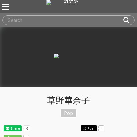
草野華余子
Pop
Post
-