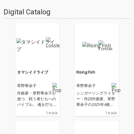
というふたり。今回は草野のシ
ン…
Digital Catalog
タマシイドライブ
Rising Fish
草野華余子
草野華余子
作曲家・草野華余子が
シンガーソングライタ
放つ、戦う者たちへの
ー・作詞作曲家、草野
バイブル。 魂を打ち抜
華余子の2025年4枚目
くヒーローアンセム
の配信リリースシング
1 track
1 track
「タマシイドライブ」
ル。「一筋縄じゃいか
が、すべてのフィール
ない人生も愛したい」
ドを熱くする。 LiSA
ーーーいい時ばかりじ
「紅蓮華」をはじめ、
ゃないからこそ面白い