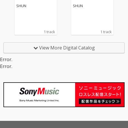
いで、でもどこか愛お
SHUN
SHUN
しい——そんな感情ご
と包み込みながら、
「“モシモ”はきっとホ
ントになる！」と思わ
せてくれる一曲。
1 track
1 track
View More Digital Catalog
Error.
Error.