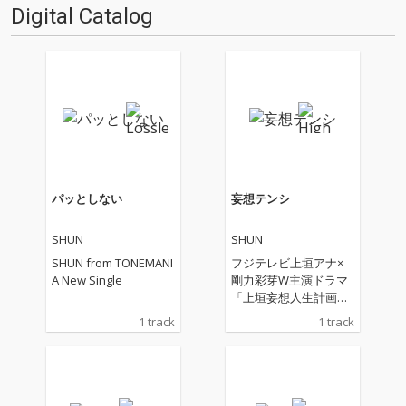
Digital Catalog
パッとしない
妄想テンシ
SHUN
SHUN
SHUN from TONEMANI
フジテレビ上垣アナ×
A New Single
剛力彩芽W主演ドラマ
「上垣妄想人生計画」
のテーマ曲として書き
1 track
1 track
下ろされた一曲。クセ
になる掛け声や遊び心
たっぷりの展開が印象
的なポップチューン。
コミカルな世界観の中