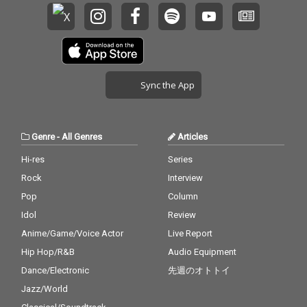
Sync the App
Genre
-
All Genres
Articles
Hi-res
Series
Rock
Interview
Pop
Column
Idol
Review
Anime/Game/Voice Actor
Live Report
Hip Hop/R&B
Audio Equipment
Dance/Electronic
先週のオトトイ
Jazz/World