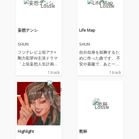
に、「もしも」を信じ
るまっすぐな気持ちが
息づいており、妄想と
いう行為そのものを軽
やかに肯定していく。
妄想テンシ
Life Map
妄想って少しバカみた
いで、でもどこか愛お
SHUN
SHUN
しい——そんな感情ご
と包み込みながら、
フジテレビ上垣アナ×
自分自身を鼓舞するた
「“モシモ”はきっとホ
剛力彩芽W主演ドラマ
めに作った曲です。 不
ントになる！」と思わ
「上垣妄想人生計画」
安や葛藤で、あと一歩
せてくれる一曲。
のテーマ曲として書き
が踏み出せずにためら
1 track
1 track
下ろされた一曲。クセ
っている人に聴いてほ
になる掛け声や遊び心
しいです。
たっぷりの展開が印象
的なポップチューン。
コミカルな世界観の中
に、「もしも」を信じ
るまっすぐな気持ちが
息づいており、妄想と
いう行為そのものを軽
やかに肯定していく。
Highlight
乾杯
妄想って少しバカみた