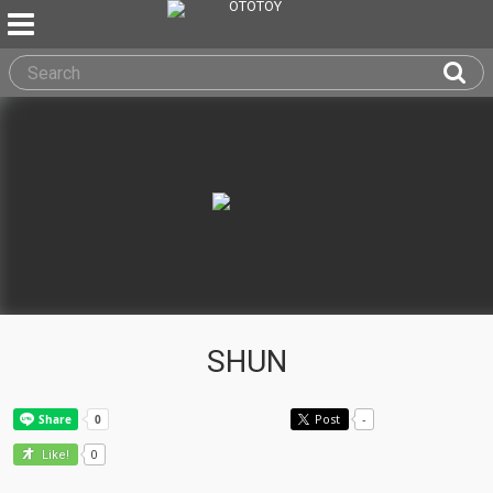
SHUN
Post
-
0
Like!