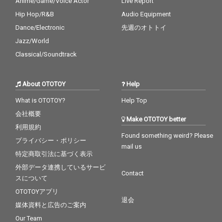
Anime/Game/Voice Actor
Live Report
Hip Hop/R&B
Audio Equipment
Dance/Electronic
先週のオトトイ
Jazz/World
Classical/Soundtrack
About OTOTOY
Help
What is OTOTOY?
Help Top
会社概要
Make OTOTOY better
利用規約
Found something weird? Please
プライバシー・ポリシー
mail us
特定商取引法に基づく表示
外部データ連携しているサービ
Contact
スについて
OTOTOYアプリ
退会
媒体資料と広告のご案内
Our Team