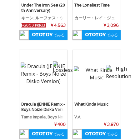
Under The Iron Sea (20
The Loneliest Time
th Anniversary)
キーン, ルーファス・ウ
カーリー・レイ・ジェ
ェインライト, Neil Han
プセン, ルーファス・ウ
GOOD PRICE!
¥ 4,563
¥ 3,096
non
ェインライト
でみる
でみる
Dracula (JENNIE Remix -
What Kinda Music
Boys Noize Disko Versi
on)
Tame Impala, Boys Noi
V.A.
ze, JENNIE
¥ 400
¥ 3,870
でみる
でみる