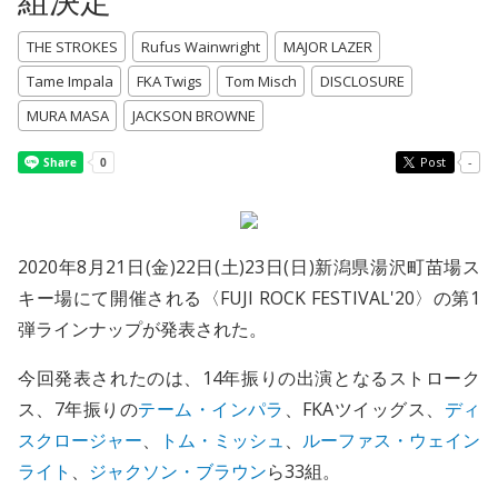
組決定
THE STROKES
Rufus Wainwright
MAJOR LAZER
Tame Impala
FKA Twigs
Tom Misch
DISCLOSURE
MURA MASA
JACKSON BROWNE
Post
-
2020年8月21日(金)22日(土)23日(日)新潟県湯沢町苗場ス
キー場にて開催される〈FUJI ROCK FESTIVAL'20〉の第1
弾ラインナップが発表された。
今回発表されたのは、14年振りの出演となるストローク
ス、7年振りの
テーム・インパラ
、FKAツイッグス、
ディ
スクロージャー
、
トム・ミッシュ
、
ルーファス・ウェイン
ライト
、
ジャクソン・ブラウン
ら33組。