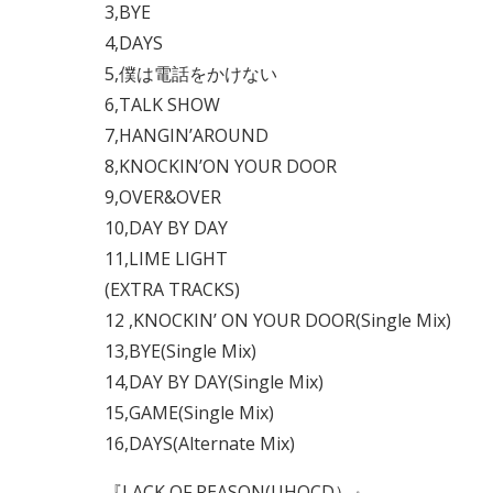
3,BYE
4,DAYS
5,僕は電話をかけない
6,TALK SHOW
7,HANGIN’AROUND
8,KNOCKIN’ON YOUR DOOR
9,OVER&OVER
10,DAY BY DAY
11,LIME LIGHT
(EXTRA TRACKS)
12 ,KNOCKIN’ ON YOUR DOOR(Single Mix)
13,BYE(Single Mix)
14,DAY BY DAY(Single Mix)
15,GAME(Single Mix)
16,DAYS(Alternate Mix)
『LACK OF REASON(UHQCD）』