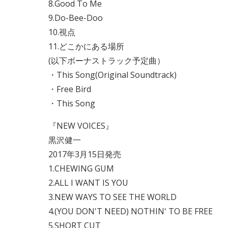
8.Good To Me
9.Do-Bee-Doo
10.視点
11.どこかにある場所
(以下ボーナストラック予定曲）
・This Song(Original Soundtrack)
・Free Bird
・This Song
『NEW VOICES』
黒沢健一
2017年3月15日発売
1.CHEWING GUM
2.ALL I WANT IS YOU
3.NEW WAYS TO SEE THE WORLD
4.(YOU DON'T NEED) NOTHIN' TO BE FREE
5.SHORT CUT