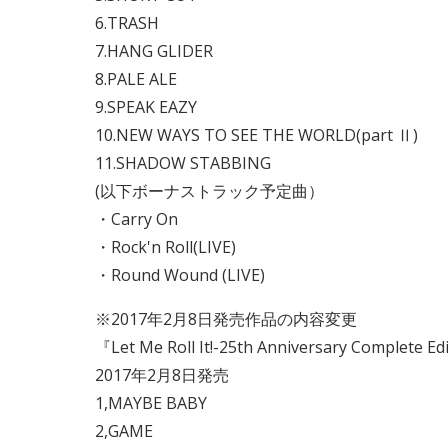
6.TRASH
7.HANG GLIDER
8.PALE ALE
9.SPEAK EAZY
10.NEW WAYS TO SEE THE WORLD(part Ⅱ)
11.SHADOW STABBING
(以下ボーナストラック予定曲）
・Carry On
・Rock'n Roll(LIVE)
・Round Wound (LIVE)
※2017年2月8日発売作品の内容変更
『Let Me Roll It!-25th Anniversary Complete 
2017年2月8日発売
1,MAYBE BABY
2,GAME