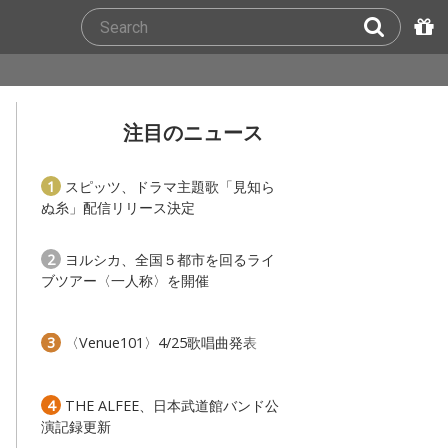
注目のニュース
1
スピッツ、ドラマ主題歌「見知ら
ぬ糸」配信リリース決定
2
ヨルシカ、全国５都市を回るライ
ブツアー〈一人称〉を開催
3
〈Venue101〉4/25歌唱曲発表
4
THE ALFEE、日本武道館バンド公
演記録更新