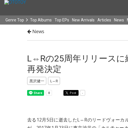
Genre Top
Top Albums
Top EPs
New Arrivals
Articles
News
News
L⇔Rの25周年リリース
再発決定
黒沢健一
L⇔R
Post
-
去る12月5日に逝去したL⇔Rのリードヴォーカ
が、2017年1月23日に東京渋谷の「カルチャ