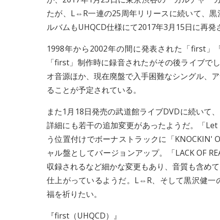
たが、L⇔R一連の25周年リリースに続いて、
ルバムもUHQCD仕様にて2017年3月15日に再
1998年から2002年の間に発表された「first
「first」制作時に録音されたがその後ライブでしか披
オ音源ほか、現在廃盤で入手困難なシングル、ア
ることが予定されている。
また1月18日発売の武道館ライブDVDに続いて
詳細にも若干の追加変更があったようだ。「Let me
う位置付けでボーナストラックに「KNOCKIN' 
ャル盤としてバージョンアップ。「LACK OF RE
収録されるなど細かな変更もあり、音質も含めて
仕上がっているようだ。L⇔R、そして黒沢健一
福を祈りたい。
『first（UHQCD）』