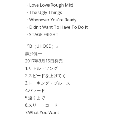
・Love Love(Rough Mix)
・The Ugly Things
・Whenever You're Ready
・Didn't Want To Have To Do It
・STAGE FRIGHT
『B（UHQCD）』
黒沢健一
2017年3月15日発売
1.リトル・ソング
2.スピードを上げてく
3.トーキング・ブルース
4.バラード
5.遠くまで
6.スリー・コード
7.What You Want