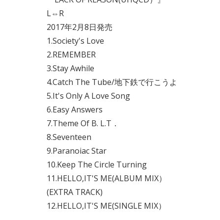
L⇔R
2017年2月8日発売
1.Society's Love
2.REMEMBER
3.Stay Awhile
4.Catch The Tube/地下鉄で行こうよ
5.It's Only A Love Song
6.Easy Answers
7.Theme Of B. L.T．
8.Seventeen
9.Paranoiac Star
10.Keep The Circle Turning
11.HELLO,IT'S ME(ALBUM MIX）
(EXTRA TRACK)
12.HELLO,IT'S ME(SINGLE MIX）