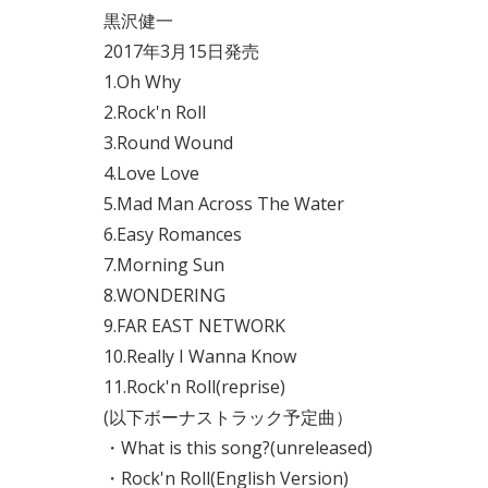
黒沢健一
2017年3月15日発売
1.Oh Why
2.Rock'n Roll
3.Round Wound
4.Love Love
5.Mad Man Across The Water
6.Easy Romances
7.Morning Sun
8.WONDERING
9.FAR EAST NETWORK
10.Really I Wanna Know
11.Rock'n Roll(reprise)
(以下ボーナストラック予定曲）
・What is this song?(unreleased)
・Rock'n Roll(English Version)