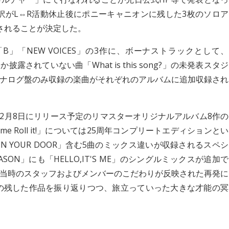
黒沢がL⇔R活動休止後にポニーキャニオンに残した3枚のソロア
発されることが決定した。
」「B」「NEW VOICES」の3作に、ボーナストラックとして、
露されていない曲「What is this song?」の未発表スタジ
ナログ盤のみ収録の楽曲がそれぞれのアルバムに追加収録され
、2月8日にリリース予定のリマスターオリジナルアルバム8作の
 Roll it!」については25周年コンプリートエディションとい
ON YOUR DOOR」含む5曲のミックス違いが収録されるスペシ
ASON」にも「HELLO,IT'S ME」のシングルミックスが追加で
当時のスタッフおよびメンバーのこだわりが反映された再発に
の残した作品を振り返りつつ、旅立っていった大きな才能の冥