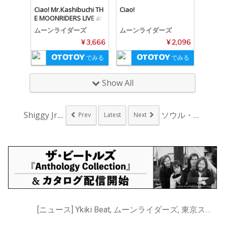
Ciao! Mr.Kashibuchi TH
Ciao!
E MOONRIDERS LIVE at
NIHON SEINENKAN 201
ムーンライダーズ
ムーンライダーズ
4.12.17(24bit/48kHz)
¥ 3,666
¥ 2,096
でみる
でみる
Show All
Shiggy Jr....
ソウル・フラワー・ユ...
Prev
Latest
Next
[ニュース] Ykiki Beat, ムーンライダーズ, 東京スカパラダイスオーケストラ