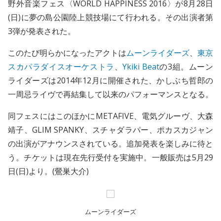
野外音楽フェス〈WORLD HAPPINESS 2016〉が8月28日
(日)に夢の島公園陸上競技場にて行われる。その出演者第
3弾が発表された。
このたび明らかになったアクトは
ムーンライダーズ
、
東京
スカパラダイスオーケストラ
、
Ykiki Beat
の3組。ムーン
ライダーズは2014年12月に開催された、かしぶち哲郎の
一周忌ライヴで再結集して以来のパフォーマンスとなる。
同フェスにはこのほかにMETAFIVE、電気グルーヴ、大森
靖子、GLIM SPANKY、スチャダラパー、ポカスカジャン
の出演がアナウンスされている。追加発表を楽しみに待と
う。チケットは現在先行受付を実施中。一般販売は5月29
日(日)より。(鶯巣大介)
ムーンライダーズ