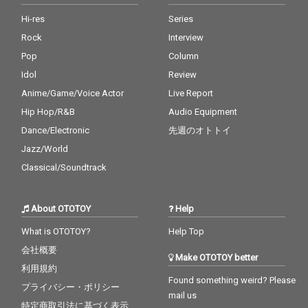
Hi-res
Series
Rock
Interview
Pop
Column
Idol
Review
Anime/Game/Voice Actor
Live Report
Hip Hop/R&B
Audio Equipment
Dance/Electronic
先週のオトトイ
Jazz/World
Classical/Soundtrack
About OTOTOY
Help
What is OTOTOY?
Help Top
会社概要
Make OTOTOY better
利用規約
Found something weird? Please
プライバシー・ポリシー
mail us
特定商取引法に基づく表示