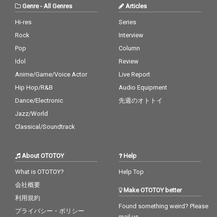
Genre
-
All Genres
Articles
Hi-res
Series
Rock
Interview
Pop
Column
Idol
Review
Anime/Game/Voice Actor
Live Report
Hip Hop/R&B
Audio Equipment
Dance/Electronic
先週のオトトイ
Jazz/World
Classical/Soundtrack
About OTOTOY
Help
What is OTOTOY?
Help Top
会社概要
Make OTOTOY better
利用規約
Found something weird? Please
プライバシー・ポリシー
mail us