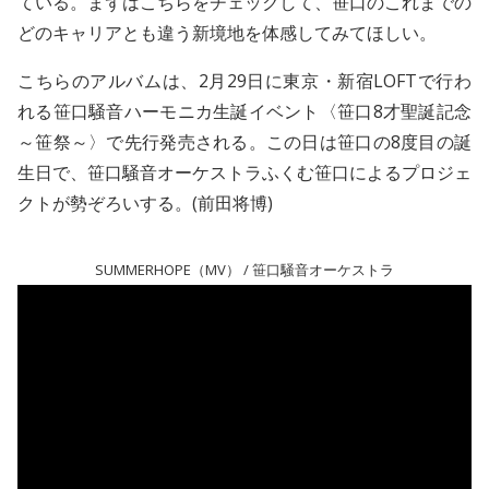
ている。まずはこちらをチェックして、笹口のこれまでの
どのキャリアとも違う新境地を体感してみてほしい。
こちらのアルバムは、2月29日に東京・新宿LOFTで行わ
れる笹口騒音ハーモニカ生誕イベント〈笹口8才聖誕記念
～笹祭～〉で先行発売される。この日は笹口の8度目の誕
生日で、笹口騒音オーケストラふくむ笹口によるプロジェ
クトが勢ぞろいする。(前田将博)
SUMMERHOPE（MV） / 笹口騒音オーケストラ