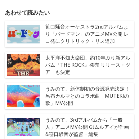
あわせて読みたい
笹口騒音オーケストラ2ndアルバムよ
り「バードマン」のアニメMV公開 レ
コ発にクリトリック・リス追加
太平洋不知火楽団、約10年ぶり新アル
バム『THE ROCK』発売 リリース・ツ
アーも決定
うみのて、新体制初の音源発売決定！
呂布カルマとのコラボ曲「MUTEKIの
歌」MV公開
うみのて、3rdアルバムから「一般
人」アニメMV公開 Gtムルアイが作画
&笹口騒音が監督・編集