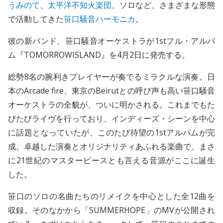
うみのて
、
太平洋不知火楽団
、ソロなど、さまざまな形態
で活動してきた
笹口騒音ハーモニカ
。
彼の新バンド、笹口騒音オーケストラが1stフル・アルバ
ム『TOMORROWISLAND』を4月2日に発売する。
総勢8名の腕利きプレイヤーが奏でるミラクルな演奏。日
本のArcade fire、東京のBeirutとの呼び声も高い笹口騒音
オーケストラの全貌が、ついに明かされる。これまでもた
びたびライヴを行っており、インディーズ・シーンを中心
に話題となっていたが、このたび待望の1stアルバムが完
成。卓越した演奏とオリジナリティあふれる楽曲で、まさ
に21世紀のマスターピースとも言える音源がここに誕生
した。
笹口のソロの名曲たちのリメイクを中心とした全12曲を
収録。そのなかから「SUMMERHOPE」のMVが公開され