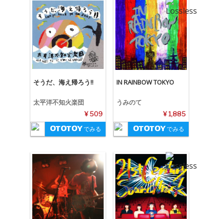
そうだ、海え帰ろう!!
IN RAINBOW TOKYO
太平洋不知火楽団
うみのて
¥ 509
¥ 1,885
でみる
でみる