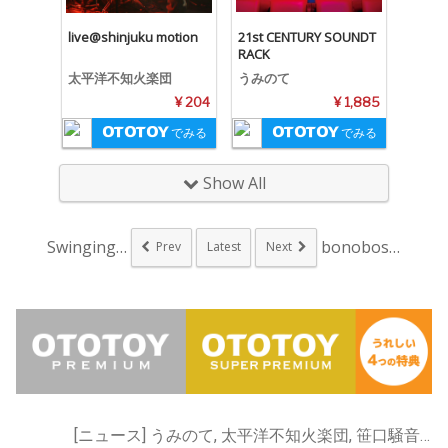
live@shinjuku motion
21st CENTURY SOUNDT
RACK
太平洋不知火楽団
うみのて
¥ 204
¥ 1,885
でみる
でみる
Show All
Swinging P...
bonobos蔡忠浩...
Prev
Latest
Next
[ニュース] うみのて, 太平洋不知火楽団, 笹口騒音ハーモニカ