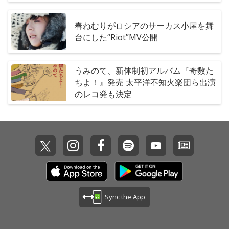
春ねむりがロシアのサーカス小屋を舞
台にした“Riot”MV公開
うみのて、新体制初アルバム『奇数た
ちよ！』発売 太平洋不知火楽団ら出演
のレコ発も決定
Sync the App