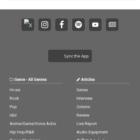
Sync the App
Genre
-
All Genres
Articles
Hi-res
Series
Rock
Interview
Pop
Column
Idol
Review
Anime/Game/Voice Actor
Live Report
Hip Hop/R&B
Audio Equipment