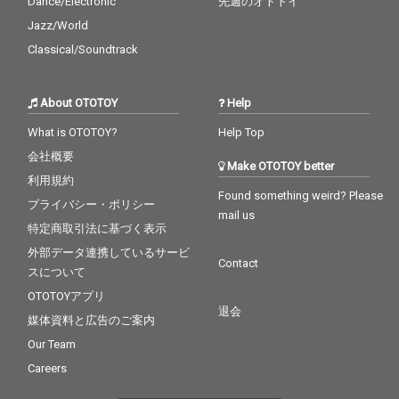
Dance/Electronic
先週のオトトイ
Jazz/World
Classical/Soundtrack
About OTOTOY
Help
What is OTOTOY?
Help Top
会社概要
Make OTOTOY better
利用規約
Found something weird? Please
プライバシー・ポリシー
mail us
特定商取引法に基づく表示
外部データ連携しているサービ
Contact
スについて
OTOTOYアプリ
退会
媒体資料と広告のご案内
Our Team
Careers