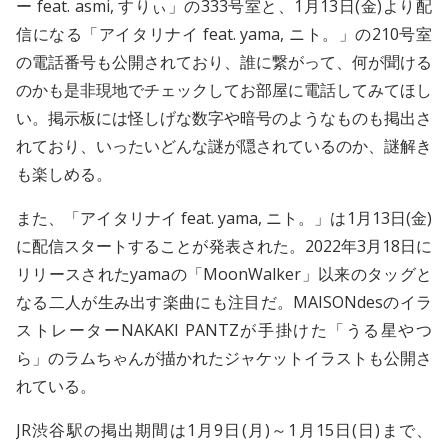
ー feat. asmi, すりぃ」の333号室と、1月13日(金)より配
信になる「アイタリナイ feat. yama, ニト。」の210号室
の電話番号も公開されており、誰に繋がって、何が聞ける
のかも是非現地でチェックしてお部屋に電話してみてほし
い。掲示板には怪しげな数字や暗号のようなものも掲出さ
れており、いったいどんな謎が隠されているのか、謎解き
も楽しめる。
また、「アイタリナイ feat. yama, ニト。」は1月13日(金)
に配信スタートすることが発表された。2022年3月18日に
リリースされたyamaの「MoonWalker」以来のタッグと
なる二人が生み出す楽曲にも注目だ。MAISONdesのイラ
ストレーターNAKAKI PANTZが手掛けた「うる星やつ
ら」のラムちゃんが描かれたジャケットイラストも公開さ
れている。
JR渋谷駅の掲出期間は1月9日(月)～1月15日(日)まで、