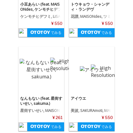
小豆あらい (feat. MAIS
トウキョウ・シャンデ
ONdes, ケンモチヒデフ
ィ・ランデヴ
ミ)
ケンモチヒデフミ, LiSA,
花譜, MAISONdes, ツミ
MAISONdes
キ
¥ 550
¥ 550
でみる
でみる
なんもない (feat. 星街す
アイウエ
いせい, sakuma.)
星街すいせい, MAISONd
美波, SAKURAmoti, MAI
es, sakuma.
SONdes
¥ 261
¥ 550
でみる
でみる