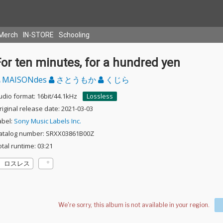
Merch
IN-STORE
Schooling
or ten minutes, for a hundred yen
MAISONdes
さとうもか
くじら
udio format: 16bit/44.1kHz
Lossless
riginal release date: 2021-03-03
abel:
Sony Music Labels Inc.
atalog number: SRXX03861B00Z
otal runtime: 03:21
ロスレス