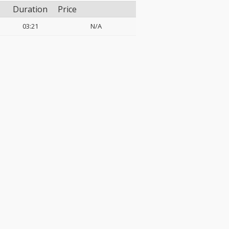
Duration
Price
03:21
N/A