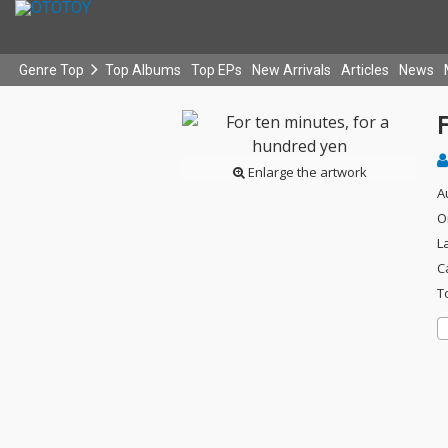
Genre Top
Top Albums
Top EPs
New Arrivals
Articles
News
F
Enlarge the artwork
A
O
L
C
T