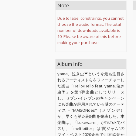
Note
Due to label constraints, you cannot
choose the audio format. The total
number of downloads available is
10. Please be aware of this before
making your purchase.
Album Info
yama、泣き虫☔という今最も注目さ
れるアーティストらをフィーチャーし
た楽曲「Hello/Hello feat. yama, 泣き
虫☔」を第1弾楽曲としてリリース
し、セブン-イレブンのキャンペーン
にも楽曲が起用されている謎のアーテ
ィスト"MAISONdes"（メゾンデ）
が、早くも第2弾楽曲を発表した。本
楽曲は、「Lukewarm」がTikTokでバ
ズり、「melt bitter」は"関ジャム"の
マイ・ベスト2020企画で川谷絵音か