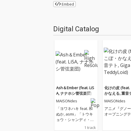
Embed
Digital Catalog
Ash＆Ember (feat. LiS
化けの皮 (feat
A, ナナホシ管弦楽団)
かなえる, 重音テト
a & TeddyLoid)
MAISONdes
MAISONdes
「ヨワネハキ feat. 和
アニメ『グノー
ぬか, asmi」「トウキ
オープニングテ
ョウ・シャンディ・ラ
ンデヴ feat. 花譜, ツミ
1 track
キ」など、SNSを中心