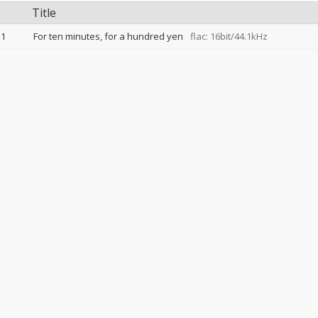
Title
1
For ten minutes, for a hundred yen
flac: 16bit/44.1kHz