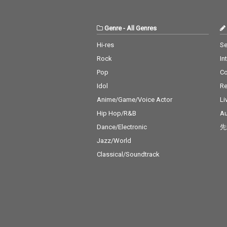
ショナルかつ力強いサ
ウンドが重なり合い、
MAISONdesならでは
Genre
-
All Genres
の新たな“部屋”が描き
出されている。
Hi-res
Se
Rock
In
Pop
C
Idol
Re
Anime/Game/Voice Actor
Li
Hip Hop/R&B
Au
Dance/Electronic
先
Jazz/World
Classical/Soundtrack