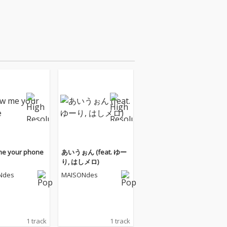
e your phone
あいうぉん (feat. ゆー
り, はしメロ)
Ndes
MAISONdes
1 track
1 track