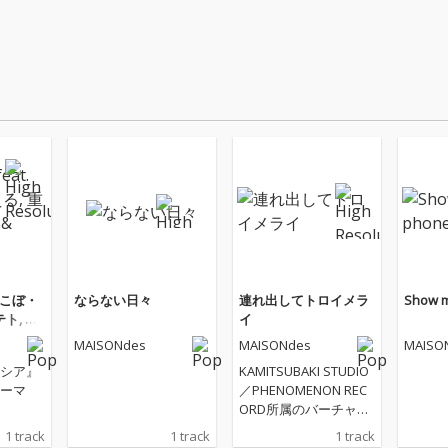
. こぼ・
ならない日々
連れ出してトロイメラ
Show m
, Gig
イ
MAISONdes
MAISONdes
MAISO
シア』
KAMITSUBAKI STUDIO
ーマ
／PHENOMENON REC
ORD所属のバーチャル
シンガー・ヰ世界情緒
1 track
1 track
1 track
が、音楽プロジェクト