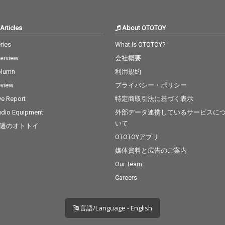
Articles
About OTOTOY
ries
What is OTOTOY?
terview
会社概要
olumn
利用規約
view
プライバシー・ポリシー
ve Report
特定商取引法に基づく表示
dio Equipment
外部データ連携しているサービスに
いて
週のオトトイ
OTOTOYアプリ
媒体資料と広告のご案内
Our Team
Careers
言語/Language - English