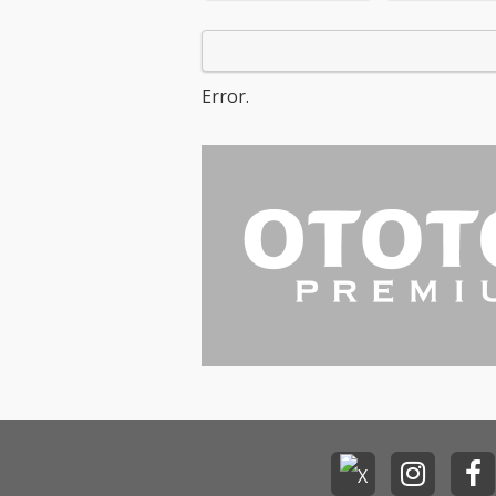
に記録的なバイラルヒ
ットを生み出し、累計
ストリーミング数6億
回を突破している、ど
Error.
こかに存在する架空の
アパート“MAISONde
s”に、今年4月にソロ・
デビュー15周年イヤー
を迎えるアーティス
ト・LiSAが新たに“入
居”し、新曲「Ash＆E
mber feat. LiSA, ナナホ
シ管弦楽団」を配信リ
リース。 本楽曲は、
「おねがいダーリン」
「抜錨」などで知られ
るボカロP・ナナホシ
管弦楽団が楽曲制作を
手がけ、LiSAが歌唱を
担当した一曲。確かな
表現力と存在感を放つL
iSAの歌声と、ナナホシ
管弦楽団によるエモー