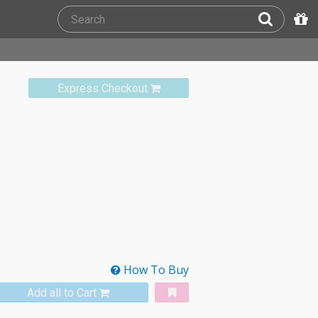
Express Checkout
How To Buy
Add all to Cart