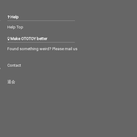
Help
Help Top
Make OTOTOY better
Found something weird? Please mail us
Contact
つ
退会