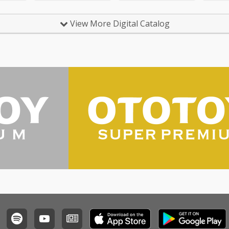
MAISONdesとトラッ
クメイカー・弌誠によ
View More Digital Catalog
るコラボ楽曲「連れ出
してトロイメライ」を
リリース