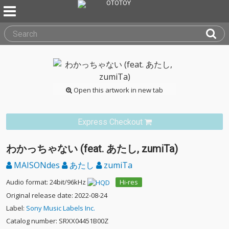
Open this artwork in new tab
Express Checkout
わかっちゃない (feat. あたし, zumiTa)
MAISONdes
あたし
zumiTa
Audio format: 24bit/96kHz
Hi-res
Original release date: 2022-08-24
Label:
Sony Music Labels Inc.
Catalog number: SRXX04451B00Z