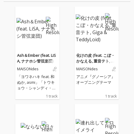
Ash＆Ember (feat. LiS
化けの皮 (feat. こぼ・
A, ナナホシ管弦楽団)
かなえる, 重音テト, Gig
a & TeddyLoid)
MAISONdes
MAISONdes
「ヨワネハキ feat. 和
アニメ『グノーシア』
ぬか, asmi」「トウキ
オープニングテーマ
ョウ・シャンディ・ラ
ンデヴ feat. 花譜, ツミ
1 track
1 track
キ」など、SNSを中心
に記録的なバイラルヒ
ットを生み出し、累計
ストリーミング数6億
回を突破している、ど
こかに存在する架空の
アパート“MAISONde