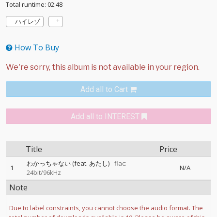
Total runtime: 02:48
ハイレゾ
How To Buy
Add all to Cart
Add all to INTEREST
Title
Price
わかっちゃない (feat. あたし)
flac:
1
N/A
24bit/96kHz
Note
Due to label constraints, you cannot choose the audio format. The