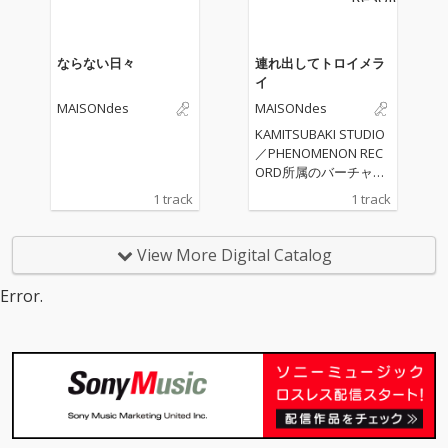
s”に、今年4月にソロ・
デビュー15周年イヤー
を迎えるアーティス
ならない日々
連れ出してトロイメラ
ト・LiSAが新たに“入
イ
居”し、新曲「Ash＆E
MAISONdes
MAISONdes
mber feat. LiSA, ナナホ
シ管弦楽団」を配信リ
KAMITSUBAKI STUDIO
リース。 本楽曲は、
／PHENOMENON REC
「おねがいダーリン」
ORD所属のバーチャル
「抜錨」などで知られ
シンガー・ヰ世界情緒
1 track
1 track
るボカロP・ナナホシ
が、音楽プロジェクト
管弦楽団が楽曲制作を
MAISONdesとトラッ
手がけ、LiSAが歌唱を
クメイカー・弌誠によ
View More Digital Catalog
担当した一曲。確かな
るコラボ楽曲「連れ出
表現力と存在感を放つL
してトロイメライ」を
Error.
iSAの歌声と、ナナホシ
リリース
管弦楽団によるエモー
ショナルかつ力強いサ
ウンドが重なり合い、
MAISONdesならでは
の新たな“部屋”が描き
出されている。